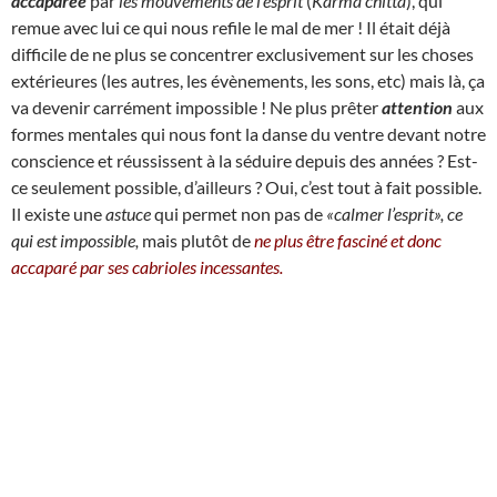
accaparée
par
les mouvements de l’esprit
(
Karma chitta
), qui
remue avec lui ce qui nous refile le mal de mer !
I
l était déjà
difficile de ne plus se concentrer exclusivement sur les choses
extérieures (les autres, les évènements, les sons, etc) mais là, ça
va devenir carrément impossible ! Ne plus prêter
attention
aux
formes mentales qui nous font la danse du ventre devant notre
conscience et réussissent à la séduire depuis des années ? Est-
ce seulement possible, d’ailleurs ? Oui, c’est tout à fait possible.
Il existe une
astuce
qui permet non pas de
«calmer l’esprit», ce
qui est impossible,
mais plutôt de
ne plus être fasciné et donc
accaparé par ses cabrioles incessantes.