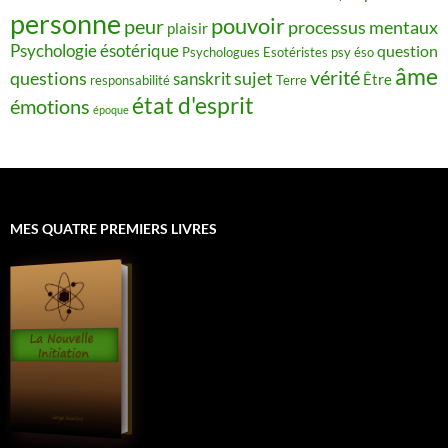
personne
pouvoir
peur
processus mentaux
plaisir
Psychologie ésotérique
question
Psychologues Esotéristes
psy éso
âme
vérité
questions
sujet
sanskrit
Être
responsabilité
Terre
état d'esprit
émotions
époque
MES QUATRE PREMIERS LIVRES