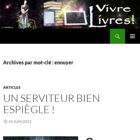
Aller
au
contenu
Recherche
MENU
PRINCI
Archives par mot-clé : ennuyer
ARTICLES
UN SERVITEUR BIEN
ESPIÈGLE !
24 JUIN 2013