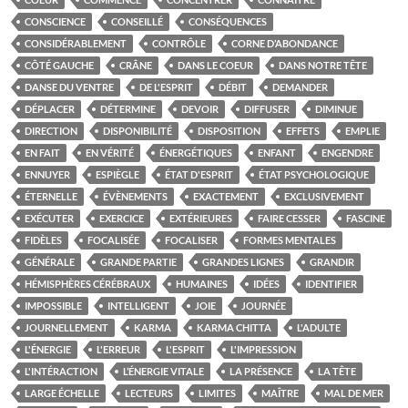
CONSCIENCE
CONSEILLÉ
CONSÉQUENCES
CONSIDÉRABLEMENT
CONTRÔLE
CORNE D’ABONDANCE
CÔTÉ GAUCHE
CRÂNE
DANS LE COEUR
DANS NOTRE TÊTE
DANSE DU VENTRE
DE L'ESPRIT
DÉBIT
DEMANDER
DÉPLACER
DÉTERMINE
DEVOIR
DIFFUSER
DIMINUE
DIRECTION
DISPONIBILITÉ
DISPOSITION
EFFETS
EMPLIE
EN FAIT
EN VÉRITÉ
ÉNERGÉTIQUES
ENFANT
ENGENDRE
ENNUYER
ESPIÈGLE
ÉTAT D'ESPRIT
ÉTAT PSYCHOLOGIQUE
ÉTERNELLE
ÉVÈNEMENTS
EXACTEMENT
EXCLUSIVEMENT
EXÉCUTER
EXERCICE
EXTÉRIEURES
FAIRE CESSER
FASCINE
FIDÈLES
FOCALISÉE
FOCALISER
FORMES MENTALES
GÉNÉRALE
GRANDE PARTIE
GRANDES LIGNES
GRANDIR
HÉMISPHÈRES CÉRÉBRAUX
HUMAINES
IDÉES
IDENTIFIER
IMPOSSIBLE
INTELLIGENT
JOIE
JOURNÉE
JOURNELLEMENT
KARMA
KARMA CHITTA
L'ADULTE
L'ÉNERGIE
L'ERREUR
L'ESPRIT
L'IMPRESSION
L'INTÉRACTION
L’ÉNERGIE VITALE
LA PRÉSENCE
LA TÊTE
LARGE ÉCHELLE
LECTEURS
LIMITES
MAÎTRE
MAL DE MER