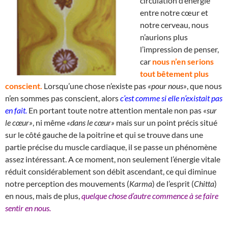
circulation d’énergie
entre notre cœur et
notre cerveau, nous
n’aurions plus
l’impression de penser,
car
nous n’en serions
tout bêtement plus
conscient.
Lorsqu’une chose n’existe pas
«pour nous»
, que nous
n’en sommes pas conscient, alors
c’est comme si elle n’existait pas
en fait.
En portant toute notre attention mentale non pas
«sur
le cœur»
, ni même
«dans le cœur»
mais sur un point précis situé
sur le côté gauche de la poitrine et qui se trouve dans une
partie précise du muscle cardiaque, il se passe un phénomène
assez intéressant. A ce moment, non seulement l’énergie vitale
réduit considérablement son débit ascendant, ce qui diminue
notre perception des mouvements (
Karma
) de l’esprit (
Chitta
)
en nous, mais de plus,
quelque chose d’autre commence à se faire
sentir en nous.