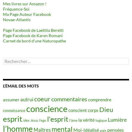
Mes livres sur Amazon !
Fréquence-Soi
Ma Page Auteur Facebook
Novae-Atlantis
Page Facebook de Laetitia Beretti
Page Facebook de Karen Romani
Carnet de bord d’une Naturopathe
Rechercher :
L’ÉMAIL DES MOTS
coeur
commentaires
autrui
assumer
comprendre
conscience
Dieu
conscient
corps
connaissance
esprit
l'esprit
Lumière
la vérité
idée
Jésus
l'ego
l'âme
logique
l’homme
mental
Maîtres
Moi-Idéalisé
pensées
paix