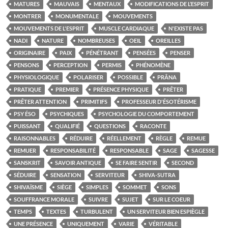
MATURES
MAUVAIS
MENTAUX
MODIFICATIONS DE L’ESPRIT
MONTRER
MONUMENTALE
MOUVEMENTS
MOUVEMENTS DE L'ESPRIT
MUSCLE CARDIAQUE
N'EXISTE PAS
NADI
NATURE
NOMBREUSES
OEIL
OREILLES
ORIGINAIRE
PAIX
PÉNÉTRANT
PENSÉES
PENSER
PENSONS
PERCEPTION
PERMIS
PHÉNOMÈNE
PHYSIOLOGIQUE
POLARISER
POSSIBLE
PRÂNA
PRATIQUE
PREMIER
PRÉSENCE PHYSIQUE
PRÊTER
PRÊTER ATTENTION
PRIMITIFS
PROFESSEUR D'ÉSOTÉRISME
PSY ÉSO
PSYCHIQUES
PSYCHOLOGIE DU COMPORTEMENT
PUISSANT
QUALIFIÉ
QUESTIONS
RACONTE
RAISONNABLES
RÉDUIRE
RÉELLEMENT
RÈGLE
REMUE
REMUER
RESPONSABILITÉ
RESPONSABLE
SAGE
SAGESSE
SANSKRIT
SAVOIR ANTIQUE
SE FAIRE SENTIR
SECOND
SÉDUIRE
SENSATION
SERVITEUR
SHIVA-SUTRA
SHIVAÏSME
SIÈGE
SIMPLES
SOMMET
SONS
SOUFFRANCE MORALE
SUIVRE
SUJET
SUR LE COEUR
TEMPS
TEXTES
TURBULENT
UN SERVITEUR BIEN ESPIÈGLE
UNE PRÉSENCE
UNIQUEMENT
VARIE
VÉRITABLE