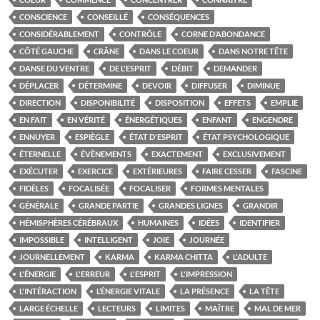
CONSCIENCE
CONSEILLÉ
CONSÉQUENCES
CONSIDÉRABLEMENT
CONTRÔLE
CORNE D’ABONDANCE
CÔTÉ GAUCHE
CRÂNE
DANS LE COEUR
DANS NOTRE TÊTE
DANSE DU VENTRE
DE L'ESPRIT
DÉBIT
DEMANDER
DÉPLACER
DÉTERMINE
DEVOIR
DIFFUSER
DIMINUE
DIRECTION
DISPONIBILITÉ
DISPOSITION
EFFETS
EMPLIE
EN FAIT
EN VÉRITÉ
ÉNERGÉTIQUES
ENFANT
ENGENDRE
ENNUYER
ESPIÈGLE
ÉTAT D'ESPRIT
ÉTAT PSYCHOLOGIQUE
ÉTERNELLE
ÉVÈNEMENTS
EXACTEMENT
EXCLUSIVEMENT
EXÉCUTER
EXERCICE
EXTÉRIEURES
FAIRE CESSER
FASCINE
FIDÈLES
FOCALISÉE
FOCALISER
FORMES MENTALES
GÉNÉRALE
GRANDE PARTIE
GRANDES LIGNES
GRANDIR
HÉMISPHÈRES CÉRÉBRAUX
HUMAINES
IDÉES
IDENTIFIER
IMPOSSIBLE
INTELLIGENT
JOIE
JOURNÉE
JOURNELLEMENT
KARMA
KARMA CHITTA
L'ADULTE
L'ÉNERGIE
L'ERREUR
L'ESPRIT
L'IMPRESSION
L'INTÉRACTION
L’ÉNERGIE VITALE
LA PRÉSENCE
LA TÊTE
LARGE ÉCHELLE
LECTEURS
LIMITES
MAÎTRE
MAL DE MER