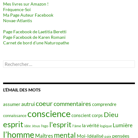
Mes livres sur Amazon !
Fréquence-Soi
Ma Page Auteur Facebook
Novae-Atlantis
Page Facebook de Laetitia Beretti
Page Facebook de Karen Romani
Carnet de bord d’une Naturopathe
Rechercher :
L’ÉMAIL DES MOTS
coeur
commentaires
autrui
assumer
comprendre
conscience
Dieu
conscient
corps
connaissance
esprit
l'esprit
Lumière
la vérité
idée
Jésus
l'ego
l'âme
logique
l’homme
mental
Maîtres
Moi-Idéalisé
pensées
paix