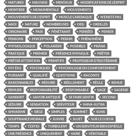
MATURES
MAUVAIS
MENTAUX
MODIFICATIONS DE L’ESPRIT
MONTRER
MONUMENTALE
MOUVEMENTS
MOUVEMENTS DE L'ESPRIT
MUSCLE CARDIAQUE
N'EXISTE PAS
NADI
NATURE
NOMBREUSES
OEIL
OREILLES
ORIGINAIRE
PAIX
PÉNÉTRANT
PENSÉES
PENSER
PENSONS
PERCEPTION
PERMIS
PHÉNOMÈNE
PHYSIOLOGIQUE
POLARISER
POSSIBLE
PRÂNA
PRATIQUE
PREMIER
PRÉSENCE PHYSIQUE
PRÊTER
PRÊTER ATTENTION
PRIMITIFS
PROFESSEUR D'ÉSOTÉRISME
PSY ÉSO
PSYCHIQUES
PSYCHOLOGIE DU COMPORTEMENT
PUISSANT
QUALIFIÉ
QUESTIONS
RACONTE
RAISONNABLES
RÉDUIRE
RÉELLEMENT
RÈGLE
REMUE
REMUER
RESPONSABILITÉ
RESPONSABLE
SAGE
SAGESSE
SANSKRIT
SAVOIR ANTIQUE
SE FAIRE SENTIR
SECOND
SÉDUIRE
SENSATION
SERVITEUR
SHIVA-SUTRA
SHIVAÏSME
SIÈGE
SIMPLES
SOMMET
SONS
SOUFFRANCE MORALE
SUIVRE
SUJET
SUR LE COEUR
TEMPS
TEXTES
TURBULENT
UN SERVITEUR BIEN ESPIÈGLE
UNE PRÉSENCE
UNIQUEMENT
VARIE
VÉRITABLE