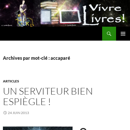
Aller
au
contenu
Recherche
MENU
PRINCI
Archives par mot-clé : accaparé
ARTICLES
UN SERVITEUR BIEN
ESPIÈGLE !
24 JUIN 2013