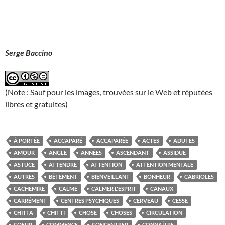
Serge Baccino
(Note : Sauf pour les images, trouvées sur le Web et réputées
libres et gratuites)
À PORTÉE
ACCAPARÉ
ACCAPARÉE
ACTES
ADUTES
AMOUR
ANGLE
ANNÉES
ASCENDANT
ASSIDUE
ASTUCE
ATTENDRE
ATTENTION
ATTENTION MENTALE
AUTRES
BÊTEMENT
BIENVEILLANT
BONHEUR
CABRIOLES
CACHEMIRE
CALME
CALMER L'ESPRIT
CANAUX
CARRÉMENT
CENTRES PSYCHIQUES
CERVEAU
CESSE
CHITTA
CHITTI
CHOSE
CHOSES
CIRCULATION
COEUR
COMMENCE
CONCENTRER
CONNAÎTRE