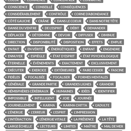
CONSCIENCE
CONSEILLÉ
CONSÉQUENCES
CONSIDÉRABLEMENT
CONTRÔLE
CORNE D’ABONDANCE
CÔTÉ GAUCHE
CRÂNE
DANS LE COEUR
DANS NOTRE TÊTE
DANSE DU VENTRE
DE L'ESPRIT
DÉBIT
DEMANDER
DÉPLACER
DÉTERMINE
DEVOIR
DIFFUSER
DIMINUE
DIRECTION
DISPONIBILITÉ
DISPOSITION
EFFETS
EMPLIE
EN FAIT
EN VÉRITÉ
ÉNERGÉTIQUES
ENFANT
ENGENDRE
ENNUYER
ESPIÈGLE
ÉTAT D'ESPRIT
ÉTAT PSYCHOLOGIQUE
ÉTERNELLE
ÉVÈNEMENTS
EXACTEMENT
EXCLUSIVEMENT
EXÉCUTER
EXERCICE
EXTÉRIEURES
FAIRE CESSER
FASCINE
FIDÈLES
FOCALISÉE
FOCALISER
FORMES MENTALES
GÉNÉRALE
GRANDE PARTIE
GRANDES LIGNES
GRANDIR
HÉMISPHÈRES CÉRÉBRAUX
HUMAINES
IDÉES
IDENTIFIER
IMPOSSIBLE
INTELLIGENT
JOIE
JOURNÉE
JOURNELLEMENT
KARMA
KARMA CHITTA
L'ADULTE
L'ÉNERGIE
L'ERREUR
L'ESPRIT
L'IMPRESSION
L'INTÉRACTION
L’ÉNERGIE VITALE
LA PRÉSENCE
LA TÊTE
LARGE ÉCHELLE
LECTEURS
LIMITES
MAÎTRE
MAL DE MER