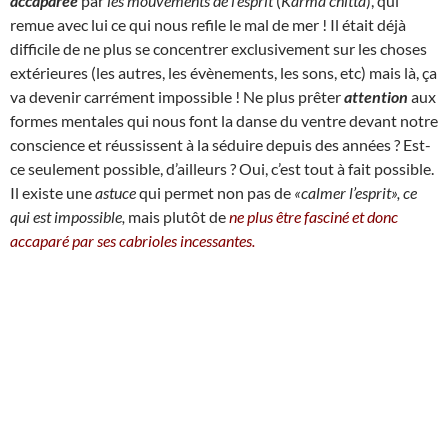
accaparée
par
les mouvements de l’esprit
(
Karma chitta
), qui
remue avec lui ce qui nous refile le mal de mer !
I
l était déjà
difficile de ne plus se concentrer exclusivement sur les choses
extérieures (les autres, les évènements, les sons, etc) mais là, ça
va devenir carrément impossible ! Ne plus prêter
attention
aux
formes mentales qui nous font la danse du ventre devant notre
conscience et réussissent à la séduire depuis des années ? Est-
ce seulement possible, d’ailleurs ? Oui, c’est tout à fait possible.
Il existe une
astuce
qui permet non pas de
«calmer l’esprit», ce
qui est impossible,
mais plutôt de
ne plus être fasciné et donc
accaparé par ses cabrioles incessantes.