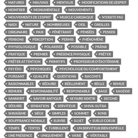
MATURES
MAUVAIS
MENTAUX
MODIFICATIONS DE L’ESPRIT
MONTRER
MONUMENTALE
MOUVEMENTS
MOUVEMENTS DE L'ESPRIT
MUSCLE CARDIAQUE
N'EXISTE PAS
NADI
NATURE
NOMBREUSES
OEIL
OREILLES
ORIGINAIRE
PAIX
PÉNÉTRANT
PENSÉES
PENSER
PENSONS
PERCEPTION
PERMIS
PHÉNOMÈNE
PHYSIOLOGIQUE
POLARISER
POSSIBLE
PRÂNA
PRATIQUE
PREMIER
PRÉSENCE PHYSIQUE
PRÊTER
PRÊTER ATTENTION
PRIMITIFS
PROFESSEUR D'ÉSOTÉRISME
PSY ÉSO
PSYCHIQUES
PSYCHOLOGIE DU COMPORTEMENT
PUISSANT
QUALIFIÉ
QUESTIONS
RACONTE
RAISONNABLES
RÉDUIRE
RÉELLEMENT
RÈGLE
REMUE
REMUER
RESPONSABILITÉ
RESPONSABLE
SAGE
SAGESSE
SANSKRIT
SAVOIR ANTIQUE
SE FAIRE SENTIR
SECOND
SÉDUIRE
SENSATION
SERVITEUR
SHIVA-SUTRA
SHIVAÏSME
SIÈGE
SIMPLES
SOMMET
SONS
SOUFFRANCE MORALE
SUIVRE
SUJET
SUR LE COEUR
TEMPS
TEXTES
TURBULENT
UN SERVITEUR BIEN ESPIÈGLE
UNE PRÉSENCE
UNIQUEMENT
VARIE
VÉRITABLE