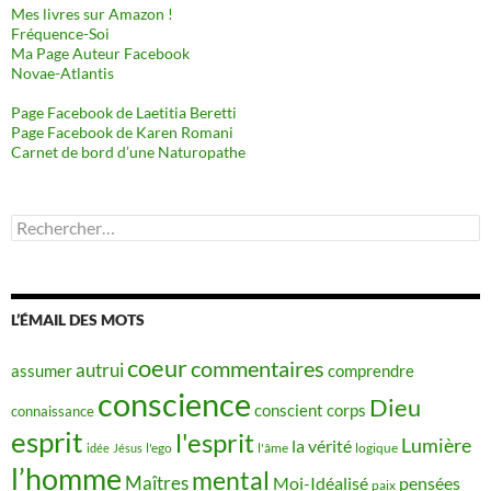
Mes livres sur Amazon !
Fréquence-Soi
Ma Page Auteur Facebook
Novae-Atlantis
Page Facebook de Laetitia Beretti
Page Facebook de Karen Romani
Carnet de bord d’une Naturopathe
Rechercher :
L’ÉMAIL DES MOTS
coeur
commentaires
autrui
assumer
comprendre
conscience
Dieu
conscient
corps
connaissance
esprit
l'esprit
Lumière
la vérité
idée
Jésus
l'ego
l'âme
logique
l’homme
mental
Maîtres
Moi-Idéalisé
pensées
paix