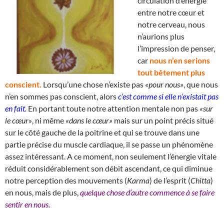
circulation d’énergie
entre notre cœur et
notre cerveau, nous
n’aurions plus
l’impression de penser,
car
nous n’en serions
tout bêtement plus
conscient.
Lorsqu’une chose n’existe pas
«pour nous»
, que nous
n’en sommes pas conscient, alors
c’est comme si elle n’existait pas
en fait.
En portant toute notre attention mentale non pas
«sur
le cœur»
, ni même
«dans le cœur»
mais sur un point précis situé
sur le côté gauche de la poitrine et qui se trouve dans une
partie précise du muscle cardiaque, il se passe un phénomène
assez intéressant. A ce moment, non seulement l’énergie vitale
réduit considérablement son débit ascendant, ce qui diminue
notre perception des mouvements (
Karma
) de l’esprit (
Chitta
)
en nous, mais de plus,
quelque chose d’autre commence à se faire
sentir en nous.