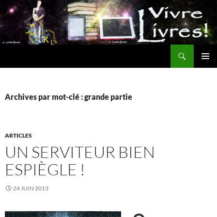
Aller
au
contenu
Recherche
MENU
PRINCI
Archives par mot-clé : grande partie
ARTICLES
UN SERVITEUR BIEN
ESPIÈGLE !
24 JUIN 2013