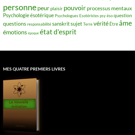
personne
pouvoir
peur
processus mentaux
plaisir
Psychologie ésotérique
question
Psychologues Esotéristes
psy éso
âme
vérité
questions
sujet
sanskrit
Être
responsabilité
Terre
état d'esprit
émotions
époque
MES QUATRE PREMIERS LIVRES