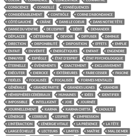
CONSCIENCE
CONSEILLÉ
CONSÉQUENCES
CONSIDÉRABLEMENT
CONTRÔLE
CORNE D’ABONDANCE
CÔTÉ GAUCHE
CRÂNE
DANS LE COEUR
DANS NOTRE TÊTE
DANSE DU VENTRE
DE L'ESPRIT
DÉBIT
DEMANDER
DÉPLACER
DÉTERMINE
DEVOIR
DIFFUSER
DIMINUE
DIRECTION
DISPONIBILITÉ
DISPOSITION
EFFETS
EMPLIE
EN FAIT
EN VÉRITÉ
ÉNERGÉTIQUES
ENFANT
ENGENDRE
ENNUYER
ESPIÈGLE
ÉTAT D'ESPRIT
ÉTAT PSYCHOLOGIQUE
ÉTERNELLE
ÉVÈNEMENTS
EXACTEMENT
EXCLUSIVEMENT
EXÉCUTER
EXERCICE
EXTÉRIEURES
FAIRE CESSER
FASCINE
FIDÈLES
FOCALISÉE
FOCALISER
FORMES MENTALES
GÉNÉRALE
GRANDE PARTIE
GRANDES LIGNES
GRANDIR
HÉMISPHÈRES CÉRÉBRAUX
HUMAINES
IDÉES
IDENTIFIER
IMPOSSIBLE
INTELLIGENT
JOIE
JOURNÉE
JOURNELLEMENT
KARMA
KARMA CHITTA
L'ADULTE
L'ÉNERGIE
L'ERREUR
L'ESPRIT
L'IMPRESSION
L'INTÉRACTION
L’ÉNERGIE VITALE
LA PRÉSENCE
LA TÊTE
LARGE ÉCHELLE
LECTEURS
LIMITES
MAÎTRE
MAL DE MER