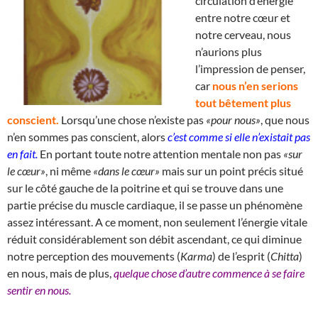
circulation d’énergie
entre notre cœur et
notre cerveau, nous
n’aurions plus
l’impression de penser,
car
nous n’en serions
tout bêtement plus
conscient.
Lorsqu’une chose n’existe pas
«pour nous»
, que nous
n’en sommes pas conscient, alors
c’est comme si elle n’existait pas
en fait.
En portant toute notre attention mentale non pas
«sur
le cœur»
, ni même
«dans le cœur»
mais sur un point précis situé
sur le côté gauche de la poitrine et qui se trouve dans une
partie précise du muscle cardiaque, il se passe un phénomène
assez intéressant. A ce moment, non seulement l’énergie vitale
réduit considérablement son débit ascendant, ce qui diminue
notre perception des mouvements (
Karma
) de l’esprit (
Chitta
)
en nous, mais de plus,
quelque chose d’autre commence à se faire
sentir en nous.