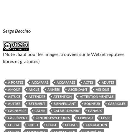
Serge Baccino
(Note : Sauf pour les images, trouvées sur le Web et réputées
libres et gratuites)
À PORTÉE
ACCAPARÉ
ACCAPARÉE
ACTES
ADUTES
AMOUR
ANGLE
ANNÉES
ASCENDANT
ASSIDUE
ASTUCE
ATTENDRE
ATTENTION
ATTENTION MENTALE
AUTRES
BÊTEMENT
BIENVEILLANT
BONHEUR
CABRIOLES
CACHEMIRE
CALME
CALMER L'ESPRIT
CANAUX
CARRÉMENT
CENTRES PSYCHIQUES
CERVEAU
CESSE
CHITTA
CHITTI
CHOSE
CHOSES
CIRCULATION
COEUR
COMMENCE
CONCENTRER
CONNAÎTRE