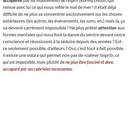
accaparée
par
les mouvements de l’esprit
(
Karma chitta
), qui
remue avec lui ce qui nous refile le mal de mer !
I
l était déjà
difficile de ne plus se concentrer exclusivement sur les choses
extérieures (les autres, les évènements, les sons, etc) mais là, ça
va devenir carrément impossible ! Ne plus prêter
attention
aux
formes mentales qui nous font la danse du ventre devant notre
conscience et réussissent à la séduire depuis des années ? Est-
ce seulement possible, d’ailleurs ? Oui, c’est tout à fait possible.
Il existe une
astuce
qui permet non pas de
«calmer l’esprit», ce
qui est impossible,
mais plutôt de
ne plus être fasciné et donc
accaparé par ses cabrioles incessantes.