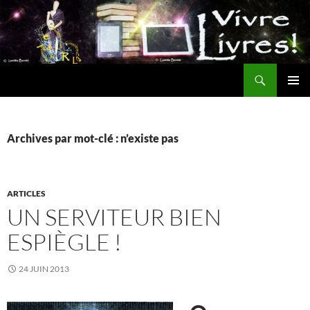
Aller
au
contenu
Recherche
MENU
PRINCI
Archives par mot-clé : n’existe pas
ARTICLES
UN SERVITEUR BIEN
ESPIÈGLE !
24 JUIN 2013