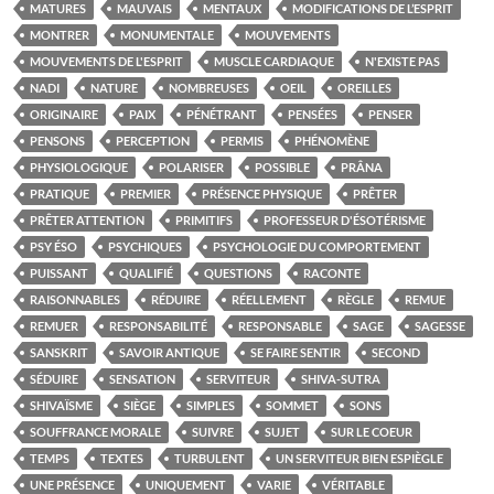
MATURES
MAUVAIS
MENTAUX
MODIFICATIONS DE L’ESPRIT
MONTRER
MONUMENTALE
MOUVEMENTS
MOUVEMENTS DE L'ESPRIT
MUSCLE CARDIAQUE
N'EXISTE PAS
NADI
NATURE
NOMBREUSES
OEIL
OREILLES
ORIGINAIRE
PAIX
PÉNÉTRANT
PENSÉES
PENSER
PENSONS
PERCEPTION
PERMIS
PHÉNOMÈNE
PHYSIOLOGIQUE
POLARISER
POSSIBLE
PRÂNA
PRATIQUE
PREMIER
PRÉSENCE PHYSIQUE
PRÊTER
PRÊTER ATTENTION
PRIMITIFS
PROFESSEUR D'ÉSOTÉRISME
PSY ÉSO
PSYCHIQUES
PSYCHOLOGIE DU COMPORTEMENT
PUISSANT
QUALIFIÉ
QUESTIONS
RACONTE
RAISONNABLES
RÉDUIRE
RÉELLEMENT
RÈGLE
REMUE
REMUER
RESPONSABILITÉ
RESPONSABLE
SAGE
SAGESSE
SANSKRIT
SAVOIR ANTIQUE
SE FAIRE SENTIR
SECOND
SÉDUIRE
SENSATION
SERVITEUR
SHIVA-SUTRA
SHIVAÏSME
SIÈGE
SIMPLES
SOMMET
SONS
SOUFFRANCE MORALE
SUIVRE
SUJET
SUR LE COEUR
TEMPS
TEXTES
TURBULENT
UN SERVITEUR BIEN ESPIÈGLE
UNE PRÉSENCE
UNIQUEMENT
VARIE
VÉRITABLE