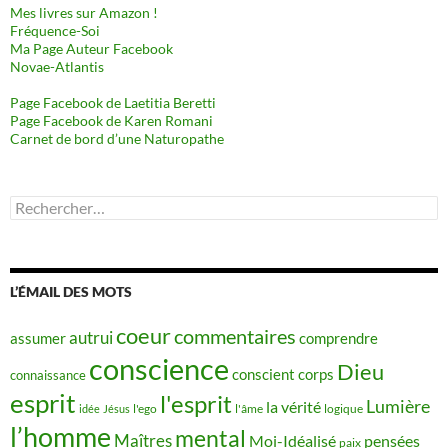
Mes livres sur Amazon !
Fréquence-Soi
Ma Page Auteur Facebook
Novae-Atlantis
Page Facebook de Laetitia Beretti
Page Facebook de Karen Romani
Carnet de bord d’une Naturopathe
Rechercher :
L’ÉMAIL DES MOTS
coeur
commentaires
autrui
assumer
comprendre
conscience
Dieu
conscient
corps
connaissance
esprit
l'esprit
Lumière
la vérité
idée
Jésus
l'ego
l'âme
logique
l’homme
mental
Maîtres
Moi-Idéalisé
pensées
paix