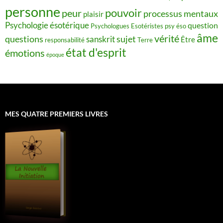
personne
pouvoir
peur
processus mentaux
plaisir
Psychologie ésotérique
question
Psychologues Esotéristes
psy éso
âme
vérité
questions
sujet
sanskrit
Être
responsabilité
Terre
état d'esprit
émotions
époque
MES QUATRE PREMIERS LIVRES