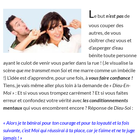
L
e but
n’est pas
de
vous couper des
autres, de vous
cloîtrer chez vous et
d’asperger d’eau
bénite toute personne
ayant le culot de venir vous parler dans la rue ! (Je visualise la
scène
que me transmet mon Soi
et me marre comme un imbécile
!) L’idée est d’apprendre, pour une fois, à
vous faire confiance !
Tiens, je vais même aller plus loin à la demande de
« Dieu-En-
Moi »
: Et si vous vous trompez carrément ? Et si vous faites
erreur et confondez votre vérité avec
les conditionnements
mentaux
qui vous encombrent encore ? Réponse de
Dieu-Soi
:
« Alors je te bénirai pour ton courage et pour ta loyauté et la fois
suivante, c’est Moi qui réussirai à ta place, car je t’aime et ne te juge
jamais ! »