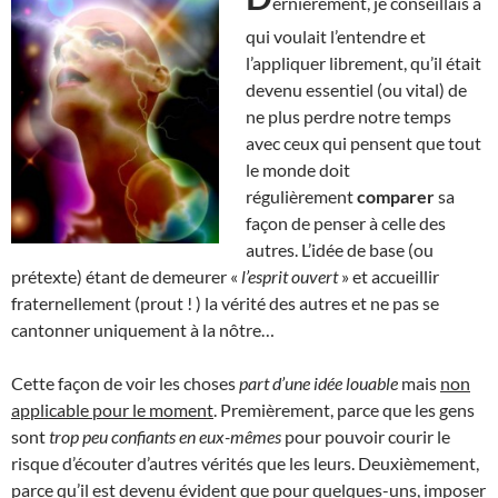
ernièrement, je conseillais à
qui voulait l’entendre et
l’appliquer librement, qu’il était
devenu essentiel (ou vital) de
ne plus perdre notre temps
avec ceux qui pensent que tout
le monde doit
régulièrement
comparer
sa
façon de penser à celle des
autres. L’idée de base (ou
prétexte) étant de demeurer «
l’esprit ouvert
» et accueillir
fraternellement (prout ! ) la vérité des autres et ne pas se
cantonner uniquement à la nôtre…
Cette façon de voir les choses
part d’une idée louable
mais
non
applicable pour le moment
. Premièrement, parce que les gens
sont
trop peu confiants en eux-mêmes
pour pouvoir courir le
risque d’écouter d’autres vérités que les leurs. Deuxièmement,
parce qu’il est devenu évident que pour quelques-uns, imposer