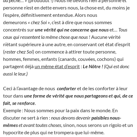
du péché… »
(prouuuut !) Nous ne devons rien à personne et
personne n’est en dette envers nous, la chose est, du moins je
l’espère, définitivement entendue. Alors nous
demeurons
« chez Soi »
, c’est à dire que nous sommes
concentrés sur
une vérité qui ne concerne que nous
et…
Tous
ceux qui ressentent la même chose que nous !
Aucune vérité
n’étant supérieure à une autre, en conservant cet état d’esprit
(
rester chez Soi
) on commence à attirer toute personne,
hommes, femmes, enfants (canards, couvées, cochons) qui
partagent déjà
un même état d’esprit
:
Le Nôtre !
(Qui est donc
aussi le leur.)
Ceci à l’avantage de nous
conforter
et de les conforter à leur
tour dans
une forme de vérité que nous partageons et qui, de ce
fait, se renforce
.
Exemple : Nous sommes pour la paix dans le monde. En
discuter ne sert à rien :
nous devons devenir
paisibles nous-
mêmes
et avant toutes choses
, sinon, nous serons un rigolo et un
hypocrite de plus qui ne trompera que lui-même.