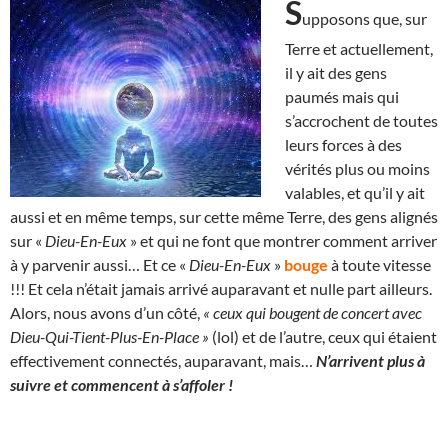
S
upposons que, sur
Terre et actuellement,
il y ait des gens
paumés mais qui
s’accrochent de toutes
leurs forces à des
vérités plus ou moins
valables, et qu’il y ait
aussi et en même temps, sur cette même Terre, des gens alignés
sur «
Dieu-En-Eux
» et qui ne font que montrer comment arriver
à y parvenir aussi… Et ce «
Dieu-En-Eux
»
bouge
à toute vitesse
!!! Et cela n’était jamais arrivé auparavant et nulle part ailleurs.
Alors, nous avons d’un côté,
« ceux qui bougent de concert avec
Dieu-Qui-Tient-Plus-En-Place »
(lol) et de l’autre, ceux qui étaient
effectivement connectés, auparavant, mais…
N’arrivent plus à
suivre et commencent à s’affoler !