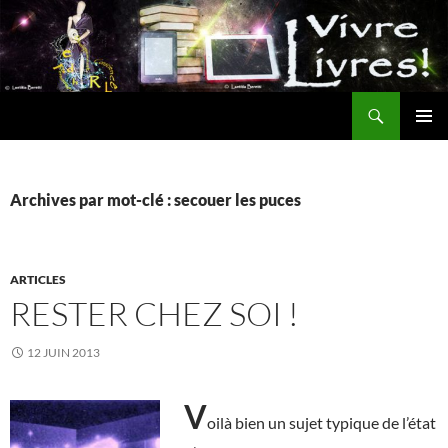
Aller
au
contenu
Recherche
MENU
PRINCI
Archives par mot-clé : secouer les puces
ARTICLES
RESTER CHEZ SOI !
12 JUIN 2013
V
oilà bien un sujet typique de l’état