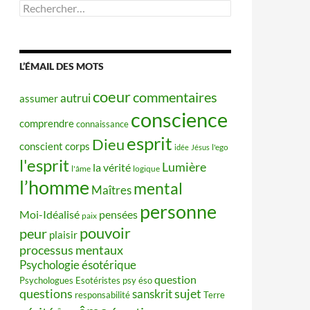
Rechercher :
L’ÉMAIL DES MOTS
coeur
commentaires
autrui
assumer
conscience
comprendre
connaissance
esprit
Dieu
conscient
corps
idée
Jésus
l'ego
l'esprit
Lumière
la vérité
l'âme
logique
l’homme
mental
Maîtres
personne
Moi-Idéalisé
pensées
paix
pouvoir
peur
plaisir
processus mentaux
Psychologie ésotérique
question
Psychologues Esotéristes
psy éso
questions
sujet
sanskrit
responsabilité
Terre