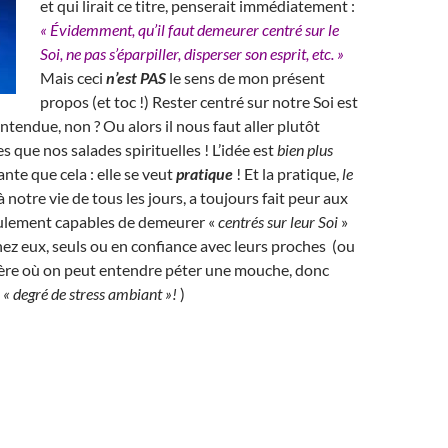
et qui lirait ce titre, penserait immédiatement :
« Évidemment, qu’il faut demeurer centré sur le
Soi, ne pas s’éparpiller, disperser son esprit, etc. »
Mais ceci
n’est PAS
le sens de mon présent
propos (et toc !)
R
ester centré sur notre Soi est
ntendue, non ? Ou alors il nous faut aller plutôt
s que nos salades spirituelles ! L’idée est
bien plus
nte que cela : elle se veut
pratique
! Et la pratique,
le
à notre vie de tous les jours, a toujours fait peur aux
seulement capables de demeurer «
centrés sur leur Soi
»
chez eux, seuls ou en confiance avec leurs proches (ou
re où on peut entendre péter une mouche, donc
e
« degré de stress ambiant »!
)