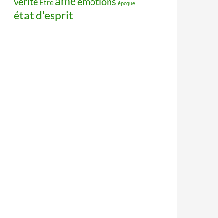
âme
vérité
émotions
Être
époque
état d'esprit