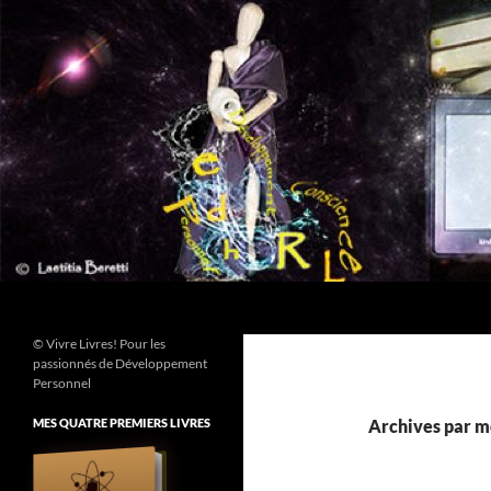
Aller
au
contenu
Recherche
© Vivre Livres! Pour les
passionnés de Développement
Personnel
MES QUATRE PREMIERS LIVRES
Archives par m