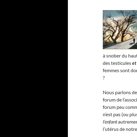
à snober du haut
des testicules
et
femmes sont donc
?
Nous parlons de c
forum de l’assoc
forum peu commun
n’est pas (ou pl
l’enfant
autrement
l’utérus de notr