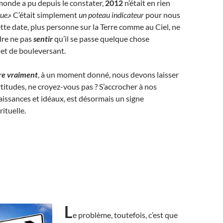
onde a pu depuis le constater,
2012
n’était en rien
que.»
C’était simplement
un poteau indicateur
pour nous
ette date, plus personne sur la Terre comme au Ciel, ne
dre ne pas
sentir
qu’il se passe quelque chose
 et de bouleversant.
bre vraiment
, à un moment donné, nous devons laisser
rtitudes, ne croyez-vous pas ? S’accrocher à nos
issances et idéaux, est désormais un signe
ituelle.
L
e problème, toutefois, c’est que