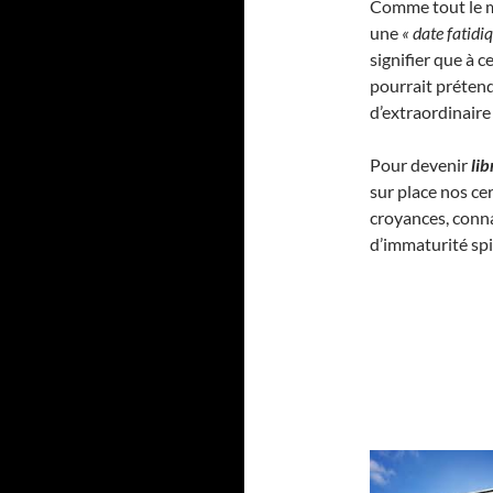
Comme tout le m
une
« date fatidi
signifier que à c
pourrait préten
d’extraordinaire
Pour devenir
li
sur place nos ce
croyances, conna
d’immaturité spir