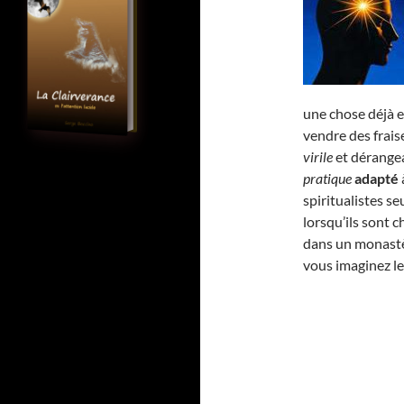
une chose déjà e
vendre des fraise
virile
et dérangea
pratique
adapté
spiritualistes 
lorsqu’ils sont 
dans un monastè
vous imaginez l