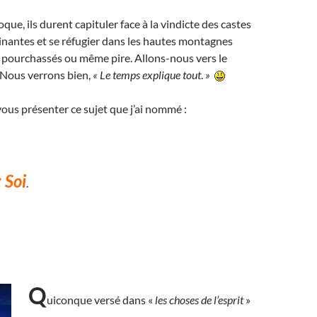
oque, ils durent capituler face à la vindicte des castes
inantes et se réfugier dans les hautes montagnes
 pourchassés ou même pire. Allons-nous vers le
 Nous verrons bien,
«
Le temps explique tout
.
»
i vous présenter ce sujet que j’ai nommé :
 Soi
.
Q
uiconque versé dans «
les choses de l’esprit
»