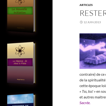
ARTICLES
RESTER
12 JUIN 2013
contraire) de ce
de la spirituali
cette époque loi
« Tss, tss! »
en sou
et autres maitre
Sacrée.