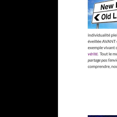
individualité p
éveillée AVANT e
exemple vivant 
vérité
. Tout le 
partage pas l’envie
comprendre, nou