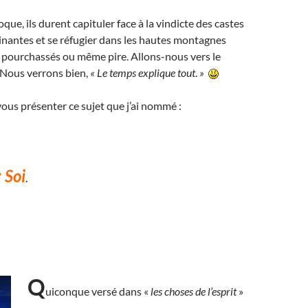
oque, ils durent capituler face à la vindicte des castes
inantes et se réfugier dans les hautes montagnes
 pourchassés ou même pire. Allons-nous vers le
 Nous verrons bien,
«
Le temps explique tout
.
»
i vous présenter ce sujet que j’ai nommé :
 Soi
.
Q
uiconque versé dans «
les choses de l’esprit
»