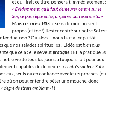
et qui lirait ce titre, penserait immédiatement :
« Évidemment, qu’il faut demeurer centré sur le
Soi, ne pas s’éparpiller, disperser son esprit, etc. »
Mais ceci
n’est PAS
le sens de mon présent
propos (et toc !)
R
ester centré sur notre Soi est
ntendue, non ? Ou alors il nous faut aller plutôt
s que nos salades spirituelles ! L’idée est
bien plus
nte que cela : elle se veut
pratique
! Et la pratique,
le
à notre vie de tous les jours, a toujours fait peur aux
seulement capables de demeurer «
centrés sur leur Soi
»
chez eux, seuls ou en confiance avec leurs proches (ou
re où on peut entendre péter une mouche, donc
e
« degré de stress ambiant »!
)