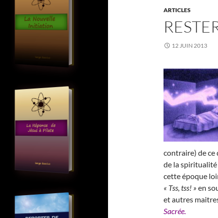
ARTICLES
RESTER
12 JUIN 2013
contraire) de ce
de la spirituali
cette époque loi
« Tss, tss! »
en sou
et autres maitre
Sacrée.