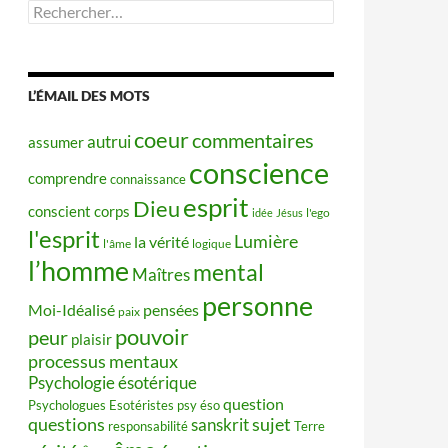
Rechercher :
L’ÉMAIL DES MOTS
coeur
commentaires
autrui
assumer
conscience
comprendre
connaissance
esprit
Dieu
conscient
corps
idée
Jésus
l'ego
l'esprit
Lumière
la vérité
l'âme
logique
l’homme
mental
Maîtres
personne
Moi-Idéalisé
pensées
paix
pouvoir
peur
plaisir
processus mentaux
Psychologie ésotérique
question
Psychologues Esotéristes
psy éso
questions
sujet
sanskrit
responsabilité
Terre