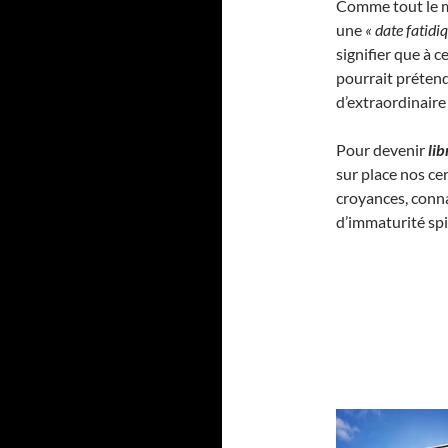
Comme tout le m
une
« date fatidi
signifier que à c
pourrait préten
d’extraordinaire
Pour devenir
li
sur place nos ce
croyances, conna
d’immaturité spir