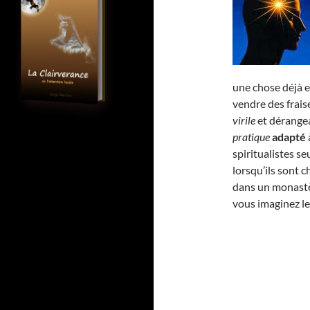
une chose déjà e
vendre des fraise
virile
et dérangea
pratique
adapté
spiritualistes 
lorsqu’ils sont 
dans un monastè
vous imaginez l