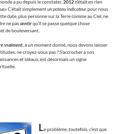
onde a pu depuis le constater,
2012
n’était en rien
que.»
C’était simplement
un poteau indicateur
pour nous
ette date, plus personne sur la Terre comme au Ciel, ne
dre ne pas
sentir
qu’il se passe quelque chose
 et de bouleversant.
bre vraiment
, à un moment donné, nous devons laisser
rtitudes, ne croyez-vous pas ? S’accrocher à nos
issances et idéaux, est désormais un signe
ituelle.
L
e problème, toutefois, c’est que