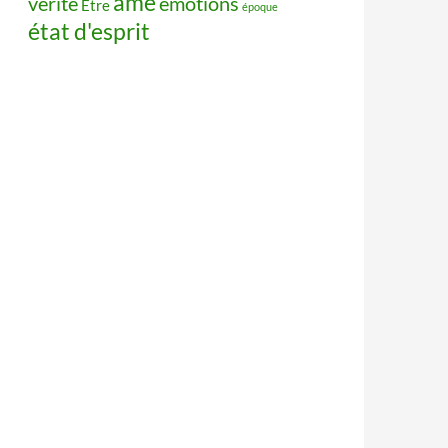
âme
vérité
émotions
Être
époque
état d'esprit