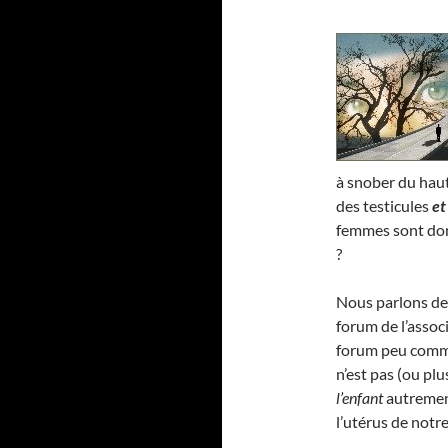
à snober du haut
des testicules
et
femmes sont donc
?
Nous parlons de c
forum de l’assoc
forum peu commun
n’est pas (ou pl
l’enfant
autrement
l’utérus de notr