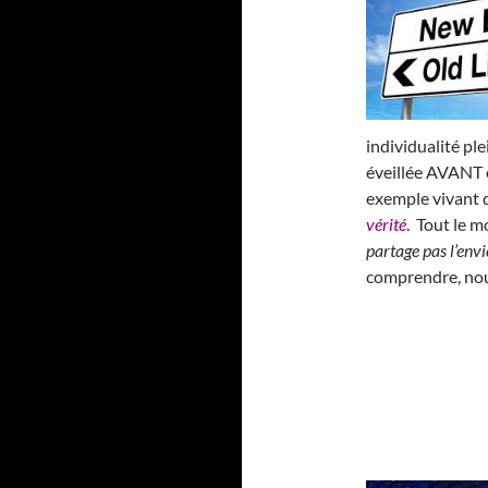
individualité p
éveillée AVANT e
exemple vivant 
vérité
. Tout le 
partage pas l’envie
comprendre, nou