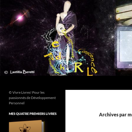
Aller
au
contenu
Recherche
© Vivre Livres! Pour les
passionnés de Développement
Personnel
MES QUATRE PREMIERS LIVRES
Archives par mo