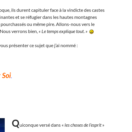
oque, ils durent capituler face à la vindicte des castes
inantes et se réfugier dans les hautes montagnes
 pourchassés ou même pire. Allons-nous vers le
 Nous verrons bien,
«
Le temps explique tout
.
»
i vous présenter ce sujet que j’ai nommé :
 Soi
.
Q
uiconque versé dans «
les choses de l’esprit
»