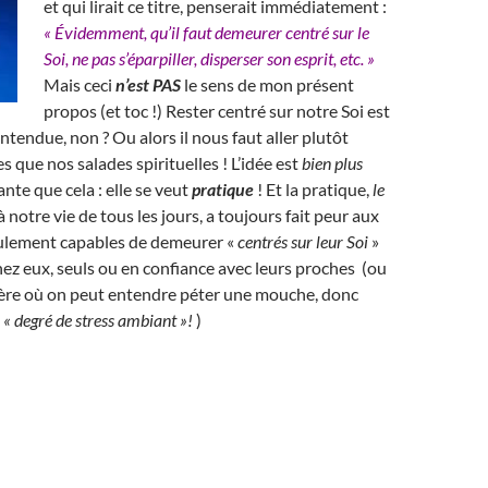
et qui lirait ce titre, penserait immédiatement :
« Évidemment, qu’il faut demeurer centré sur le
Soi, ne pas s’éparpiller, disperser son esprit, etc. »
Mais ceci
n’est PAS
le sens de mon présent
propos (et toc !)
R
ester centré sur notre Soi est
ntendue, non ? Ou alors il nous faut aller plutôt
s que nos salades spirituelles ! L’idée est
bien plus
nte que cela : elle se veut
pratique
! Et la pratique,
le
à notre vie de tous les jours, a toujours fait peur aux
seulement capables de demeurer «
centrés sur leur Soi
»
chez eux, seuls ou en confiance avec leurs proches (ou
re où on peut entendre péter une mouche, donc
e
« degré de stress ambiant »!
)