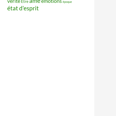
âme
vérité
émotions
Être
époque
état d'esprit