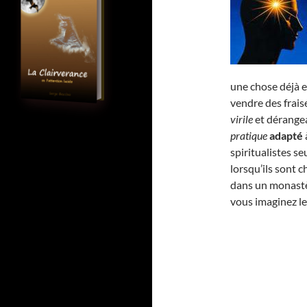
une chose déjà e
vendre des fraise
virile
et dérangea
pratique
adapté
spiritualistes 
lorsqu’ils sont 
dans un monastè
vous imaginez l