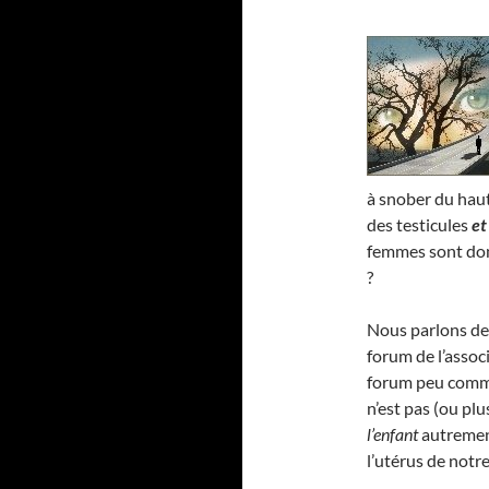
à snober du haut
des testicules
et
femmes sont donc
?
Nous parlons de c
forum de l’assoc
forum peu commun
n’est pas (ou pl
l’enfant
autrement
l’utérus de notr