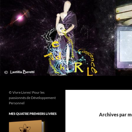
Aller
au
contenu
Recherche
© Vivre Livres! Pour les
passionnés de Développement
Personnel
MES QUATRE PREMIERS LIVRES
Archives par mo