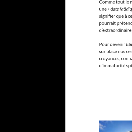
Comme tout le m
une
« date fatidi
signifier que à c
pourrait préten
d’extraordinaire
Pour devenir
li
sur place nos ce
croyances, conna
d’immaturité spir