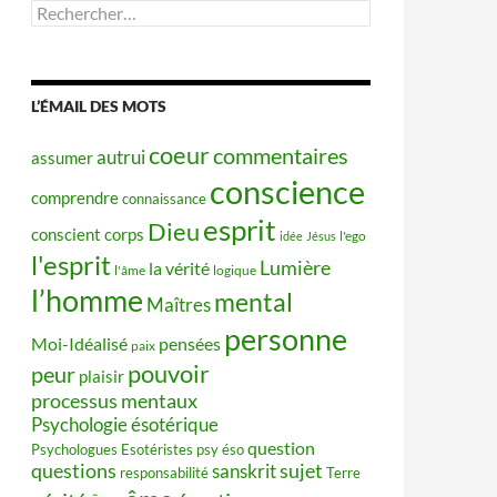
Rechercher :
L’ÉMAIL DES MOTS
coeur
commentaires
autrui
assumer
conscience
comprendre
connaissance
esprit
Dieu
conscient
corps
idée
Jésus
l'ego
l'esprit
Lumière
la vérité
l'âme
logique
l’homme
mental
Maîtres
personne
Moi-Idéalisé
pensées
paix
pouvoir
peur
plaisir
processus mentaux
Psychologie ésotérique
question
Psychologues Esotéristes
psy éso
questions
sujet
sanskrit
responsabilité
Terre