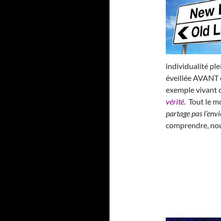
individualité p
éveillée AVANT e
exemple vivant 
vérité
. Tout le 
partage pas l’envie
comprendre, nou