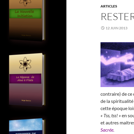
ARTICLES
RESTER
12 JUIN 2013
contraire) de ce
de la spirituali
cette époque loi
« Tss, tss! »
en sou
et autres maitre
Sacrée.