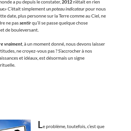
onde a pu depuis le constater,
2012
n’était en rien
que.»
C’était simplement
un poteau indicateur
pour nous
ette date, plus personne sur la Terre comme au Ciel, ne
dre ne pas
sentir
qu’il se passe quelque chose
 et de bouleversant.
bre vraiment
, à un moment donné, nous devons laisser
rtitudes, ne croyez-vous pas ? S’accrocher à nos
issances et idéaux, est désormais un signe
ituelle.
L
e problème, toutefois, c’est que