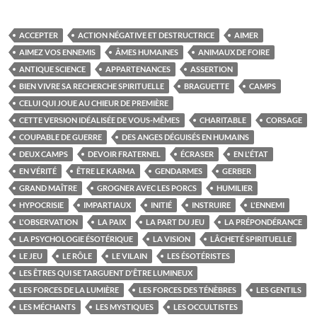
ACCEPTER
ACTION NÉGATIVE ET DESTRUCTRICE
AIMER
AIMEZ VOS ENNEMIS
ÂMES HUMAINES
ANIMAUX DE FOIRE
ANTIQUE SCIENCE
APPARTENANCES
ASSERTION
BIEN VIVRE SA RECHERCHE SPIRITUELLE
BRAGUETTE
CAMPS
CELUI QUI JOUE AU CHIEUR DE PREMIÈRE
CETTE VERSION IDÉALISÉE DE VOUS-MÊMES
CHARITABLE
CORSAGE
COUPABLE DE GUERRE
DES ANGES DÉGUISÉS EN HUMAINS
DEUX CAMPS
DEVOIR FRATERNEL
ÉCRASER
EN L'ÉTAT
EN VÉRITÉ
ÊTRE LE KARMA
GENDARMES
GERBER
GRAND MAÎTRE
GROGNER AVEC LES PORCS
HUMILIER
HYPOCRISIE
IMPARTIAUX
INITIÉ
INSTRUIRE
L'ENNEMI
L'OBSERVATION
LA PAIX
LA PART DU JEU
LA PRÉPONDÉRANCE
LA PSYCHOLOGIE ÉSOTÉRIQUE
LA VISION
LÂCHETÉ SPIRITUELLE
LE JEU
LE RÔLE
LE VILAIN
LES ÉSOTÉRISTES
LES ÊTRES QUI SE TARGUENT D'ÊTRE LUMINEUX
LES FORCES DE LA LUMIÈRE
LES FORCES DES TÉNÈBRES
LES GENTILS
LES MÉCHANTS
LES MYSTIQUES
LES OCCULTISTES