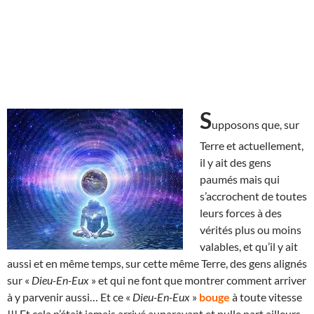
S
upposons que, sur
Terre et actuellement,
il y ait des gens
paumés mais qui
s’accrochent de toutes
leurs forces à des
vérités plus ou moins
valables, et qu’il y ait
aussi et en même temps, sur cette même Terre, des gens alignés
sur «
Dieu-En-Eux
» et qui ne font que montrer comment arriver
à y parvenir aussi… Et ce «
Dieu-En-Eux
»
bouge
à toute vitesse
!!! Et cela n’était jamais arrivé auparavant et nulle part ailleurs.