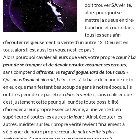
doit trouver
SA
vérité,
alors pourquoi se
mettre la queue en tire-
bouchon et courir dans
tous les sens afin
d’écouter religieusement la vérité d’un autre ? Si Dieu est en
tous, alors il est aussi en vous, n’est-ce pas ?
Alors pourquoi cavaler ailleurs que vers votre propre cœur ?
La
peur de se tromper et de devoir ensuite assumer ses erreurs
,
sans compter d’
affronter le regard goguenard de tous ceux
«
Qui nous l’avaient bien dit, hein ! »
est à la base du manque de foi
en eux que manifestent beaucoup de gens à notre époque. Ils
ont très peur de ne pas être
« dans la vérité »
, sans réaliser que
c’est justement cette peur qui leur ôte toute possibilité
d’accéder à leur propre Essence Divine, à une vérité bien
supérieure à toutes les autres :
la leur !
Ainsi, écouter les
autres, méditer sur leur propre vérité revient finalement à
s’éloigner de notre propre cœur, de
notre vérité la plus
authentique.
Comprenez-vous
vraiment
ces choses ?