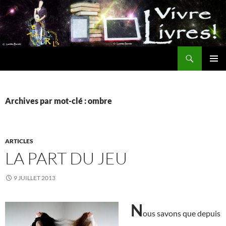
Aller
au
contenu
Recherche
MENU
PRINCI
Archives par mot-clé : ombre
ARTICLES
LA PART DU JEU
9 JUILLET 2013
N
ous savons que depuis