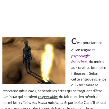
C
‘est pourtant ce
qu’enseigne
la
psychologie
ésotérique
, du moins
aux oreilles les moins
frileuses… Selon
cette antique science
du
« bien vivre sa
recherche spirituelle »
, ce serait les êtres qui se targuent d’être
lumineux
qui seraient
responsables
du fait que rien n’évolue
parmi les «
vilains pas beaux méchants de partout
. » Car s’il existe
deux camps possibles (bon/méchants), le seul fait de se