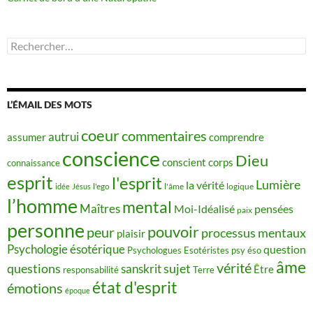
Rechercher :
L’ÉMAIL DES MOTS
coeur
commentaires
autrui
assumer
comprendre
conscience
Dieu
conscient
corps
connaissance
esprit
l'esprit
Lumière
la vérité
idée
Jésus
l'ego
l'âme
logique
l’homme
mental
Maîtres
Moi-Idéalisé
pensées
paix
personne
pouvoir
peur
processus mentaux
plaisir
Psychologie ésotérique
question
Psychologues Esotéristes
psy éso
âme
vérité
questions
sujet
sanskrit
Être
responsabilité
Terre
état d'esprit
émotions
époque