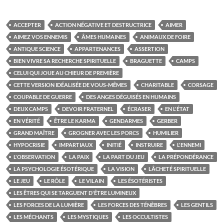
ACCEPTER
ACTION NÉGATIVE ET DESTRUCTRICE
AIMER
AIMEZ VOS ENNEMIS
ÂMES HUMAINES
ANIMAUX DE FOIRE
ANTIQUE SCIENCE
APPARTENANCES
ASSERTION
BIEN VIVRE SA RECHERCHE SPIRITUELLE
BRAGUETTE
CAMPS
CELUI QUI JOUE AU CHIEUR DE PREMIÈRE
CETTE VERSION IDÉALISÉE DE VOUS-MÊMES
CHARITABLE
CORSAGE
COUPABLE DE GUERRE
DES ANGES DÉGUISÉS EN HUMAINS
DEUX CAMPS
DEVOIR FRATERNEL
ÉCRASER
EN L'ÉTAT
EN VÉRITÉ
ÊTRE LE KARMA
GENDARMES
GERBER
GRAND MAÎTRE
GROGNER AVEC LES PORCS
HUMILIER
HYPOCRISIE
IMPARTIAUX
INITIÉ
INSTRUIRE
L'ENNEMI
L'OBSERVATION
LA PAIX
LA PART DU JEU
LA PRÉPONDÉRANCE
LA PSYCHOLOGIE ÉSOTÉRIQUE
LA VISION
LÂCHETÉ SPIRITUELLE
LE JEU
LE RÔLE
LE VILAIN
LES ÉSOTÉRISTES
LES ÊTRES QUI SE TARGUENT D'ÊTRE LUMINEUX
LES FORCES DE LA LUMIÈRE
LES FORCES DES TÉNÈBRES
LES GENTILS
LES MÉCHANTS
LES MYSTIQUES
LES OCCULTISTES