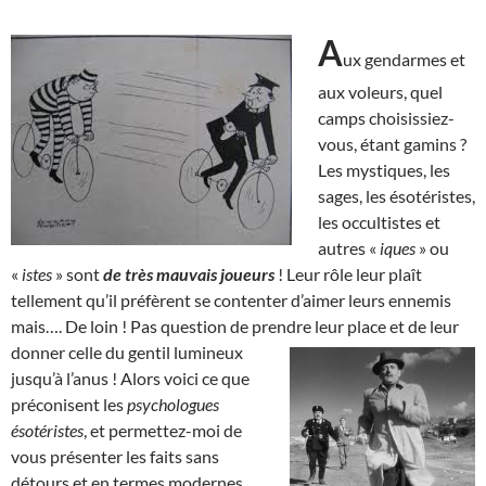
A
ux gendarmes et
aux voleurs, quel
camps choisissiez-
vous, étant gamins ?
Les mystiques, les
sages, les ésotéristes,
les occultistes et
autres «
iques
» ou
«
istes
» sont
de très mauvais joueurs
! Leur rôle leur plaît
tellement qu’il préfèrent se contenter d’aimer leurs ennemis
mais…. De loin ! Pas question de prendre leur place et de leur
donner celle du gentil
lumineux
jusqu’à l’anus ! Alors voici ce que
préconisent les
psychologues
ésotéristes
, et permettez-moi de
vous présenter les faits sans
détours et en termes modernes,