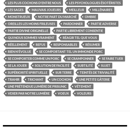
LES PLUS COCHONS D'ENTRE NOUS
LES PSYCHOLOGUES ÉSOTÉRISTES
LES SAGES
MAUVAIS JOUEURS
MEILLEUR
MILLÉNAIRES
MONSTRUEUX
NOTRE PART DU MARCHÉ
OMBRE
OREILLES LES MOINS FRILEUSES
PARDONNER
PARTIE ADVERSE
PARTIE DIVINE ORIGINELLE
PARTIE LIBREMENT CONSENTIE
QUI NOUS SOMMES VRAIMENT
RÉAGIR TEL QUE VOUS
RÉELLEMENT
REFUS
RESPONSABLES
RÉSUMER
RIEN N'ÉVOLUE
SE COMPORTANT TEL UN IMMONDE PORC
SE COMPORTER COMME UN PORC
SE CRAMPONNER
SE FAIRE TUER
SE LA JOUER
SOLUTION DE FACILITÉ
SUBTILITÉ
SUJET
SUPÉRIORITÉ SPIRITUELLE
SUR TERRE
TEINTÉS DE TRIVIALITÉ
TRAHIR
TRICHANT
UN COCHON
UNE PETITE GÂTERIE
UNE PRÉTENDUE LUMIÈRE DE PRISUNIC
VÊTEMENT
VEXER PAR NOTRE LUMIÈRE
VOEUX
VOLEURS