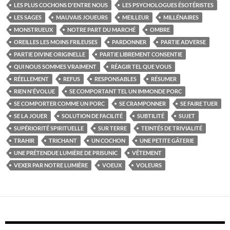
LES PLUS COCHONS D'ENTRE NOUS
LES PSYCHOLOGUES ÉSOTÉRISTES
LES SAGES
MAUVAIS JOUEURS
MEILLEUR
MILLÉNAIRES
MONSTRUEUX
NOTRE PART DU MARCHÉ
OMBRE
OREILLES LES MOINS FRILEUSES
PARDONNER
PARTIE ADVERSE
PARTIE DIVINE ORIGINELLE
PARTIE LIBREMENT CONSENTIE
QUI NOUS SOMMES VRAIMENT
RÉAGIR TEL QUE VOUS
RÉELLEMENT
REFUS
RESPONSABLES
RÉSUMER
RIEN N'ÉVOLUE
SE COMPORTANT TEL UN IMMONDE PORC
SE COMPORTER COMME UN PORC
SE CRAMPONNER
SE FAIRE TUER
SE LA JOUER
SOLUTION DE FACILITÉ
SUBTILITÉ
SUJET
SUPÉRIORITÉ SPIRITUELLE
SUR TERRE
TEINTÉS DE TRIVIALITÉ
TRAHIR
TRICHANT
UN COCHON
UNE PETITE GÂTERIE
UNE PRÉTENDUE LUMIÈRE DE PRISUNIC
VÊTEMENT
VEXER PAR NOTRE LUMIÈRE
VOEUX
VOLEURS