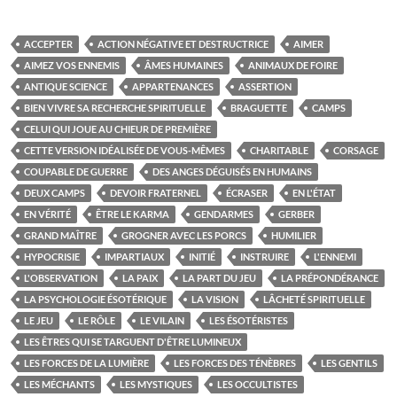
ACCEPTER
ACTION NÉGATIVE ET DESTRUCTRICE
AIMER
AIMEZ VOS ENNEMIS
ÂMES HUMAINES
ANIMAUX DE FOIRE
ANTIQUE SCIENCE
APPARTENANCES
ASSERTION
BIEN VIVRE SA RECHERCHE SPIRITUELLE
BRAGUETTE
CAMPS
CELUI QUI JOUE AU CHIEUR DE PREMIÈRE
CETTE VERSION IDÉALISÉE DE VOUS-MÊMES
CHARITABLE
CORSAGE
COUPABLE DE GUERRE
DES ANGES DÉGUISÉS EN HUMAINS
DEUX CAMPS
DEVOIR FRATERNEL
ÉCRASER
EN L'ÉTAT
EN VÉRITÉ
ÊTRE LE KARMA
GENDARMES
GERBER
GRAND MAÎTRE
GROGNER AVEC LES PORCS
HUMILIER
HYPOCRISIE
IMPARTIAUX
INITIÉ
INSTRUIRE
L'ENNEMI
L'OBSERVATION
LA PAIX
LA PART DU JEU
LA PRÉPONDÉRANCE
LA PSYCHOLOGIE ÉSOTÉRIQUE
LA VISION
LÂCHETÉ SPIRITUELLE
LE JEU
LE RÔLE
LE VILAIN
LES ÉSOTÉRISTES
LES ÊTRES QUI SE TARGUENT D'ÊTRE LUMINEUX
LES FORCES DE LA LUMIÈRE
LES FORCES DES TÉNÈBRES
LES GENTILS
LES MÉCHANTS
LES MYSTIQUES
LES OCCULTISTES