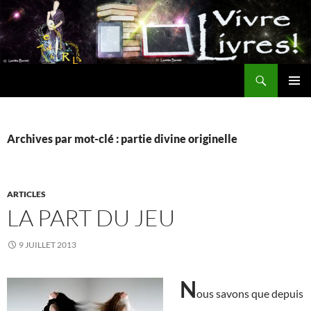
Aller
au
contenu
Recherche
MENU
PRINCI
Archives par mot-clé : partie divine originelle
ARTICLES
LA PART DU JEU
9 JUILLET 2013
N
ous savons que depuis