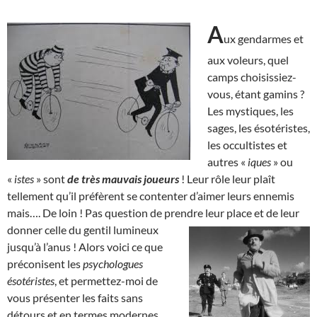
A
ux gendarmes et
aux voleurs, quel
camps choisissiez-
vous, étant gamins ?
Les mystiques, les
sages, les ésotéristes,
les occultistes et
autres «
iques
» ou
«
istes
» sont
de très mauvais joueurs
! Leur rôle leur plaît
tellement qu’il préfèrent se contenter d’aimer leurs ennemis
mais…. De loin ! Pas question de prendre leur place et de leur
donner celle du gentil
lumineux
jusqu’à l’anus ! Alors voici ce que
préconisent les
psychologues
ésotéristes
, et permettez-moi de
vous présenter les faits sans
détours et en termes modernes,