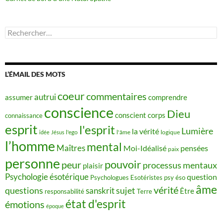
Rechercher :
L’ÉMAIL DES MOTS
coeur
commentaires
autrui
assumer
comprendre
conscience
Dieu
conscient
corps
connaissance
esprit
l'esprit
Lumière
la vérité
idée
Jésus
l'ego
l'âme
logique
l’homme
mental
Maîtres
Moi-Idéalisé
pensées
paix
personne
pouvoir
peur
processus mentaux
plaisir
Psychologie ésotérique
question
Psychologues Esotéristes
psy éso
âme
vérité
questions
sujet
sanskrit
Être
responsabilité
Terre
état d'esprit
émotions
époque