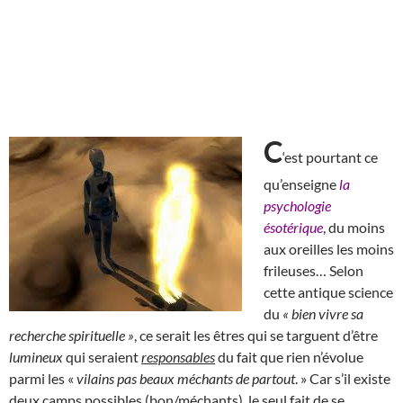
C
‘est pourtant ce
qu’enseigne
la
psychologie
ésotérique
, du moins
aux oreilles les moins
frileuses… Selon
cette antique science
du
« bien vivre sa
recherche spirituelle »
, ce serait les êtres qui se targuent d’être
lumineux
qui seraient
responsables
du fait que rien n’évolue
parmi les «
vilains pas beaux méchants de partout
. » Car s’il existe
deux camps possibles (bon/méchants), le seul fait de se