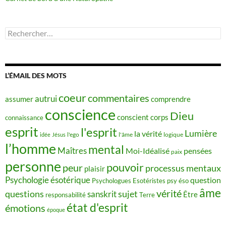
Rechercher :
L’ÉMAIL DES MOTS
coeur
commentaires
autrui
assumer
comprendre
conscience
Dieu
conscient
corps
connaissance
esprit
l'esprit
Lumière
la vérité
idée
Jésus
l'ego
l'âme
logique
l’homme
mental
Maîtres
Moi-Idéalisé
pensées
paix
personne
pouvoir
peur
processus mentaux
plaisir
Psychologie ésotérique
question
Psychologues Esotéristes
psy éso
âme
vérité
questions
sujet
sanskrit
Être
responsabilité
Terre
état d'esprit
émotions
époque