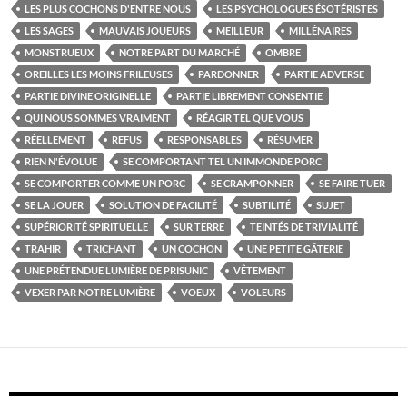
LES PLUS COCHONS D'ENTRE NOUS
LES PSYCHOLOGUES ÉSOTÉRISTES
LES SAGES
MAUVAIS JOUEURS
MEILLEUR
MILLÉNAIRES
MONSTRUEUX
NOTRE PART DU MARCHÉ
OMBRE
OREILLES LES MOINS FRILEUSES
PARDONNER
PARTIE ADVERSE
PARTIE DIVINE ORIGINELLE
PARTIE LIBREMENT CONSENTIE
QUI NOUS SOMMES VRAIMENT
RÉAGIR TEL QUE VOUS
RÉELLEMENT
REFUS
RESPONSABLES
RÉSUMER
RIEN N'ÉVOLUE
SE COMPORTANT TEL UN IMMONDE PORC
SE COMPORTER COMME UN PORC
SE CRAMPONNER
SE FAIRE TUER
SE LA JOUER
SOLUTION DE FACILITÉ
SUBTILITÉ
SUJET
SUPÉRIORITÉ SPIRITUELLE
SUR TERRE
TEINTÉS DE TRIVIALITÉ
TRAHIR
TRICHANT
UN COCHON
UNE PETITE GÂTERIE
UNE PRÉTENDUE LUMIÈRE DE PRISUNIC
VÊTEMENT
VEXER PAR NOTRE LUMIÈRE
VOEUX
VOLEURS