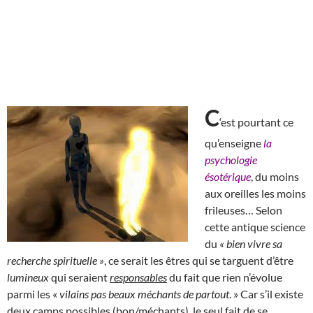
C
‘est pourtant ce
qu’enseigne
la
psychologie
ésotérique
, du moins
aux oreilles les moins
frileuses… Selon
cette antique science
du
« bien vivre sa
recherche spirituelle »
, ce serait les êtres qui se targuent d’être
lumineux
qui seraient
responsables
du fait que rien n’évolue
parmi les «
vilains pas beaux méchants de partout
. » Car s’il existe
deux camps possibles (bon/méchants), le seul fait de se