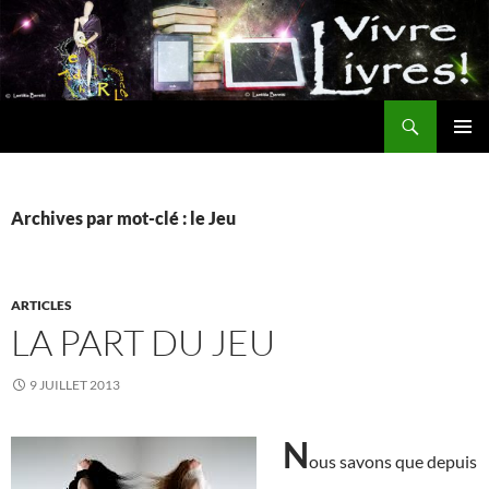
Aller
au
contenu
Recherche
MENU
PRINCI
Archives par mot-clé : le Jeu
ARTICLES
LA PART DU JEU
9 JUILLET 2013
N
ous savons que depuis