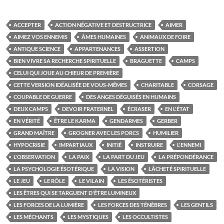
ACCEPTER
ACTION NÉGATIVE ET DESTRUCTRICE
AIMER
AIMEZ VOS ENNEMIS
ÂMES HUMAINES
ANIMAUX DE FOIRE
ANTIQUE SCIENCE
APPARTENANCES
ASSERTION
BIEN VIVRE SA RECHERCHE SPIRITUELLE
BRAGUETTE
CAMPS
CELUI QUI JOUE AU CHIEUR DE PREMIÈRE
CETTE VERSION IDÉALISÉE DE VOUS-MÊMES
CHARITABLE
CORSAGE
COUPABLE DE GUERRE
DES ANGES DÉGUISÉS EN HUMAINS
DEUX CAMPS
DEVOIR FRATERNEL
ÉCRASER
EN L'ÉTAT
EN VÉRITÉ
ÊTRE LE KARMA
GENDARMES
GERBER
GRAND MAÎTRE
GROGNER AVEC LES PORCS
HUMILIER
HYPOCRISIE
IMPARTIAUX
INITIÉ
INSTRUIRE
L'ENNEMI
L'OBSERVATION
LA PAIX
LA PART DU JEU
LA PRÉPONDÉRANCE
LA PSYCHOLOGIE ÉSOTÉRIQUE
LA VISION
LÂCHETÉ SPIRITUELLE
LE JEU
LE RÔLE
LE VILAIN
LES ÉSOTÉRISTES
LES ÊTRES QUI SE TARGUENT D'ÊTRE LUMINEUX
LES FORCES DE LA LUMIÈRE
LES FORCES DES TÉNÈBRES
LES GENTILS
LES MÉCHANTS
LES MYSTIQUES
LES OCCULTISTES