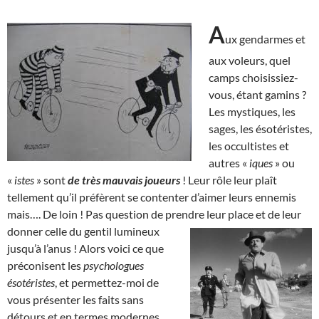
A
ux gendarmes et
aux voleurs, quel
camps choisissiez-
vous, étant gamins ?
Les mystiques, les
sages, les ésotéristes,
les occultistes et
autres «
iques
» ou
«
istes
» sont
de très mauvais joueurs
! Leur rôle leur plaît
tellement qu’il préfèrent se contenter d’aimer leurs ennemis
mais…. De loin ! Pas question de prendre leur place et de leur
donner celle du gentil
lumineux
jusqu’à l’anus ! Alors voici ce que
préconisent les
psychologues
ésotéristes
, et permettez-moi de
vous présenter les faits sans
détours et en termes modernes,