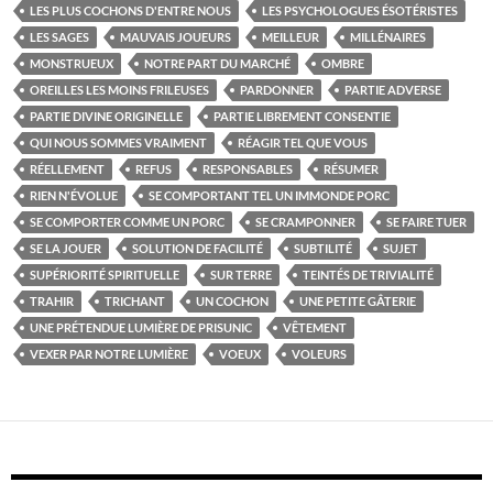
LES PLUS COCHONS D'ENTRE NOUS
LES PSYCHOLOGUES ÉSOTÉRISTES
LES SAGES
MAUVAIS JOUEURS
MEILLEUR
MILLÉNAIRES
MONSTRUEUX
NOTRE PART DU MARCHÉ
OMBRE
OREILLES LES MOINS FRILEUSES
PARDONNER
PARTIE ADVERSE
PARTIE DIVINE ORIGINELLE
PARTIE LIBREMENT CONSENTIE
QUI NOUS SOMMES VRAIMENT
RÉAGIR TEL QUE VOUS
RÉELLEMENT
REFUS
RESPONSABLES
RÉSUMER
RIEN N'ÉVOLUE
SE COMPORTANT TEL UN IMMONDE PORC
SE COMPORTER COMME UN PORC
SE CRAMPONNER
SE FAIRE TUER
SE LA JOUER
SOLUTION DE FACILITÉ
SUBTILITÉ
SUJET
SUPÉRIORITÉ SPIRITUELLE
SUR TERRE
TEINTÉS DE TRIVIALITÉ
TRAHIR
TRICHANT
UN COCHON
UNE PETITE GÂTERIE
UNE PRÉTENDUE LUMIÈRE DE PRISUNIC
VÊTEMENT
VEXER PAR NOTRE LUMIÈRE
VOEUX
VOLEURS