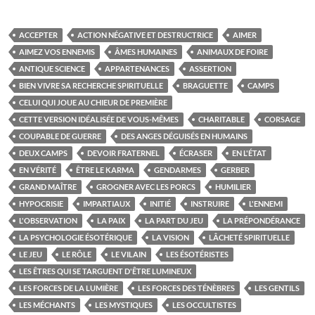
ACCEPTER
ACTION NÉGATIVE ET DESTRUCTRICE
AIMER
AIMEZ VOS ENNEMIS
ÂMES HUMAINES
ANIMAUX DE FOIRE
ANTIQUE SCIENCE
APPARTENANCES
ASSERTION
BIEN VIVRE SA RECHERCHE SPIRITUELLE
BRAGUETTE
CAMPS
CELUI QUI JOUE AU CHIEUR DE PREMIÈRE
CETTE VERSION IDÉALISÉE DE VOUS-MÊMES
CHARITABLE
CORSAGE
COUPABLE DE GUERRE
DES ANGES DÉGUISÉS EN HUMAINS
DEUX CAMPS
DEVOIR FRATERNEL
ÉCRASER
EN L'ÉTAT
EN VÉRITÉ
ÊTRE LE KARMA
GENDARMES
GERBER
GRAND MAÎTRE
GROGNER AVEC LES PORCS
HUMILIER
HYPOCRISIE
IMPARTIAUX
INITIÉ
INSTRUIRE
L'ENNEMI
L'OBSERVATION
LA PAIX
LA PART DU JEU
LA PRÉPONDÉRANCE
LA PSYCHOLOGIE ÉSOTÉRIQUE
LA VISION
LÂCHETÉ SPIRITUELLE
LE JEU
LE RÔLE
LE VILAIN
LES ÉSOTÉRISTES
LES ÊTRES QUI SE TARGUENT D'ÊTRE LUMINEUX
LES FORCES DE LA LUMIÈRE
LES FORCES DES TÉNÈBRES
LES GENTILS
LES MÉCHANTS
LES MYSTIQUES
LES OCCULTISTES