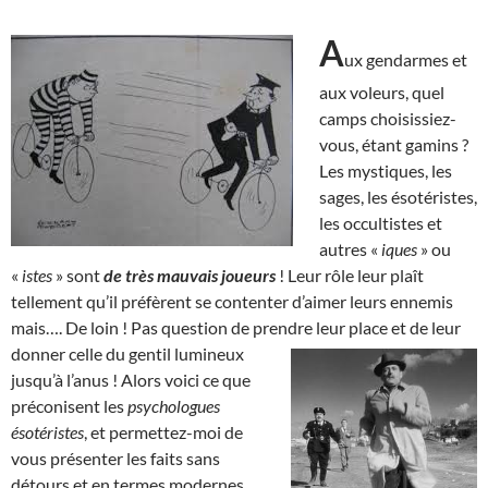
A
ux gendarmes et
aux voleurs, quel
camps choisissiez-
vous, étant gamins ?
Les mystiques, les
sages, les ésotéristes,
les occultistes et
autres «
iques
» ou
«
istes
» sont
de très mauvais joueurs
! Leur rôle leur plaît
tellement qu’il préfèrent se contenter d’aimer leurs ennemis
mais…. De loin ! Pas question de prendre leur place et de leur
donner celle du gentil
lumineux
jusqu’à l’anus ! Alors voici ce que
préconisent les
psychologues
ésotéristes
, et permettez-moi de
vous présenter les faits sans
détours et en termes modernes,