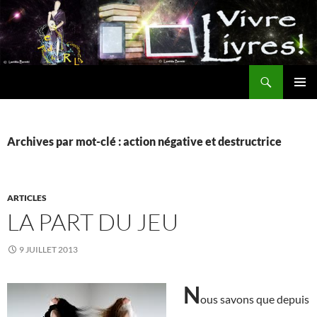
Aller
au
contenu
Recherche
MENU
PRINCI
Archives par mot-clé : action négative et destructrice
ARTICLES
LA PART DU JEU
9 JUILLET 2013
N
ous savons que depuis