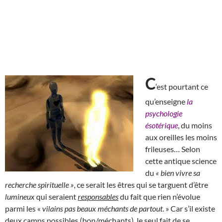
C
‘est pourtant ce
qu’enseigne
la
psychologie
ésotérique
, du moins
aux oreilles les moins
frileuses… Selon
cette antique science
du
« bien vivre sa
recherche spirituelle »
, ce serait les êtres qui se targuent d’être
lumineux
qui seraient
responsables
du fait que rien n’évolue
parmi les «
vilains pas beaux méchants de partout
. » Car s’il existe
deux camps possibles (bon/méchants), le seul fait de se