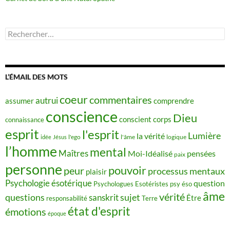
Rechercher :
L’ÉMAIL DES MOTS
coeur
commentaires
autrui
assumer
comprendre
conscience
Dieu
conscient
corps
connaissance
esprit
l'esprit
Lumière
la vérité
idée
Jésus
l'ego
l'âme
logique
l’homme
mental
Maîtres
Moi-Idéalisé
pensées
paix
personne
pouvoir
peur
processus mentaux
plaisir
Psychologie ésotérique
question
Psychologues Esotéristes
psy éso
âme
vérité
questions
sujet
sanskrit
Être
responsabilité
Terre
état d'esprit
émotions
époque