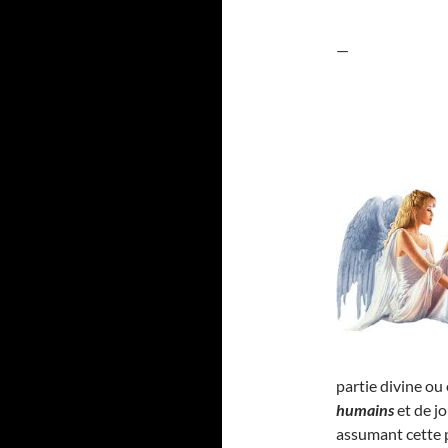
—
partie divine ou
humains
et de j
assumant cette p