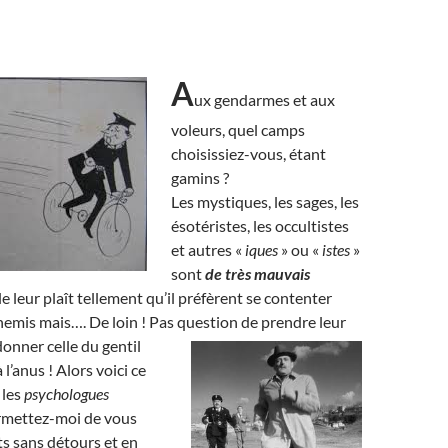
A
ux gendarmes et aux
voleurs, quel camps
choisissiez-vous, étant
gamins ?
Les mystiques, les sages, les
ésotéristes, les occultistes
et autres «
iques
» ou «
istes
»
sont
de très mauvais
le leur plaît tellement qu’il préfèrent se contenter
nemis mais…. De loin ! Pas question de prendre leur
donner celle du gentil
l’anus ! Alors voici ce
 les
psychologues
ermettez-moi de vous
ts sans détours et en