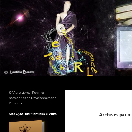
Aller
au
contenu
Recherche
© Vivre Livres! Pour les
passionnés de Développement
Personnel
MES QUATRE PREMIERS LIVRES
Archives par mo