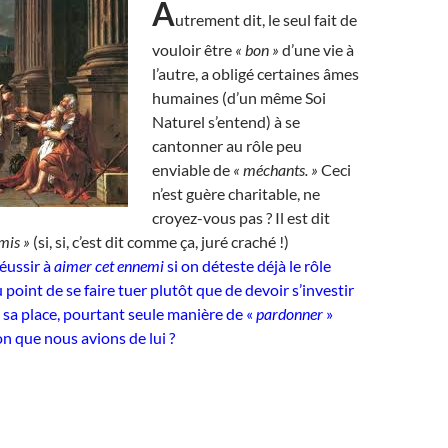
A
utrement dit, le seul fait de
vouloir être
« bon »
d’une vie à
l’autre, a obligé certaines âmes
humaines (d’un même Soi
Naturel s’entend) à se
cantonner au rôle peu
enviable de
« méchants. »
Ceci
n’est guère charitable, ne
croyez-vous pas ? Il est dit
mis »
(si, si, c’est dit comme ça, juré craché !)
éussir à
aimer cet ennemi
si on déteste déjà le rôle
au point de se faire tuer plutôt que de devoir s’investir
e sa place, pourtant seule manière de «
pardonner
»
on que nous avions de lui ?