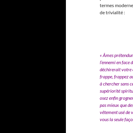
termes modernes,
de trivialité :
« Âmes prétendume
l’ennemi en face d
déchirerait votre c
frappe, frappez a
à chercher sans ce
supériorité spiri
osez enfin grogner
pas mieux que des
vêtement usé de v
vous la seule faço