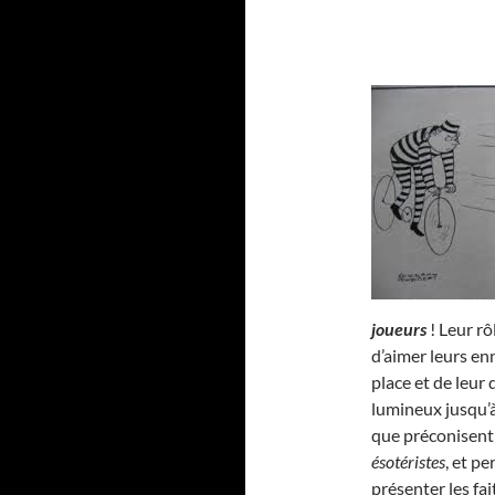
joueurs
! Leur rô
d’aimer leurs en
place et de leur 
lumineux jusqu’à 
que préconisent
ésotéristes
, et p
présenter les fai