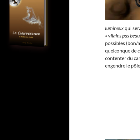
lumineux
qui ser
«
vilains pas bea
possibles (bon/m
quelconque de ce
contenter du cam
engendre le pôle