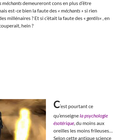
es méchants
demeureront cons en plus d’être
is est-ce bien la faute des
« méchants »
si rien
es millénaires ? Et si c’était la faute des «
gentils
« , en
 couperait, hein ?
C
‘est pourtant ce
qu’enseigne
la psychologie
ésotérique
, du moins aux
oreilles les moins frileuses…
Selon cette antique science