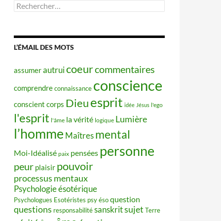
Rechercher :
L’ÉMAIL DES MOTS
coeur
commentaires
autrui
assumer
conscience
comprendre
connaissance
esprit
Dieu
conscient
corps
idée
Jésus
l'ego
l'esprit
Lumière
la vérité
l'âme
logique
l’homme
mental
Maîtres
personne
Moi-Idéalisé
pensées
paix
pouvoir
peur
plaisir
processus mentaux
Psychologie ésotérique
question
Psychologues Esotéristes
psy éso
questions
sujet
sanskrit
responsabilité
Terre