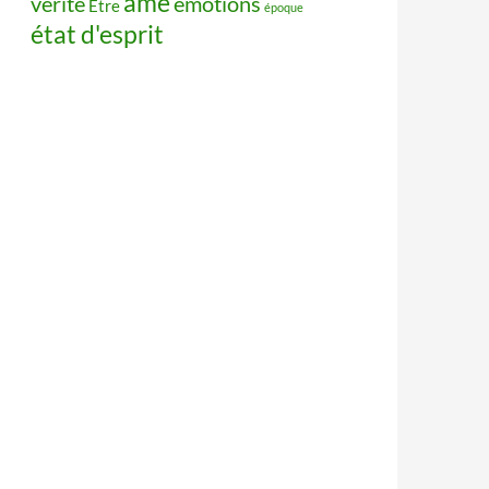
âme
vérité
émotions
Être
époque
état d'esprit