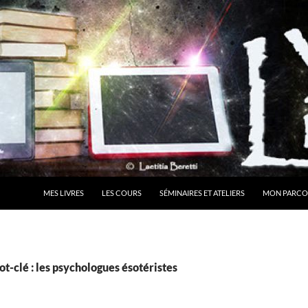
MES LIVRES
LES COURS
SÉMINAIRES ET ATELIERS
MON PARCO
t-clé : les psychologues ésotéristes