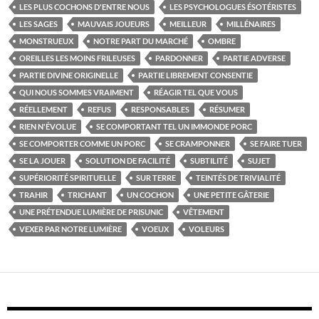
LES PLUS COCHONS D'ENTRE NOUS
LES PSYCHOLOGUES ÉSOTÉRISTES
LES SAGES
MAUVAIS JOUEURS
MEILLEUR
MILLÉNAIRES
MONSTRUEUX
NOTRE PART DU MARCHÉ
OMBRE
OREILLES LES MOINS FRILEUSES
PARDONNER
PARTIE ADVERSE
PARTIE DIVINE ORIGINELLE
PARTIE LIBREMENT CONSENTIE
QUI NOUS SOMMES VRAIMENT
RÉAGIR TEL QUE VOUS
RÉELLEMENT
REFUS
RESPONSABLES
RÉSUMER
RIEN N'ÉVOLUE
SE COMPORTANT TEL UN IMMONDE PORC
SE COMPORTER COMME UN PORC
SE CRAMPONNER
SE FAIRE TUER
SE LA JOUER
SOLUTION DE FACILITÉ
SUBTILITÉ
SUJET
SUPÉRIORITÉ SPIRITUELLE
SUR TERRE
TEINTÉS DE TRIVIALITÉ
TRAHIR
TRICHANT
UN COCHON
UNE PETITE GÂTERIE
UNE PRÉTENDUE LUMIÈRE DE PRISUNIC
VÊTEMENT
VEXER PAR NOTRE LUMIÈRE
VOEUX
VOLEURS