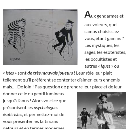
A
ux gendarmes et
aux voleurs, quel
camps choisissiez-
vous, étant gamins ?
Les mystiques, les
sages, les ésotéristes,
les occultistes et
autres «
iques
» ou
«
istes
» sont
de très mauvais joueurs
! Leur rôle leur plaît
tellement qu’il préfèrent se contenter d’aimer leurs ennemis
mais…. De loin ! Pas question de prendre leur place et de leur
donner celle du gentil
lumineux
jusqu’à l’anus ! Alors voici ce que
préconisent les
psychologues
ésotéristes
, et permettez-moi de
vous présenter les faits sans
détours et en termes modernes,