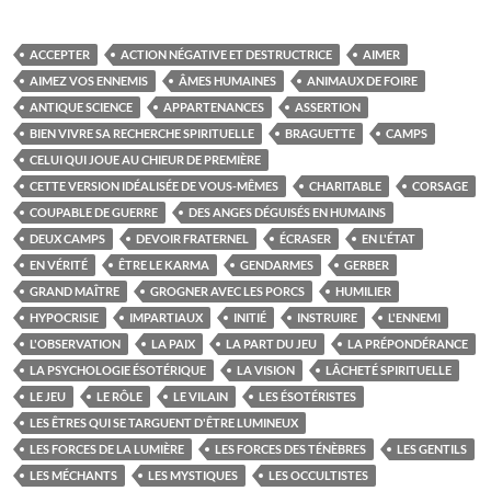
ACCEPTER
ACTION NÉGATIVE ET DESTRUCTRICE
AIMER
AIMEZ VOS ENNEMIS
ÂMES HUMAINES
ANIMAUX DE FOIRE
ANTIQUE SCIENCE
APPARTENANCES
ASSERTION
BIEN VIVRE SA RECHERCHE SPIRITUELLE
BRAGUETTE
CAMPS
CELUI QUI JOUE AU CHIEUR DE PREMIÈRE
CETTE VERSION IDÉALISÉE DE VOUS-MÊMES
CHARITABLE
CORSAGE
COUPABLE DE GUERRE
DES ANGES DÉGUISÉS EN HUMAINS
DEUX CAMPS
DEVOIR FRATERNEL
ÉCRASER
EN L'ÉTAT
EN VÉRITÉ
ÊTRE LE KARMA
GENDARMES
GERBER
GRAND MAÎTRE
GROGNER AVEC LES PORCS
HUMILIER
HYPOCRISIE
IMPARTIAUX
INITIÉ
INSTRUIRE
L'ENNEMI
L'OBSERVATION
LA PAIX
LA PART DU JEU
LA PRÉPONDÉRANCE
LA PSYCHOLOGIE ÉSOTÉRIQUE
LA VISION
LÂCHETÉ SPIRITUELLE
LE JEU
LE RÔLE
LE VILAIN
LES ÉSOTÉRISTES
LES ÊTRES QUI SE TARGUENT D'ÊTRE LUMINEUX
LES FORCES DE LA LUMIÈRE
LES FORCES DES TÉNÈBRES
LES GENTILS
LES MÉCHANTS
LES MYSTIQUES
LES OCCULTISTES