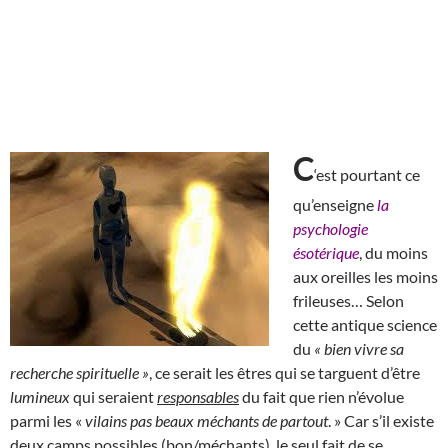
C
‘est pourtant ce
qu’enseigne
la
psychologie
ésotérique
, du moins
aux oreilles les moins
frileuses… Selon
cette antique science
du
« bien vivre sa
recherche spirituelle »
, ce serait les êtres qui se targuent d’être
lumineux
qui seraient
responsables
du fait que rien n’évolue
parmi les «
vilains pas beaux méchants de partout
. » Car s’il existe
deux camps possibles (bon/méchants), le seul fait de se