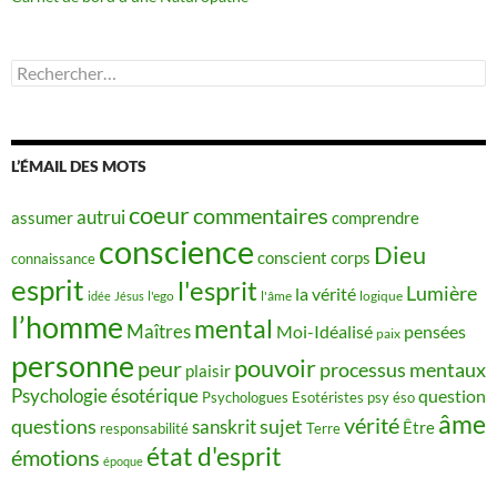
Rechercher :
L’ÉMAIL DES MOTS
coeur
commentaires
autrui
assumer
comprendre
conscience
Dieu
conscient
corps
connaissance
esprit
l'esprit
Lumière
la vérité
idée
Jésus
l'ego
l'âme
logique
l’homme
mental
Maîtres
Moi-Idéalisé
pensées
paix
personne
pouvoir
peur
processus mentaux
plaisir
Psychologie ésotérique
question
Psychologues Esotéristes
psy éso
âme
vérité
questions
sujet
sanskrit
Être
responsabilité
Terre
état d'esprit
émotions
époque