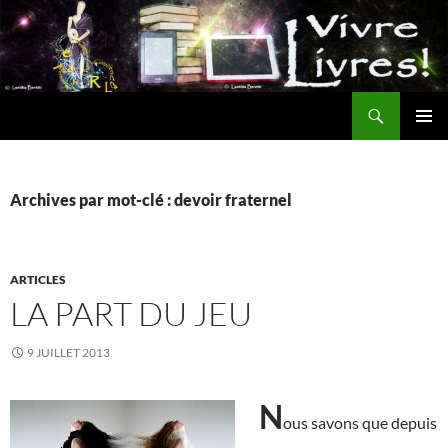
Aller
au
contenu
Recherche
MENU
PRINCI
Archives par mot-clé : devoir fraternel
ARTICLES
LA PART DU JEU
9 JUILLET 2013
N
ous savons que depuis