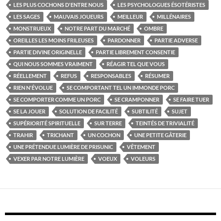
LES PLUS COCHONS D'ENTRE NOUS
LES PSYCHOLOGUES ÉSOTÉRISTES
LES SAGES
MAUVAIS JOUEURS
MEILLEUR
MILLÉNAIRES
MONSTRUEUX
NOTRE PART DU MARCHÉ
OMBRE
OREILLES LES MOINS FRILEUSES
PARDONNER
PARTIE ADVERSE
PARTIE DIVINE ORIGINELLE
PARTIE LIBREMENT CONSENTIE
QUI NOUS SOMMES VRAIMENT
RÉAGIR TEL QUE VOUS
RÉELLEMENT
REFUS
RESPONSABLES
RÉSUMER
RIEN N'ÉVOLUE
SE COMPORTANT TEL UN IMMONDE PORC
SE COMPORTER COMME UN PORC
SE CRAMPONNER
SE FAIRE TUER
SE LA JOUER
SOLUTION DE FACILITÉ
SUBTILITÉ
SUJET
SUPÉRIORITÉ SPIRITUELLE
SUR TERRE
TEINTÉS DE TRIVIALITÉ
TRAHIR
TRICHANT
UN COCHON
UNE PETITE GÂTERIE
UNE PRÉTENDUE LUMIÈRE DE PRISUNIC
VÊTEMENT
VEXER PAR NOTRE LUMIÈRE
VOEUX
VOLEURS