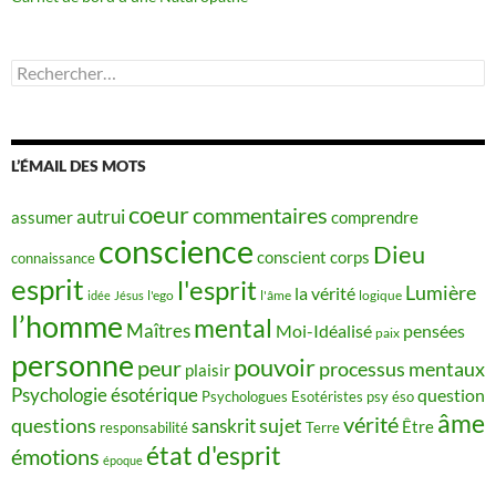
Rechercher :
L’ÉMAIL DES MOTS
coeur
commentaires
autrui
assumer
comprendre
conscience
Dieu
conscient
corps
connaissance
esprit
l'esprit
Lumière
la vérité
idée
Jésus
l'ego
l'âme
logique
l’homme
mental
Maîtres
Moi-Idéalisé
pensées
paix
personne
pouvoir
peur
processus mentaux
plaisir
Psychologie ésotérique
question
Psychologues Esotéristes
psy éso
âme
vérité
questions
sujet
sanskrit
Être
responsabilité
Terre
état d'esprit
émotions
époque