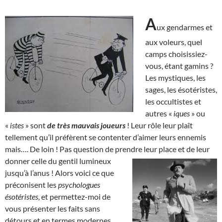
A
ux gendarmes et
aux voleurs, quel
camps choisissiez-
vous, étant gamins ?
Les mystiques, les
sages, les ésotéristes,
les occultistes et
autres «
iques
» ou
«
istes
» sont
de très mauvais joueurs
! Leur rôle leur plaît
tellement qu’il préfèrent se contenter d’aimer leurs ennemis
mais…. De loin ! Pas question de prendre leur place et de leur
donner celle du gentil
lumineux
jusqu’à l’anus ! Alors voici ce que
préconisent les
psychologues
ésotéristes
, et permettez-moi de
vous présenter les faits sans
détours et en termes modernes,