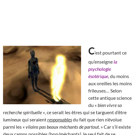
C
‘est pourtant ce
qu’enseigne
la
psychologie
ésotérique
, du moins
aux oreilles les moins
frileuses… Selon
cette antique science
du
« bien vivre sa
recherche spirituelle »
, ce serait les êtres qui se targuent d’être
lumineux
qui seraient
responsables
du fait que rien n’évolue
parmi les «
vilains pas beaux méchants de partout
. » Car s’il existe
deux camps possibles (bon/méchants), le seul fait de se