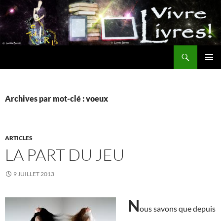
Aller
au
contenu
Recherche
MENU
PRINCI
Archives par mot-clé : voeux
ARTICLES
LA PART DU JEU
9 JUILLET 2013
N
ous savons que depuis