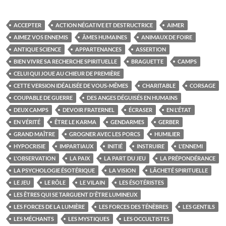
ACCEPTER
ACTION NÉGATIVE ET DESTRUCTRICE
AIMER
AIMEZ VOS ENNEMIS
ÂMES HUMAINES
ANIMAUX DE FOIRE
ANTIQUE SCIENCE
APPARTENANCES
ASSERTION
BIEN VIVRE SA RECHERCHE SPIRITUELLE
BRAGUETTE
CAMPS
CELUI QUI JOUE AU CHIEUR DE PREMIÈRE
CETTE VERSION IDÉALISÉE DE VOUS-MÊMES
CHARITABLE
CORSAGE
COUPABLE DE GUERRE
DES ANGES DÉGUISÉS EN HUMAINS
DEUX CAMPS
DEVOIR FRATERNEL
ÉCRASER
EN L'ÉTAT
EN VÉRITÉ
ÊTRE LE KARMA
GENDARMES
GERBER
GRAND MAÎTRE
GROGNER AVEC LES PORCS
HUMILIER
HYPOCRISIE
IMPARTIAUX
INITIÉ
INSTRUIRE
L'ENNEMI
L'OBSERVATION
LA PAIX
LA PART DU JEU
LA PRÉPONDÉRANCE
LA PSYCHOLOGIE ÉSOTÉRIQUE
LA VISION
LÂCHETÉ SPIRITUELLE
LE JEU
LE RÔLE
LE VILAIN
LES ÉSOTÉRISTES
LES ÊTRES QUI SE TARGUENT D'ÊTRE LUMINEUX
LES FORCES DE LA LUMIÈRE
LES FORCES DES TÉNÈBRES
LES GENTILS
LES MÉCHANTS
LES MYSTIQUES
LES OCCULTISTES