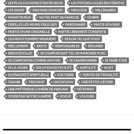
LES PLUS COCHONS D'ENTRE NOUS
LES PSYCHOLOGUES ÉSOTÉRISTES
LES SAGES
MAUVAIS JOUEURS
MEILLEUR
MILLÉNAIRES
MONSTRUEUX
NOTRE PART DU MARCHÉ
OMBRE
OREILLES LES MOINS FRILEUSES
PARDONNER
PARTIE ADVERSE
PARTIE DIVINE ORIGINELLE
PARTIE LIBREMENT CONSENTIE
QUI NOUS SOMMES VRAIMENT
RÉAGIR TEL QUE VOUS
RÉELLEMENT
REFUS
RESPONSABLES
RÉSUMER
RIEN N'ÉVOLUE
SE COMPORTANT TEL UN IMMONDE PORC
SE COMPORTER COMME UN PORC
SE CRAMPONNER
SE FAIRE TUER
SE LA JOUER
SOLUTION DE FACILITÉ
SUBTILITÉ
SUJET
SUPÉRIORITÉ SPIRITUELLE
SUR TERRE
TEINTÉS DE TRIVIALITÉ
TRAHIR
TRICHANT
UN COCHON
UNE PETITE GÂTERIE
UNE PRÉTENDUE LUMIÈRE DE PRISUNIC
VÊTEMENT
VEXER PAR NOTRE LUMIÈRE
VOEUX
VOLEURS