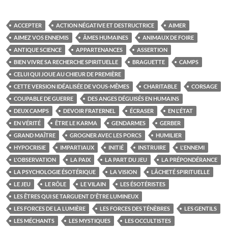
ACCEPTER
ACTION NÉGATIVE ET DESTRUCTRICE
AIMER
AIMEZ VOS ENNEMIS
ÂMES HUMAINES
ANIMAUX DE FOIRE
ANTIQUE SCIENCE
APPARTENANCES
ASSERTION
BIEN VIVRE SA RECHERCHE SPIRITUELLE
BRAGUETTE
CAMPS
CELUI QUI JOUE AU CHIEUR DE PREMIÈRE
CETTE VERSION IDÉALISÉE DE VOUS-MÊMES
CHARITABLE
CORSAGE
COUPABLE DE GUERRE
DES ANGES DÉGUISÉS EN HUMAINS
DEUX CAMPS
DEVOIR FRATERNEL
ÉCRASER
EN L'ÉTAT
EN VÉRITÉ
ÊTRE LE KARMA
GENDARMES
GERBER
GRAND MAÎTRE
GROGNER AVEC LES PORCS
HUMILIER
HYPOCRISIE
IMPARTIAUX
INITIÉ
INSTRUIRE
L'ENNEMI
L'OBSERVATION
LA PAIX
LA PART DU JEU
LA PRÉPONDÉRANCE
LA PSYCHOLOGIE ÉSOTÉRIQUE
LA VISION
LÂCHETÉ SPIRITUELLE
LE JEU
LE RÔLE
LE VILAIN
LES ÉSOTÉRISTES
LES ÊTRES QUI SE TARGUENT D'ÊTRE LUMINEUX
LES FORCES DE LA LUMIÈRE
LES FORCES DES TÉNÈBRES
LES GENTILS
LES MÉCHANTS
LES MYSTIQUES
LES OCCULTISTES