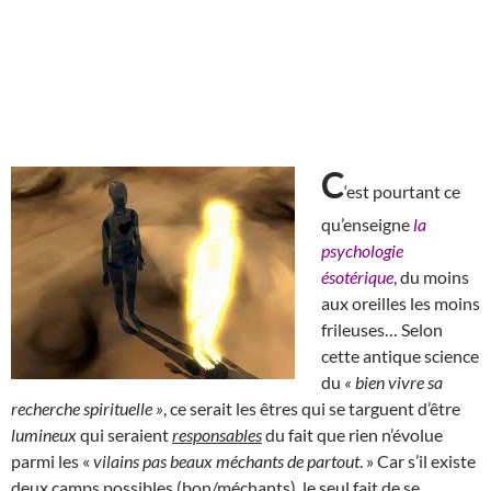
C
‘est pourtant ce
qu’enseigne
la
psychologie
ésotérique
, du moins
aux oreilles les moins
frileuses… Selon
cette antique science
du
« bien vivre sa
recherche spirituelle »
, ce serait les êtres qui se targuent d’être
lumineux
qui seraient
responsables
du fait que rien n’évolue
parmi les «
vilains pas beaux méchants de partout
. » Car s’il existe
deux camps possibles (bon/méchants), le seul fait de se