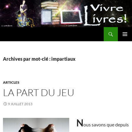
Aller
au
contenu
Recherche
MENU
PRINCI
Archives par mot-clé : impartiaux
ARTICLES
LA PART DU JEU
9 JUILLET 2013
N
ous savons que depuis