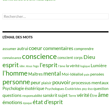
Rechercher :
L’ÉMAIL DES MOTS
coeur
commentaires
autrui
assumer
comprendre
conscience
Dieu
conscient
corps
connaissance
esprit
l'esprit
Lumière
la vérité
idée
Jésus
l'ego
l'âme
logique
l’homme
mental
Maîtres
Moi-Idéalisé
pensées
paix
personne
pouvoir
peur
processus mentaux
plaisir
Psychologie ésotérique
question
Psychologues Esotéristes
psy éso
âme
vérité
questions
sujet
sanskrit
Être
responsabilité
Terre
état d'esprit
émotions
époque