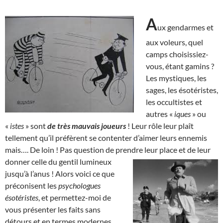
A
ux gendarmes et
aux voleurs, quel
camps choisissiez-
vous, étant gamins ?
Les mystiques, les
sages, les ésotéristes,
les occultistes et
autres «
iques
» ou
«
istes
» sont
de très mauvais joueurs
! Leur rôle leur plaît
tellement qu’il préfèrent se contenter d’aimer leurs ennemis
mais…. De loin ! Pas question de prendre leur place et de leur
donner celle du gentil
lumineux
jusqu’à l’anus ! Alors voici ce que
préconisent les
psychologues
ésotéristes
, et permettez-moi de
vous présenter les faits sans
détours et en termes modernes,