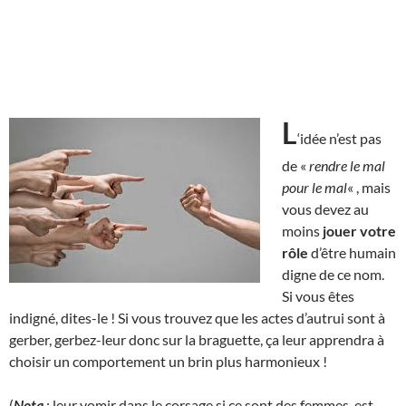
L
‘idée n’est pas
de «
rendre le mal
pour le mal
« , mais
vous devez au
moins
jouer votre
rôle
d’être humain
digne de ce nom.
Si vous êtes
indigné, dites-le ! Si vous trouvez que les actes d’autrui sont à
gerber, gerbez-leur donc sur la braguette, ça leur apprendra à
choisir un comportement un brin plus harmonieux !
(
Nota
: leur vomir dans le corsage si ce sont des femmes, est