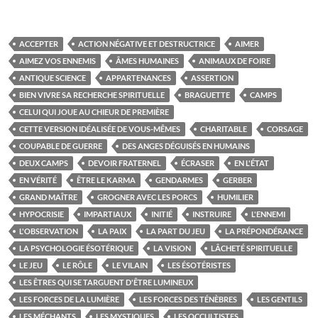
ACCEPTER
ACTION NÉGATIVE ET DESTRUCTRICE
AIMER
AIMEZ VOS ENNEMIS
ÂMES HUMAINES
ANIMAUX DE FOIRE
ANTIQUE SCIENCE
APPARTENANCES
ASSERTION
BIEN VIVRE SA RECHERCHE SPIRITUELLE
BRAGUETTE
CAMPS
CELUI QUI JOUE AU CHIEUR DE PREMIÈRE
CETTE VERSION IDÉALISÉE DE VOUS-MÊMES
CHARITABLE
CORSAGE
COUPABLE DE GUERRE
DES ANGES DÉGUISÉS EN HUMAINS
DEUX CAMPS
DEVOIR FRATERNEL
ÉCRASER
EN L'ÉTAT
EN VÉRITÉ
ÊTRE LE KARMA
GENDARMES
GERBER
GRAND MAÎTRE
GROGNER AVEC LES PORCS
HUMILIER
HYPOCRISIE
IMPARTIAUX
INITIÉ
INSTRUIRE
L'ENNEMI
L'OBSERVATION
LA PAIX
LA PART DU JEU
LA PRÉPONDÉRANCE
LA PSYCHOLOGIE ÉSOTÉRIQUE
LA VISION
LÂCHETÉ SPIRITUELLE
LE JEU
LE RÔLE
LE VILAIN
LES ÉSOTÉRISTES
LES ÊTRES QUI SE TARGUENT D'ÊTRE LUMINEUX
LES FORCES DE LA LUMIÈRE
LES FORCES DES TÉNÈBRES
LES GENTILS
LES MÉCHANTS
LES MYSTIQUES
LES OCCULTISTES