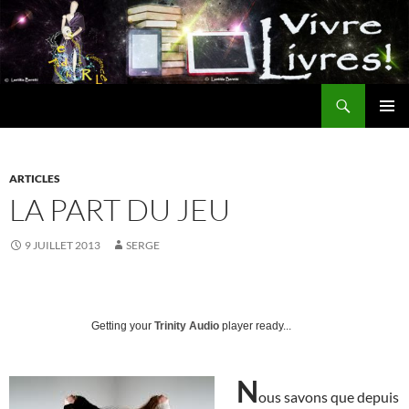
Aller
au
contenu
Recherche
MENU
PRINCI
ARTICLES
LA PART DU JEU
9 JUILLET 2013
SERGE
Getting your
Trinity Audio
player ready...
N
ous savons que depuis