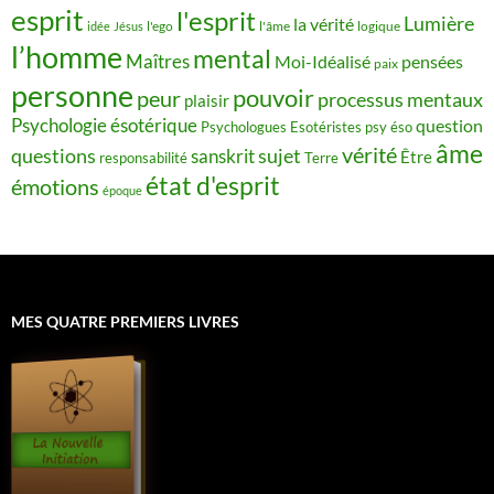
esprit
l'esprit
Lumière
la vérité
idée
Jésus
l'ego
l'âme
logique
l’homme
mental
Maîtres
Moi-Idéalisé
pensées
paix
personne
pouvoir
peur
processus mentaux
plaisir
Psychologie ésotérique
question
Psychologues Esotéristes
psy éso
âme
vérité
questions
sujet
sanskrit
Être
responsabilité
Terre
état d'esprit
émotions
époque
MES QUATRE PREMIERS LIVRES