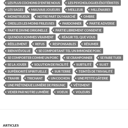
LES PLUS COCHONS D'ENTRE NOUS
LES PSYCHOLOGUES ÉSOTÉRISTES
LES SAGES
MAUVAIS JOUEURS
MEILLEUR
MILLÉNAIRES
MONSTRUEUX
NOTRE PART DU MARCHÉ
OMBRE
OREILLES LES MOINS FRILEUSES
PARDONNER
PARTIE ADVERSE
PARTIE DIVINE ORIGINELLE
PARTIE LIBREMENT CONSENTIE
QUI NOUS SOMMES VRAIMENT
RÉAGIR TEL QUE VOUS
RÉELLEMENT
REFUS
RESPONSABLES
RÉSUMER
RIEN N'ÉVOLUE
SE COMPORTANT TEL UN IMMONDE PORC
SE COMPORTER COMME UN PORC
SE CRAMPONNER
SE FAIRE TUER
SE LA JOUER
SOLUTION DE FACILITÉ
SUBTILITÉ
SUJET
SUPÉRIORITÉ SPIRITUELLE
SUR TERRE
TEINTÉS DE TRIVIALITÉ
TRAHIR
TRICHANT
UN COCHON
UNE PETITE GÂTERIE
UNE PRÉTENDUE LUMIÈRE DE PRISUNIC
VÊTEMENT
VEXER PAR NOTRE LUMIÈRE
VOEUX
VOLEURS
ARTICLES