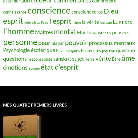
autrui
assumer
comprendre
conscience
Dieu
conscient
corps
connaissance
esprit
l'esprit
Lumière
la vérité
idée
Jésus
l'ego
l'âme
logique
l’homme
mental
Maîtres
Moi-Idéalisé
pensées
paix
personne
pouvoir
peur
processus mentaux
plaisir
Psychologie ésotérique
question
Psychologues Esotéristes
psy éso
âme
vérité
questions
sujet
sanskrit
Être
responsabilité
Terre
état d'esprit
émotions
époque
MES QUATRE PREMIERS LIVRES