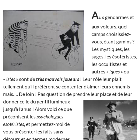
A
ux gendarmes et
aux voleurs, quel
camps choisissiez-
vous, étant gamins ?
Les mystiques, les
sages, les ésotéristes,
les occultistes et
autres «
iques
» ou
«
istes
» sont
de très mauvais joueurs
! Leur rôle leur plaît
tellement qu’il préfèrent se contenter d’aimer leurs ennemis
mais…. De loin ! Pas question de prendre leur place et de leur
donner celle du gentil
lumineux
jusqu’à l’anus ! Alors voici ce que
préconisent les
psychologues
ésotéristes
, et permettez-moi de
vous présenter les faits sans
détours et en termes modernes,