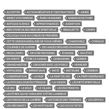
ACCEPTER
ACTION NÉGATIVE ET DESTRUCTRICE
AIMER
AIMEZ VOS ENNEMIS
ÂMES HUMAINES
ANIMAUX DE FOIRE
ANTIQUE SCIENCE
APPARTENANCES
ASSERTION
BIEN VIVRE SA RECHERCHE SPIRITUELLE
BRAGUETTE
CAMPS
CELUI QUI JOUE AU CHIEUR DE PREMIÈRE
CETTE VERSION IDÉALISÉE DE VOUS-MÊMES
CHARITABLE
CORSAGE
COUPABLE DE GUERRE
DES ANGES DÉGUISÉS EN HUMAINS
DEUX CAMPS
DEVOIR FRATERNEL
ÉCRASER
EN L'ÉTAT
EN VÉRITÉ
ÊTRE LE KARMA
GENDARMES
GERBER
GRAND MAÎTRE
GROGNER AVEC LES PORCS
HUMILIER
HYPOCRISIE
IMPARTIAUX
INITIÉ
INSTRUIRE
L'ENNEMI
L'OBSERVATION
LA PAIX
LA PART DU JEU
LA PRÉPONDÉRANCE
LA PSYCHOLOGIE ÉSOTÉRIQUE
LA VISION
LÂCHETÉ SPIRITUELLE
LE JEU
LE RÔLE
LE VILAIN
LES ÉSOTÉRISTES
LES ÊTRES QUI SE TARGUENT D'ÊTRE LUMINEUX
LES FORCES DE LA LUMIÈRE
LES FORCES DES TÉNÈBRES
LES GENTILS
LES MÉCHANTS
LES MYSTIQUES
LES OCCULTISTES