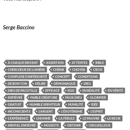
Serge Baccino
À CHAQUE INSTANT
ASSERTION
ATTENTES
BIBLE
CHERCHEUR DE LUMIÈRE
CHÉRIR
CHOYER
CIEUX
COMPLEXE D’INFÉRIORITÉ
CONCEPT
CONDITIONS
DE BON TON
DÉLIRE
DÉMONIAQUE
DIEU
DIEU DE PACOTILLE
EFFICACE
EGO
EN RÉALITÉ
EN VÉRITÉ
ENFIÉVRÉ
FAIBLE CRÉATURE
FAUX-DIEU
GLORIFIER
GRATUIT
HUMBLE SERVITEUR
HUMILITÉ
IDÉE
INCONSCIENTS
L'ARGENT
L'ÉSOTÉRISME
L'ESPRIT
L'EXPÉRIENCE
L’HOMME
LA FÉRULE
LE PAUVRE
LE RICHE
MENTAL ENFIÉVRÉ
MODESTE
OBTENIR
ORGUEILLEUX