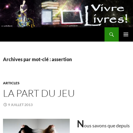
Aller
au
contenu
Recherche
MENU
PRINCI
Archives par mot-clé : assertion
ARTICLES
LA PART DU JEU
9 JUILLET 2013
N
ous savons que depuis