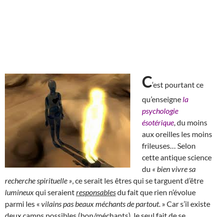
C
‘est pourtant ce
qu’enseigne
la
psychologie
ésotérique
, du moins
aux oreilles les moins
frileuses… Selon
cette antique science
du
« bien vivre sa
recherche spirituelle »
, ce serait les êtres qui se targuent d’être
lumineux
qui seraient
responsables
du fait que rien n’évolue
parmi les «
vilains pas beaux méchants de partout
. » Car s’il existe
deux camps possibles (bon/méchants), le seul fait de se