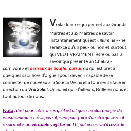
V
oilà donc ce qui permet aux Grands
Maîtres et aux Maîtres de savoir
instantanément qui est «
illuminé
» -ne
serait-ce qu’un peu- ou non et, surtout,
qui VEUT VRAIMENT l’être ou pas, à
savoir qui présente un Chakra «
carnivore
» et
désireux de
bouffer autrui
, ou qui est prêt à
quelques sacrifices d’orgueil pour devenir capable de se
connecter de nouveau à
la Source Divine
et à tourner sa face en
direction du
Vrai Soleil
. Un Soleil qui, d’ailleurs, Brille en nous et
tout autour de nous.
Nota
:
c’est pour cette raison qu’il est dit que « ne plus manger de
viande animale » n’est pas suffisant pour faire d’un être qui se veut
« spirituel »,
un véritable végétarien !
Il faut encore qu’il cesse de