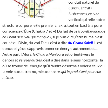
conduit naturel du
Canal Central
«
Sushumna
», ce Nadi
vertical qui relie notre
structure corporelle (le premier chakra, tout en bas) à la pure
conscience d’Être (Chakra 7 et +) Du fait de ce
trou éthérique
, de
ce «
bout de tuyau qui manque
», si je puis dire, l’être humain est
coupé du Divin, du vrai Dieu, c’est à dire
du
Grand Soleil
.
Il est
donc obligé de s’approvisionner en énergie autrement et…
Autre part ! Alors,
le Chakra Manipura
est orienté vers le
dehors et
vers les autres
, c’est à dire
dans le sens horizontal
, là
où se trouve de l’énergie qu’il faudra désormais voler à ceux qui
la vole aux autres ou, mieux encore,
qui la produisent pour eux-
mêmes
.