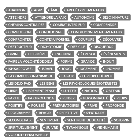
ABANDON
AGIR
ÂME
ARCHÉTYPES MENTAUX
ATTEINDRE
ATTEINDRE LA PAIX
AUTONOME
BESOIN NATURE
CHEMINS CONTRAIRES
COMBAT INTÉRIEUR
COMPRENDRE
COMPULSION
CONDITIONNE
CONDITIONNEMENTS MENTAUX
CONFRONTER
CONTENU FORMEL
COUPURE
DÉCOUVRE
DESTRUCTEUR
DICHOTOMIE
DIFFICILE
DISQUE DUR
DIVINE
ELLE-MÊME
ENGENDRE
ÊTRE SOI
ÉVÈNEMENTS
FAIRE LA VOLONTÉ DE DIEU
FORME
GRANDE
INDUIT
ISH SARROW EL
ISRAËL
JOUG
JUGEMENT
L’HOMME
LA COMPULSION ANIMIQUE
LA PAIX
LE PEUPLE HÉBREU
LES DEUX PAIX
LES GENS
LES PSYCHOLOGUES ÉSOTÉRISTES
LIBRE
LIBREMENT PENSÉ
LUTTER
NATION
OBTENIR
PARTIE
PAX PROFUNDA
PENSER
PERSONNALITÉ
PEURS
POSITIFS
POUSSÉ
PRÉPARATOIRES
PRIVE
PROFONDE
PROGRAMME
RÉAGIR
RÉPÉTITIVE
S'EXTRAIRE
SECONDE PAIX
SENTIMENT
SENTIMENT DE DUALITÉ
SOI DIVIN
SPIRITUELLEMENT
SUIVRE
TYRANNIQUE
VIE HUMAINE
VOLONTÉ PERSONNELLE