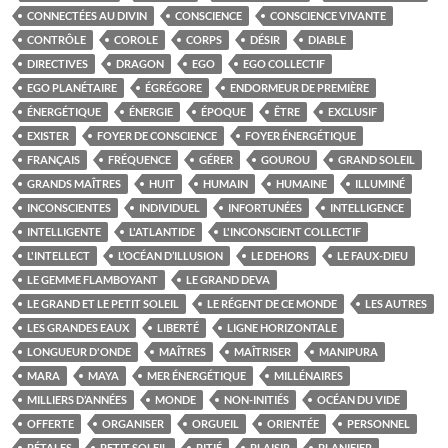
CONNECTÉES AU DIVIN
CONSCIENCE
CONSCIENCE VIVANTE
CONTRÔLE
COROLE
CORPS
DÉSIR
DIABLE
DIRECTIVES
DRAGON
EGO
EGO COLLECTIF
EGO PLANÉTAIRE
ÉGRÉGORE
ENDORMEUR DE PREMIÈRE
ÉNERGÉTIQUE
ÉNERGIE
ÉPOQUE
ÊTRE
EXCLUSIF
EXISTER
FOYER DE CONSCIENCE
FOYER ÉNERGÉTIQUE
FRANÇAIS
FRÉQUENCE
GÉRER
GOUROU
GRAND SOLEIL
GRANDS MAÎTRES
HUIT
HUMAIN
HUMAINE
ILLUMINÉ
INCONSCIENTES
INDIVIDUEL
INFORTUNÉES
INTELLIGENCE
INTELLIGENTE
L'ATLANTIDE
L'INCONSCIENT COLLECTIF
L'INTELLECT
L’OCÉAN D’ILLUSION
LE DEHORS
LE FAUX-DIEU
LE GEMME FLAMBOYANT
LE GRAND DEVA
LE GRAND ET LE PETIT SOLEIL
LE RÉGENT DE CE MONDE
LES AUTRES
LES GRANDES EAUX
LIBERTÉ
LIGNE HORIZONTALE
LONGUEUR D'ONDE
MAÎTRES
MAÎTRISER
MANIPURA
MARA
MAYA
MER ÉNERGÉTIQUE
MILLÉNAIRES
MILLIERS D’ANNÉES
MONDE
NON-INITIÉS
OCÉAN DU VIDE
OFFERTE
ORGANISER
ORGUEIL
ORIENTÉE
PERSONNEL
PÉTALES
PETIT SOLEIL
PITIÉ
PLAISIR
PLANIFIER