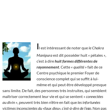
I
l est intéressant de noter que
le Chakra
Manipura
est dit posséder huit
«
pétales
»
,
c’est à dire
huit formes différentes de
rayonnement
. Cette
« qualité »
fait de ce
Centre psychique le premier Foyer de
conscience complet qui se suffit à lui-
même et qui peut être développé presque
sans limite. De fait, des personnes très instruites, qui semblent
maîtriser correctement leur vie et qui se sentent
« connectées
au divin »
, peuvent très bien n’être en fait que
les infortunées
victimes inconscientes du «faux dieu», c’est-à-dire de l’ego
. Non pas