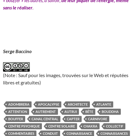
« bouffer » les autres, à savoir,
de leur piquer de l’énergie, même
sans le réaliser
.
Serge Baccino
(Note : Sauf pour les images, trouvées sur le Web et réputées
libres et gratuites)
ADOMBRERA
APOCALYPSE
ARCHITECTE
ATLANTE
ATTENTION
AUTREMENT
AUTRUI
BÊTE
BOUDDHA
BOUFFER
CANAL CENTRAL
CAPTER
CARNIVORE
CENTRE PSYCHIQUE
CENTRE SOLAIRE
CHAKRA
COLLECTIF
COMMENTAIRES
CONDUIT
CONNAISSANCE
CONNAISSANCES