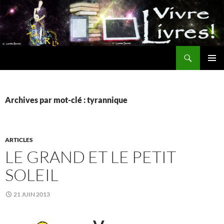
Aller
au
contenu
Recherche
MENU
PRINCI
Archives par mot-clé : tyrannique
ARTICLES
LE GRAND ET LE PETIT
SOLEIL
21 JUIN 2013