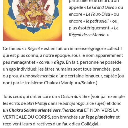
particulière de celui qu’on
appelle «
Le Grand Deva
» ou
encore «
Le Faux-Dieu
» ou
encore «
le petit soleil
» ou,
plus ésotériquement, «
Le
Régent de ce Monde
. »
Ce fameux «
Régent
» est en fait un immense égrégore collectif
qui est plus connu, à notre époque, sous le nom apparemment
peu menaçant et «
connu
»
d’ego
. En fait, personne ne possède
un ego individuel; les êtres humains sont tous branchés, peu
ou prou, à
une onde mentale
d’une certaine longueur, captée (ou
non) par le troisième Chakra (Manipura/Solaire.)
Tous ceux qui ont encore un «
Océan du vide
» (voir par exemple
les écrits de
Shri Mataji
dans le
Sahaja Yoga
, à ce sujet) et donc
un Chakra Solaire orienté vers l’horizontal
ET NON VERS LA
VERTICALE DU CORPS, son branchés sur
l’ego planétaire
et
reçoivent leurs directives d’un faux dieu Collégial.