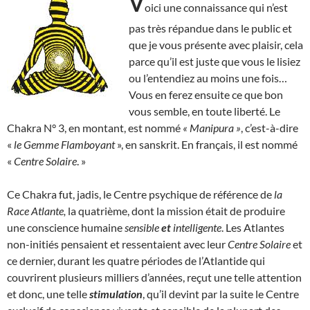
V
oici une connaissance qui n’est
pas très répandue dans le public et
que je vous présente avec plaisir, cela
parce qu’il est juste que vous le lisiez
ou l’entendiez au moins une fois…
Vous en ferez ensuite ce que bon
vous semble, en toute liberté. Le
Chakra N° 3, en montant, est nommé
« Manipura »
, c’est-à-dire
«
le Gemme Flamboyant
», en sanskrit. En français, il est nommé
«
Centre Solaire
. »
Ce Chakra fut, jadis, le Centre psychique de référence de
la
Race Atlante,
la quatrième, dont la mission était de produire
une conscience humaine
sensible
et
intelligente
. Les Atlantes
non-initiés pensaient et ressentaient avec leur
Centre Solaire
et
ce dernier, durant les quatre périodes de l’Atlantide qui
couvrirent plusieurs milliers d’années, reçut une telle attention
et donc, une telle
stimulation
, qu’il devint par la suite le Centre