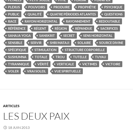
PLEXUS
POUVOIRS
PRODUIRE
PROPHÉTIE
PSYCHIQUE
PUBLIC
QUALITÉ
QUATRE PÉRIODES ATLANTES
QUESTIONS
RACE
RAYON HORIZONTAL
RAYONNEMENT
REDOUTABLE
RÉFÉRENCE
RÉGENT
RÉGION
RÉPANDUE
SACRIFICES
SAHAJA YOGA
SANSKRIT
SECRET
SENS HORIZONTAL
SENSIBLE
SERVIR
SHRI MATAJI
SOLAIRE
SOURCE DIVINE
SPÉCIFIQUE
STIMULATION
STRUCTURE CORPORELLE
SUSHUMNA
TOTALE
TROU
TUTELLE
TUYAU
TYRANNIQUE
VÉRITÉ
VERTICALE
VICTIMES
VICTOIRE
VOLER
VRAI SOLEIL
VUE SPIRITUELLE
ARTICLES
LES DEUX PAIX
18 JUIN 2013