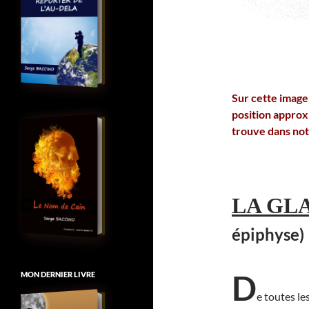
Sur cette image
position approx
trouve dans not
LA GL
épiphyse)
D
MON DERNIER LIVRE
e toutes le