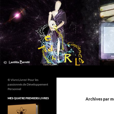
Aller
au
contenu
Recherche
© Vivre Livres! Pour les
passionnés de Développement
Personnel
MES QUATRE PREMIERS LIVRES
Archives par mo