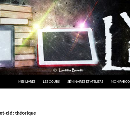
MES LIVRES
LES COURS
SÉMINAIRES ET ATELIERS
MON PARCO
t-clé : théorique