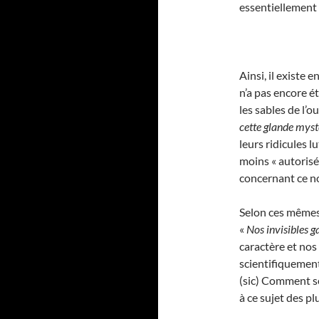
essentiellement 
Ainsi, il existe 
n’a pas encore 
les sables de l’o
cette glande myst
leurs ridicules 
moins « autorisé
concernant ce no
Selon ces mêmes
«
Nos invisibles g
caractère et nos
scientifiquement
(sic) Comment s
à ce sujet des pl