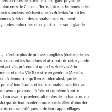
ctions secrètes de ce minuscule organe physique,
’union entre le Ciel et la Terre, entre les hommes et les
textes anciens précisent que
les Atlantes
furent les
ommes à détenir des connaissances vraiment
glandes endocrines et, en particulier, sur la glande
 il n’existe plus de preuves tangibles (écrites) de ces
s ceux dont les fonctions et attributs de cette glande
nt activés, prétendent que «
Les Archives de la
mmes et de La Vie Terrestre en général » (
Annales
ent à démontrer qu’il en est bien ainsi, que les
 poussé leur études et leurs connaissances bien au-
ous avons pu réussir à faire et ce, même à notre
 Leur avance proviendrait moins de la chance ou du
(sic) que de leur manière toute particulière d’aborder
erse de nos scientifiques et de leurs appareillages