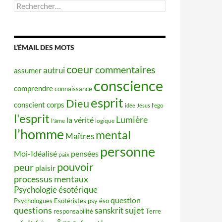
Rechercher :
L’ÉMAIL DES MOTS
coeur
commentaires
autrui
assumer
conscience
comprendre
connaissance
esprit
Dieu
conscient
corps
idée
Jésus
l'ego
l'esprit
Lumière
la vérité
l'âme
logique
l’homme
mental
Maîtres
personne
Moi-Idéalisé
pensées
paix
pouvoir
peur
plaisir
processus mentaux
Psychologie ésotérique
question
Psychologues Esotéristes
psy éso
questions
sujet
sanskrit
responsabilité
Terre