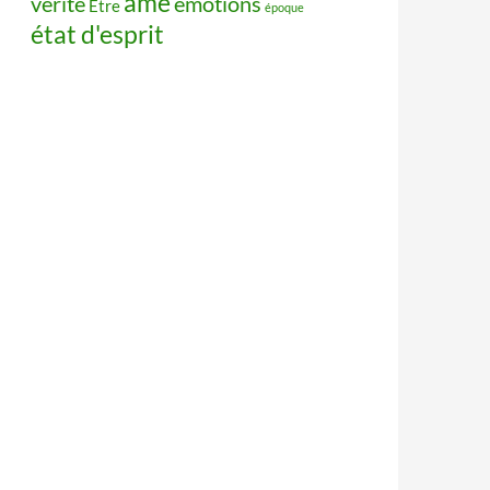
âme
vérité
émotions
Être
époque
état d'esprit