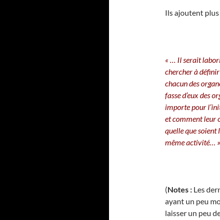
Ils ajoutent plus 
« … Il serait labo
chercher à définir
chacun des organes
fasse d’eux des o
importe pour l’init
et comment leur of
quelle que soient l
même activité… 
(
Notes :
Les dern
ayant un peu moi
laisser un peu d