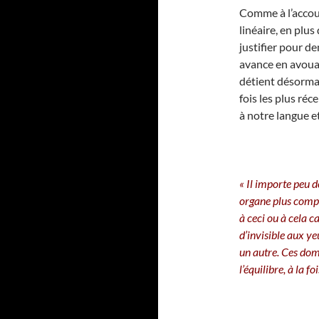
Comme à l’accout
linéaire, en plus
justifier pour d
avance en avouan
détient désormais
fois les plus réc
à notre langue e
« Il importe peu d
organe plus compl
à ceci ou à cela ca
d’invisible aux ye
un autre. Ces doma
l’équilibre, à la f