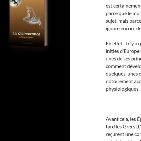
est certainement
parce que le mond
sujet, mais parc
ignore encore d
En effet, il n’y 
initiés d’Europe
unes de ses princ
comment dévelop
quelques-unes de
notoirement accr
physiologiques, 
Avant cela, les 
tard les Grecs (D
reçurent une con