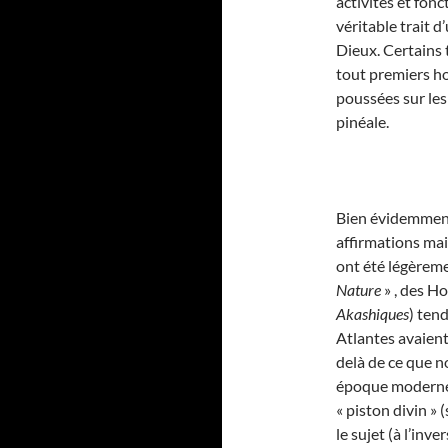
activités et fon
véritable trait d
Dieux. Certains 
tout premiers h
poussées sur les 
pinéale.
Bien évidemment,
affirmations mai
ont été légèreme
Nature
» , des Ho
Akashiques
) tend
Atlantes avaient
delà de ce que n
époque moderne.
« piston divin » 
le sujet (à l’inv