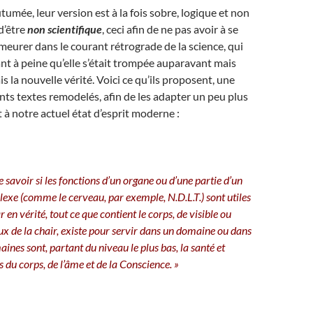
umée, leur version est à la fois sobre, logique et non
 d’être
non scientifique
, ceci afin de ne pas avoir à se
emeurer dans le courant rétrograde de la science, qui
t à peine qu’elle s’était trompée auparavant mais
 la nouvelle vérité. Voici ce qu’ils proposent, une
ents textes remodelés, afin de les adapter un peu plus
t à notre actuel état d’esprit moderne :
e savoir si les fonctions d’un organe ou d’une partie d’un
exe (comme le cerveau, par exemple, N.D.L.T.) sont utiles
r en vérité, tout ce que contient le corps, de visible ou
ux de la chair, existe pour servir dans un domaine ou dans
ines sont, partant du niveau le plus bas, la santé et
ois du corps, de l’âme et de la Conscience. »