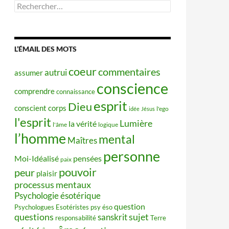
Rechercher :
L’ÉMAIL DES MOTS
coeur
commentaires
autrui
assumer
conscience
comprendre
connaissance
esprit
Dieu
conscient
corps
idée
Jésus
l'ego
l'esprit
Lumière
la vérité
l'âme
logique
l’homme
mental
Maîtres
personne
Moi-Idéalisé
pensées
paix
pouvoir
peur
plaisir
processus mentaux
Psychologie ésotérique
question
Psychologues Esotéristes
psy éso
questions
sujet
sanskrit
responsabilité
Terre