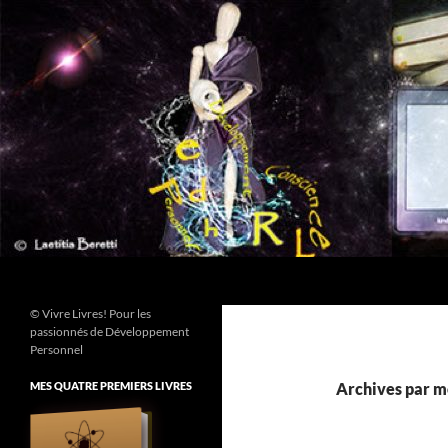
Aller
au
contenu
Recherche
© Vivre Livres! Pour les
passionnés de Développement
Personnel
MES QUATRE PREMIERS LIVRES
Archives par m