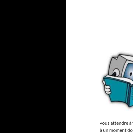
vous attendre à 
à un moment don