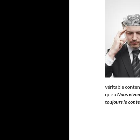
véritable contenu
que
«
Nous vivon
toujours le cont