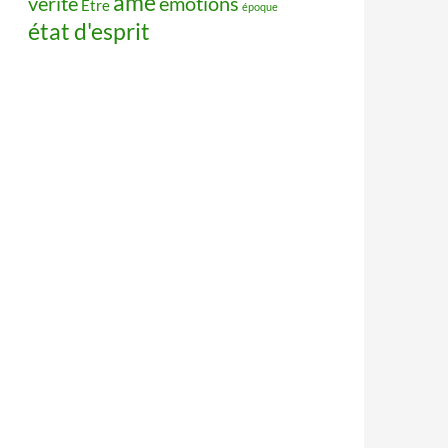
âme
vérité
émotions
Être
époque
état d'esprit