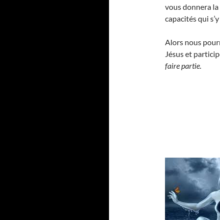
vous donnera la
capacités qui s’
Alors nous pourr
Jésus et partici
faire partie.