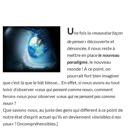
U
ne fois la
«mauvaise façon
de penser»
découverte et
dénoncée, il nous reste à
mettre en place
le nouveau
paradigme
, le nouveau
monde ! A ce point, on
pourrait fort bien imaginer
que c’est là que le bât blesse… En effet, si nous avons eu tout
loisir d’observer «
ceux qui pensent comme nous
», comment
ferons-nous pour observer «
ceux qui ne pensent pas comme
nous
» ?
Que savons-nous, au juste des gens qui diffèrent à ce point de
notre état d’esprit actuel qu’ils en deviennent «
invisibles à nos
yeux
» ? (incompréhensibles.)