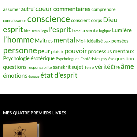
coeur
commentaires
autrui
assumer
comprendre
conscience
Dieu
conscient
corps
connaissance
esprit
l'esprit
Lumière
la vérité
idée
Jésus
l'ego
l'âme
logique
l’homme
mental
Maîtres
Moi-Idéalisé
pensées
paix
personne
pouvoir
peur
processus mentaux
plaisir
Psychologie ésotérique
question
Psychologues Esotéristes
psy éso
âme
vérité
questions
sujet
sanskrit
Être
responsabilité
Terre
état d'esprit
émotions
époque
MES QUATRE PREMIERS LIVRES