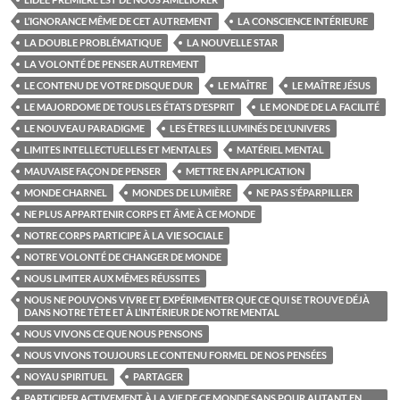
L’IGNORANCE MÊME DE CET AUTREMENT
LA CONSCIENCE INTÉRIEURE
LA DOUBLE PROBLÉMATIQUE
LA NOUVELLE STAR
LA VOLONTÉ DE PENSER AUTREMENT
LE CONTENU DE VOTRE DISQUE DUR
LE MAÎTRE
LE MAÎTRE JÉSUS
LE MAJORDOME DE TOUS LES ÉTATS D’ESPRIT
LE MONDE DE LA FACILITÉ
LE NOUVEAU PARADIGME
LES ÊTRES ILLUMINÉS DE L’UNIVERS
LIMITES INTELLECTUELLES ET MENTALES
MATÉRIEL MENTAL
MAUVAISE FAÇON DE PENSER
METTRE EN APPLICATION
MONDE CHARNEL
MONDES DE LUMIÈRE
NE PAS S’ÉPARPILLER
NE PLUS APPARTENIR CORPS ET ÂME À CE MONDE
NOTRE CORPS PARTICIPE À LA VIE SOCIALE
NOTRE VOLONTÉ DE CHANGER DE MONDE
NOUS LIMITER AUX MÊMES RÉUSSITES
NOUS NE POUVONS VIVRE ET EXPÉRIMENTER QUE CE QUI SE TROUVE DÉJÀ
DANS NOTRE TÊTE ET À L’INTÉRIEUR DE NOTRE MENTAL
NOUS VIVONS CE QUE NOUS PENSONS
NOUS VIVONS TOUJOURS LE CONTENU FORMEL DE NOS PENSÉES
NOYAU SPIRITUEL
PARTAGER
PARTICIPER ACTIVEMENT À LA VIE DE CE MONDE SANS POUR AUTANT EN