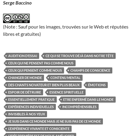
Serge Baccino
(Note : Sauf pour les images, trouvées sur le Web et réputées
libres et gratuites)
AUDITION D’ESSAI
CE QUI SE TROUVE DÉJÀ DANS NOTRE TÊTE
CEUX QUI NE PENSENT PAS COMME NOUS
CEUX QUI PENSENT COMME NOUS
CHAMPS DE CONSCIENCE
CHANGER DE MONDE
CONTENU MENTAL
DES CHANTS NOVATEUR ET BIEN PLUS BEAUX
ÉMOTIONS
ESPOIR DE DÉTRUIRE
ESSENCE SPIRITUELLE
ESSENTIELLEMENT PRATIQUE
ETRE ENFERMÉ DANS LE MONDE
EXPÉRIENCES INDIVIDUELLES
INCOMPRÉHENSIBLES
INVISIBLES À NOS YEUX
JE SUIS DANS CE MONDE MAIS JE NE SUIS PAS DE CE MONDE
L’EXPÉRIENCE VIVANTE ET CONSCIENTE
L’IDÉE PREMIÈRE EST DE NOUS AMÉLIORER