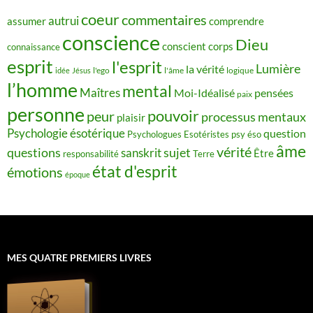
coeur
commentaires
autrui
assumer
comprendre
conscience
Dieu
conscient
corps
connaissance
esprit
l'esprit
Lumière
la vérité
idée
Jésus
l'ego
l'âme
logique
l’homme
mental
Maîtres
Moi-Idéalisé
pensées
paix
personne
pouvoir
peur
processus mentaux
plaisir
Psychologie ésotérique
question
Psychologues Esotéristes
psy éso
âme
vérité
questions
sujet
sanskrit
Être
responsabilité
Terre
état d'esprit
émotions
époque
MES QUATRE PREMIERS LIVRES