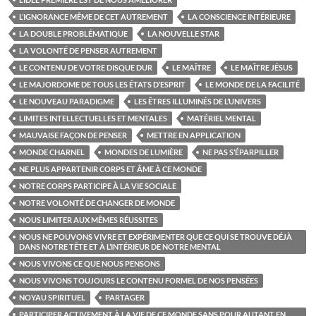
L’IGNORANCE MÊME DE CET AUTREMENT
LA CONSCIENCE INTÉRIEURE
LA DOUBLE PROBLÉMATIQUE
LA NOUVELLE STAR
LA VOLONTÉ DE PENSER AUTREMENT
LE CONTENU DE VOTRE DISQUE DUR
LE MAÎTRE
LE MAÎTRE JÉSUS
LE MAJORDOME DE TOUS LES ÉTATS D’ESPRIT
LE MONDE DE LA FACILITÉ
LE NOUVEAU PARADIGME
LES ÊTRES ILLUMINÉS DE L’UNIVERS
LIMITES INTELLECTUELLES ET MENTALES
MATÉRIEL MENTAL
MAUVAISE FAÇON DE PENSER
METTRE EN APPLICATION
MONDE CHARNEL
MONDES DE LUMIÈRE
NE PAS S’ÉPARPILLER
NE PLUS APPARTENIR CORPS ET ÂME À CE MONDE
NOTRE CORPS PARTICIPE À LA VIE SOCIALE
NOTRE VOLONTÉ DE CHANGER DE MONDE
NOUS LIMITER AUX MÊMES RÉUSSITES
NOUS NE POUVONS VIVRE ET EXPÉRIMENTER QUE CE QUI SE TROUVE DÉJÀ
DANS NOTRE TÊTE ET À L’INTÉRIEUR DE NOTRE MENTAL
NOUS VIVONS CE QUE NOUS PENSONS
NOUS VIVONS TOUJOURS LE CONTENU FORMEL DE NOS PENSÉES
NOYAU SPIRITUEL
PARTAGER
PARTICIPER ACTIVEMENT À LA VIE DE CE MONDE SANS POUR AUTANT EN