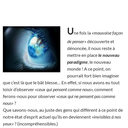
U
ne fois la
«mauvaise façon
de penser»
découverte et
dénoncée, il nous reste à
mettre en place
le nouveau
paradigme
, le nouveau
monde ! A ce point, on
pourrait fort bien imaginer
que c’est là que le bât blesse… En effet, si nous avons eu tout
loisir d’observer «
ceux qui pensent comme nous
», comment
ferons-nous pour observer «
ceux qui ne pensent pas comme
nous
» ?
Que savons-nous, au juste des gens qui diffèrent à ce point de
notre état d’esprit actuel qu’ils en deviennent «
invisibles à nos
yeux
» ? (incompréhensibles.)