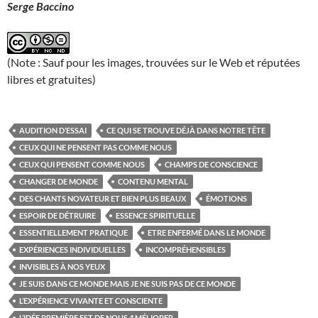
Serge Baccino
(Note : Sauf pour les images, trouvées sur le Web et réputées
libres et gratuites)
AUDITION D’ESSAI
CE QUI SE TROUVE DÉJÀ DANS NOTRE TÊTE
CEUX QUI NE PENSENT PAS COMME NOUS
CEUX QUI PENSENT COMME NOUS
CHAMPS DE CONSCIENCE
CHANGER DE MONDE
CONTENU MENTAL
DES CHANTS NOVATEUR ET BIEN PLUS BEAUX
ÉMOTIONS
ESPOIR DE DÉTRUIRE
ESSENCE SPIRITUELLE
ESSENTIELLEMENT PRATIQUE
ETRE ENFERMÉ DANS LE MONDE
EXPÉRIENCES INDIVIDUELLES
INCOMPRÉHENSIBLES
INVISIBLES À NOS YEUX
JE SUIS DANS CE MONDE MAIS JE NE SUIS PAS DE CE MONDE
L’EXPÉRIENCE VIVANTE ET CONSCIENTE
L’IDÉE PREMIÈRE EST DE NOUS AMÉLIORER