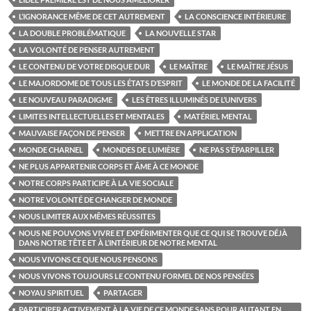
L’IGNORANCE MÊME DE CET AUTREMENT
LA CONSCIENCE INTÉRIEURE
LA DOUBLE PROBLÉMATIQUE
LA NOUVELLE STAR
LA VOLONTÉ DE PENSER AUTREMENT
LE CONTENU DE VOTRE DISQUE DUR
LE MAÎTRE
LE MAÎTRE JÉSUS
LE MAJORDOME DE TOUS LES ÉTATS D’ESPRIT
LE MONDE DE LA FACILITÉ
LE NOUVEAU PARADIGME
LES ÊTRES ILLUMINÉS DE L’UNIVERS
LIMITES INTELLECTUELLES ET MENTALES
MATÉRIEL MENTAL
MAUVAISE FAÇON DE PENSER
METTRE EN APPLICATION
MONDE CHARNEL
MONDES DE LUMIÈRE
NE PAS S’ÉPARPILLER
NE PLUS APPARTENIR CORPS ET ÂME À CE MONDE
NOTRE CORPS PARTICIPE À LA VIE SOCIALE
NOTRE VOLONTÉ DE CHANGER DE MONDE
NOUS LIMITER AUX MÊMES RÉUSSITES
NOUS NE POUVONS VIVRE ET EXPÉRIMENTER QUE CE QUI SE TROUVE DÉJÀ
DANS NOTRE TÊTE ET À L’INTÉRIEUR DE NOTRE MENTAL
NOUS VIVONS CE QUE NOUS PENSONS
NOUS VIVONS TOUJOURS LE CONTENU FORMEL DE NOS PENSÉES
NOYAU SPIRITUEL
PARTAGER
PARTICIPER ACTIVEMENT À LA VIE DE CE MONDE SANS POUR AUTANT EN