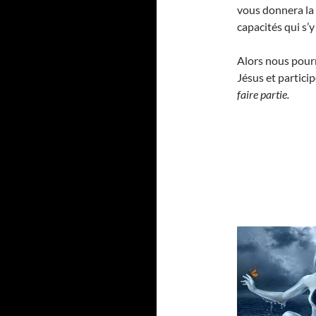
vous donnera la
capacités qui s’
Alors nous pourr
Jésus et partici
faire partie.