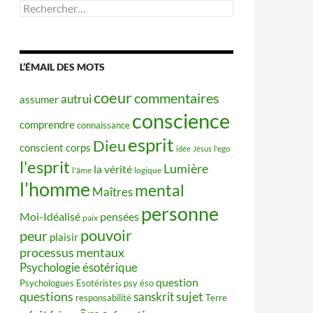
Rechercher :
L’ÉMAIL DES MOTS
coeur
commentaires
autrui
assumer
conscience
comprendre
connaissance
esprit
Dieu
conscient
corps
idée
Jésus
l'ego
l'esprit
Lumière
la vérité
l'âme
logique
l’homme
mental
Maîtres
personne
Moi-Idéalisé
pensées
paix
pouvoir
peur
plaisir
processus mentaux
Psychologie ésotérique
question
Psychologues Esotéristes
psy éso
questions
sujet
sanskrit
responsabilité
Terre