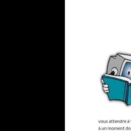
vous attendre à 
à un moment don