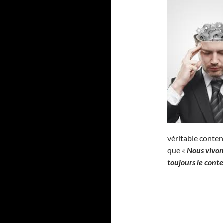
véritable contenu
que
«
Nous vivon
toujours le cont