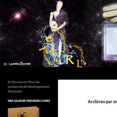
Aller
au
contenu
Recherche
© Vivre Livres! Pour les
passionnés de Développement
Personnel
MES QUATRE PREMIERS LIVRES
Archives par mo