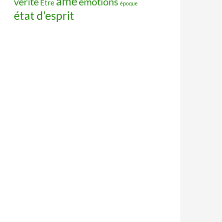
âme
vérité
émotions
Être
époque
état d'esprit