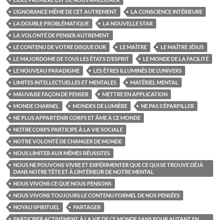
L’IGNORANCE MÊME DE CET AUTREMENT
LA CONSCIENCE INTÉRIEURE
LA DOUBLE PROBLÉMATIQUE
LA NOUVELLE STAR
LA VOLONTÉ DE PENSER AUTREMENT
LE CONTENU DE VOTRE DISQUE DUR
LE MAÎTRE
LE MAÎTRE JÉSUS
LE MAJORDOME DE TOUS LES ÉTATS D’ESPRIT
LE MONDE DE LA FACILITÉ
LE NOUVEAU PARADIGME
LES ÊTRES ILLUMINÉS DE L’UNIVERS
LIMITES INTELLECTUELLES ET MENTALES
MATÉRIEL MENTAL
MAUVAISE FAÇON DE PENSER
METTRE EN APPLICATION
MONDE CHARNEL
MONDES DE LUMIÈRE
NE PAS S’ÉPARPILLER
NE PLUS APPARTENIR CORPS ET ÂME À CE MONDE
NOTRE CORPS PARTICIPE À LA VIE SOCIALE
NOTRE VOLONTÉ DE CHANGER DE MONDE
NOUS LIMITER AUX MÊMES RÉUSSITES
NOUS NE POUVONS VIVRE ET EXPÉRIMENTER QUE CE QUI SE TROUVE DÉJÀ
DANS NOTRE TÊTE ET À L’INTÉRIEUR DE NOTRE MENTAL
NOUS VIVONS CE QUE NOUS PENSONS
NOUS VIVONS TOUJOURS LE CONTENU FORMEL DE NOS PENSÉES
NOYAU SPIRITUEL
PARTAGER
PARTICIPER ACTIVEMENT À LA VIE DE CE MONDE SANS POUR AUTANT EN