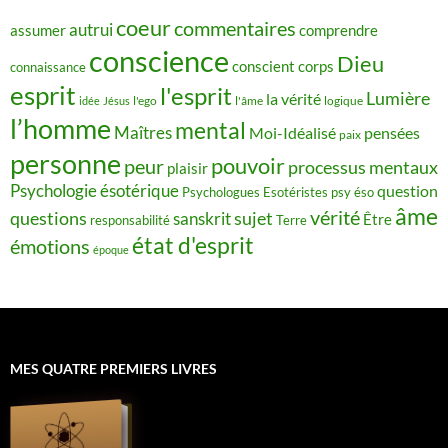
coeur
commentaires
autrui
assumer
comprendre
conscience
Dieu
conscient
corps
connaissance
esprit
l'esprit
Lumière
la vérité
idée
Jésus
l'ego
l'âme
logique
l’homme
mental
Maîtres
Moi-Idéalisé
pensées
paix
personne
pouvoir
peur
processus mentaux
plaisir
Psychologie ésotérique
question
Psychologues Esotéristes
psy éso
âme
vérité
questions
sujet
sanskrit
Être
responsabilité
Terre
état d'esprit
émotions
époque
MES QUATRE PREMIERS LIVRES