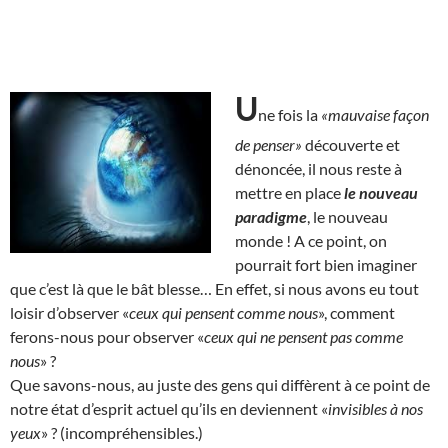
U
ne fois la
«mauvaise façon
de penser»
découverte et
dénoncée, il nous reste à
mettre en place
le nouveau
paradigme
, le nouveau
monde ! A ce point, on
pourrait fort bien imaginer
que c’est là que le bât blesse… En effet, si nous avons eu tout
loisir d’observer «
ceux qui pensent comme nous
», comment
ferons-nous pour observer «
ceux qui ne pensent pas comme
nous
» ?
Que savons-nous, au juste des gens qui diffèrent à ce point de
notre état d’esprit actuel qu’ils en deviennent «
invisibles à nos
yeux
» ? (incompréhensibles.)