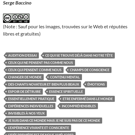
Serge Baccino
(Note : Sauf pour les images, trouvées sur le Web et réputées
libres et gratuites)
AUDITION D’ESSAI
CE QUI SE TROUVE DÉJÀ DANS NOTRE TÊTE
CEUX QUI NE PENSENT PAS COMME NOUS
CEUX QUI PENSENT COMME NOUS
CHAMPS DE CONSCIENCE
CHANGER DE MONDE
CONTENU MENTAL
DES CHANTS NOVATEUR ET BIEN PLUS BEAUX
ÉMOTIONS
ESPOIR DE DÉTRUIRE
ESSENCE SPIRITUELLE
ESSENTIELLEMENT PRATIQUE
ETRE ENFERMÉ DANS LE MONDE
EXPÉRIENCES INDIVIDUELLES
INCOMPRÉHENSIBLES
INVISIBLES À NOS YEUX
JE SUIS DANS CE MONDE MAIS JE NE SUIS PAS DE CE MONDE
L’EXPÉRIENCE VIVANTE ET CONSCIENTE
L’IDÉE PREMIÈRE EST DE NOUS AMÉLIORER