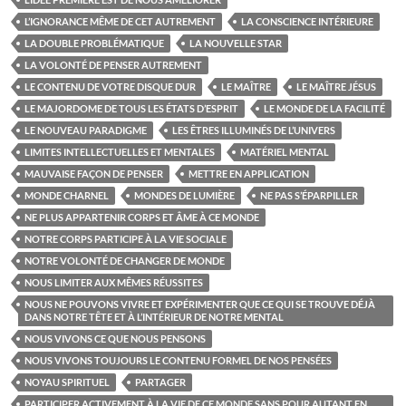
L’IGNORANCE MÊME DE CET AUTREMENT
LA CONSCIENCE INTÉRIEURE
LA DOUBLE PROBLÉMATIQUE
LA NOUVELLE STAR
LA VOLONTÉ DE PENSER AUTREMENT
LE CONTENU DE VOTRE DISQUE DUR
LE MAÎTRE
LE MAÎTRE JÉSUS
LE MAJORDOME DE TOUS LES ÉTATS D’ESPRIT
LE MONDE DE LA FACILITÉ
LE NOUVEAU PARADIGME
LES ÊTRES ILLUMINÉS DE L’UNIVERS
LIMITES INTELLECTUELLES ET MENTALES
MATÉRIEL MENTAL
MAUVAISE FAÇON DE PENSER
METTRE EN APPLICATION
MONDE CHARNEL
MONDES DE LUMIÈRE
NE PAS S’ÉPARPILLER
NE PLUS APPARTENIR CORPS ET ÂME À CE MONDE
NOTRE CORPS PARTICIPE À LA VIE SOCIALE
NOTRE VOLONTÉ DE CHANGER DE MONDE
NOUS LIMITER AUX MÊMES RÉUSSITES
NOUS NE POUVONS VIVRE ET EXPÉRIMENTER QUE CE QUI SE TROUVE DÉJÀ
DANS NOTRE TÊTE ET À L’INTÉRIEUR DE NOTRE MENTAL
NOUS VIVONS CE QUE NOUS PENSONS
NOUS VIVONS TOUJOURS LE CONTENU FORMEL DE NOS PENSÉES
NOYAU SPIRITUEL
PARTAGER
PARTICIPER ACTIVEMENT À LA VIE DE CE MONDE SANS POUR AUTANT EN