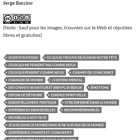
Serge Baccino
(Note : Sauf pour les images, trouvées sur le Web et réputées
libres et gratuites)
AUDITION D’ESSAI
CE QUI SE TROUVE DÉJÀ DANS NOTRE TÊTE
CEUX QUI NE PENSENT PAS COMME NOUS
CEUX QUI PENSENT COMME NOUS
CHAMPS DE CONSCIENCE
CHANGER DE MONDE
CONTENU MENTAL
DES CHANTS NOVATEUR ET BIEN PLUS BEAUX
ÉMOTIONS
ESPOIR DE DÉTRUIRE
ESSENCE SPIRITUELLE
ESSENTIELLEMENT PRATIQUE
ETRE ENFERMÉ DANS LE MONDE
EXPÉRIENCES INDIVIDUELLES
INCOMPRÉHENSIBLES
INVISIBLES À NOS YEUX
JE SUIS DANS CE MONDE MAIS JE NE SUIS PAS DE CE MONDE
L’EXPÉRIENCE VIVANTE ET CONSCIENTE
L’IDÉE PREMIÈRE EST DE NOUS AMÉLIORER