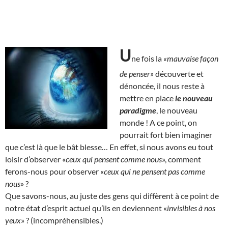
U
ne fois la
«mauvaise façon
de penser»
découverte et
dénoncée, il nous reste à
mettre en place
le nouveau
paradigme
, le nouveau
monde ! A ce point, on
pourrait fort bien imaginer
que c’est là que le bât blesse… En effet, si nous avons eu tout
loisir d’observer «
ceux qui pensent comme nous
», comment
ferons-nous pour observer «
ceux qui ne pensent pas comme
nous
» ?
Que savons-nous, au juste des gens qui diffèrent à ce point de
notre état d’esprit actuel qu’ils en deviennent «
invisibles à nos
yeux
» ? (incompréhensibles.)