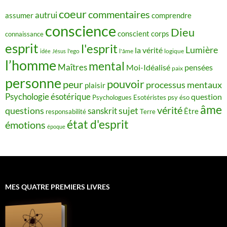
coeur
commentaires
autrui
assumer
comprendre
conscience
Dieu
conscient
corps
connaissance
esprit
l'esprit
Lumière
la vérité
idée
Jésus
l'ego
l'âme
logique
l’homme
mental
Maîtres
Moi-Idéalisé
pensées
paix
personne
pouvoir
peur
processus mentaux
plaisir
Psychologie ésotérique
question
Psychologues Esotéristes
psy éso
âme
vérité
questions
sujet
sanskrit
Être
responsabilité
Terre
état d'esprit
émotions
époque
MES QUATRE PREMIERS LIVRES