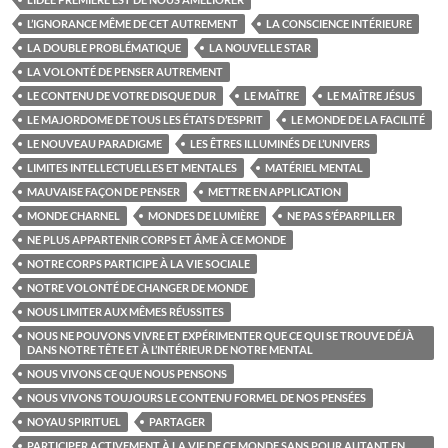
L’IGNORANCE MÊME DE CET AUTREMENT
LA CONSCIENCE INTÉRIEURE
LA DOUBLE PROBLÉMATIQUE
LA NOUVELLE STAR
LA VOLONTÉ DE PENSER AUTREMENT
LE CONTENU DE VOTRE DISQUE DUR
LE MAÎTRE
LE MAÎTRE JÉSUS
LE MAJORDOME DE TOUS LES ÉTATS D’ESPRIT
LE MONDE DE LA FACILITÉ
LE NOUVEAU PARADIGME
LES ÊTRES ILLUMINÉS DE L’UNIVERS
LIMITES INTELLECTUELLES ET MENTALES
MATÉRIEL MENTAL
MAUVAISE FAÇON DE PENSER
METTRE EN APPLICATION
MONDE CHARNEL
MONDES DE LUMIÈRE
NE PAS S’ÉPARPILLER
NE PLUS APPARTENIR CORPS ET ÂME À CE MONDE
NOTRE CORPS PARTICIPE À LA VIE SOCIALE
NOTRE VOLONTÉ DE CHANGER DE MONDE
NOUS LIMITER AUX MÊMES RÉUSSITES
NOUS NE POUVONS VIVRE ET EXPÉRIMENTER QUE CE QUI SE TROUVE DÉJÀ
DANS NOTRE TÊTE ET À L’INTÉRIEUR DE NOTRE MENTAL
NOUS VIVONS CE QUE NOUS PENSONS
NOUS VIVONS TOUJOURS LE CONTENU FORMEL DE NOS PENSÉES
NOYAU SPIRITUEL
PARTAGER
PARTICIPER ACTIVEMENT À LA VIE DE CE MONDE SANS POUR AUTANT EN