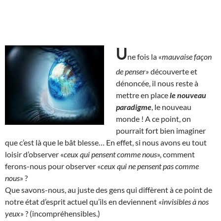
U
ne fois la
«mauvaise façon
de penser»
découverte et
dénoncée, il nous reste à
mettre en place
le nouveau
paradigme
, le nouveau
monde ! A ce point, on
pourrait fort bien imaginer
que c’est là que le bât blesse… En effet, si nous avons eu tout
loisir d’observer «
ceux qui pensent comme nous
», comment
ferons-nous pour observer «
ceux qui ne pensent pas comme
nous
» ?
Que savons-nous, au juste des gens qui diffèrent à ce point de
notre état d’esprit actuel qu’ils en deviennent «
invisibles à nos
yeux
» ? (incompréhensibles.)