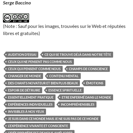
Serge Baccino
(Note : Sauf pour les images, trouvées sur le Web et réputées
libres et gratuites)
AUDITION D’ESSAI
CE QUI SE TROUVE DÉJÀ DANS NOTRE TÊTE
CEUX QUI NE PENSENT PAS COMME NOUS
CEUX QUI PENSENT COMME NOUS
CHAMPS DE CONSCIENCE
CHANGER DE MONDE
CONTENU MENTAL
DES CHANTS NOVATEUR ET BIEN PLUS BEAUX
ÉMOTIONS
ESPOIR DE DÉTRUIRE
ESSENCE SPIRITUELLE
ESSENTIELLEMENT PRATIQUE
ETRE ENFERMÉ DANS LE MONDE
EXPÉRIENCES INDIVIDUELLES
INCOMPRÉHENSIBLES
INVISIBLES À NOS YEUX
JE SUIS DANS CE MONDE MAIS JE NE SUIS PAS DE CE MONDE
L’EXPÉRIENCE VIVANTE ET CONSCIENTE
L’IDÉE PREMIÈRE EST DE NOUS AMÉLIORER