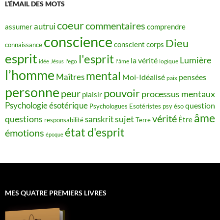
L’ÉMAIL DES MOTS
coeur
commentaires
autrui
assumer
comprendre
conscience
Dieu
conscient
corps
connaissance
esprit
l'esprit
Lumière
la vérité
idée
Jésus
l'ego
l'âme
logique
l’homme
mental
Maîtres
Moi-Idéalisé
pensées
paix
personne
pouvoir
peur
processus mentaux
plaisir
Psychologie ésotérique
question
Psychologues Esotéristes
psy éso
âme
vérité
questions
sujet
sanskrit
Être
responsabilité
Terre
état d'esprit
émotions
époque
MES QUATRE PREMIERS LIVRES