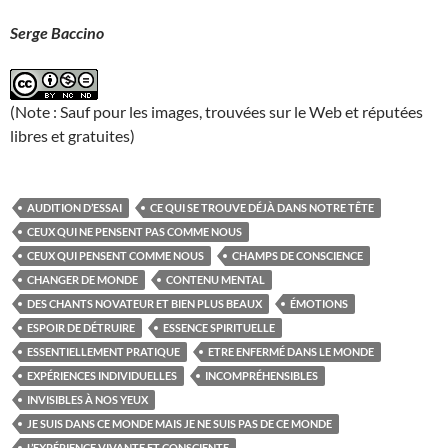
Serge Baccino
(Note : Sauf pour les images, trouvées sur le Web et réputées
libres et gratuites)
AUDITION D’ESSAI
CE QUI SE TROUVE DÉJÀ DANS NOTRE TÊTE
CEUX QUI NE PENSENT PAS COMME NOUS
CEUX QUI PENSENT COMME NOUS
CHAMPS DE CONSCIENCE
CHANGER DE MONDE
CONTENU MENTAL
DES CHANTS NOVATEUR ET BIEN PLUS BEAUX
ÉMOTIONS
ESPOIR DE DÉTRUIRE
ESSENCE SPIRITUELLE
ESSENTIELLEMENT PRATIQUE
ETRE ENFERMÉ DANS LE MONDE
EXPÉRIENCES INDIVIDUELLES
INCOMPRÉHENSIBLES
INVISIBLES À NOS YEUX
JE SUIS DANS CE MONDE MAIS JE NE SUIS PAS DE CE MONDE
L’EXPÉRIENCE VIVANTE ET CONSCIENTE