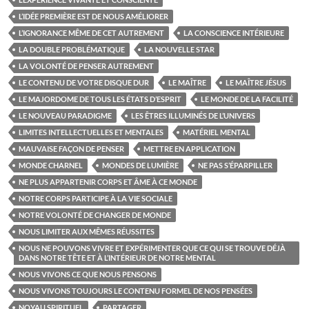
L’IDÉE PREMIÈRE EST DE NOUS AMÉLIORER
L’IGNORANCE MÊME DE CET AUTREMENT
LA CONSCIENCE INTÉRIEURE
LA DOUBLE PROBLÉMATIQUE
LA NOUVELLE STAR
LA VOLONTÉ DE PENSER AUTREMENT
LE CONTENU DE VOTRE DISQUE DUR
LE MAÎTRE
LE MAÎTRE JÉSUS
LE MAJORDOME DE TOUS LES ÉTATS D’ESPRIT
LE MONDE DE LA FACILITÉ
LE NOUVEAU PARADIGME
LES ÊTRES ILLUMINÉS DE L’UNIVERS
LIMITES INTELLECTUELLES ET MENTALES
MATÉRIEL MENTAL
MAUVAISE FAÇON DE PENSER
METTRE EN APPLICATION
MONDE CHARNEL
MONDES DE LUMIÈRE
NE PAS S’ÉPARPILLER
NE PLUS APPARTENIR CORPS ET ÂME À CE MONDE
NOTRE CORPS PARTICIPE À LA VIE SOCIALE
NOTRE VOLONTÉ DE CHANGER DE MONDE
NOUS LIMITER AUX MÊMES RÉUSSITES
NOUS NE POUVONS VIVRE ET EXPÉRIMENTER QUE CE QUI SE TROUVE DÉJÀ
DANS NOTRE TÊTE ET À L’INTÉRIEUR DE NOTRE MENTAL
NOUS VIVONS CE QUE NOUS PENSONS
NOUS VIVONS TOUJOURS LE CONTENU FORMEL DE NOS PENSÉES
NOYAU SPIRITUEL
PARTAGER