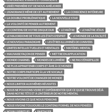
L’IDÉE PREMIÈRE EST DE NOUS AMÉLIORER
L’IGNORANCE MÊME DE CET AUTREMENT
LA CONSCIENCE INTÉRIEURE
LA DOUBLE PROBLÉMATIQUE
LA NOUVELLE STAR
LA VOLONTÉ DE PENSER AUTREMENT
LE CONTENU DE VOTRE DISQUE DUR
LE MAÎTRE
LE MAÎTRE JÉSUS
LE MAJORDOME DE TOUS LES ÉTATS D’ESPRIT
LE MONDE DE LA FACILITÉ
LE NOUVEAU PARADIGME
LES ÊTRES ILLUMINÉS DE L’UNIVERS
LIMITES INTELLECTUELLES ET MENTALES
MATÉRIEL MENTAL
MAUVAISE FAÇON DE PENSER
METTRE EN APPLICATION
MONDE CHARNEL
MONDES DE LUMIÈRE
NE PAS S’ÉPARPILLER
NE PLUS APPARTENIR CORPS ET ÂME À CE MONDE
NOTRE CORPS PARTICIPE À LA VIE SOCIALE
NOTRE VOLONTÉ DE CHANGER DE MONDE
NOUS LIMITER AUX MÊMES RÉUSSITES
NOUS NE POUVONS VIVRE ET EXPÉRIMENTER QUE CE QUI SE TROUVE DÉJÀ
DANS NOTRE TÊTE ET À L’INTÉRIEUR DE NOTRE MENTAL
NOUS VIVONS CE QUE NOUS PENSONS
NOUS VIVONS TOUJOURS LE CONTENU FORMEL DE NOS PENSÉES
NOYAU SPIRITUEL
PARTAGER