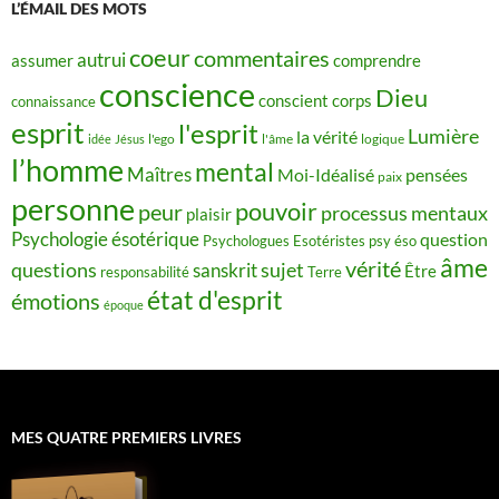
L’ÉMAIL DES MOTS
coeur
commentaires
autrui
assumer
comprendre
conscience
Dieu
conscient
corps
connaissance
esprit
l'esprit
Lumière
la vérité
idée
Jésus
l'ego
l'âme
logique
l’homme
mental
Maîtres
Moi-Idéalisé
pensées
paix
personne
pouvoir
peur
processus mentaux
plaisir
Psychologie ésotérique
question
Psychologues Esotéristes
psy éso
âme
vérité
questions
sujet
sanskrit
Être
responsabilité
Terre
état d'esprit
émotions
époque
MES QUATRE PREMIERS LIVRES