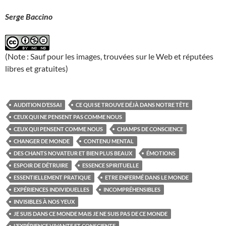
Serge Baccino
(Note : Sauf pour les images, trouvées sur le Web et réputées
libres et gratuites)
AUDITION D’ESSAI
CE QUI SE TROUVE DÉJÀ DANS NOTRE TÊTE
CEUX QUI NE PENSENT PAS COMME NOUS
CEUX QUI PENSENT COMME NOUS
CHAMPS DE CONSCIENCE
CHANGER DE MONDE
CONTENU MENTAL
DES CHANTS NOVATEUR ET BIEN PLUS BEAUX
ÉMOTIONS
ESPOIR DE DÉTRUIRE
ESSENCE SPIRITUELLE
ESSENTIELLEMENT PRATIQUE
ETRE ENFERMÉ DANS LE MONDE
EXPÉRIENCES INDIVIDUELLES
INCOMPRÉHENSIBLES
INVISIBLES À NOS YEUX
JE SUIS DANS CE MONDE MAIS JE NE SUIS PAS DE CE MONDE
L’EXPÉRIENCE VIVANTE ET CONSCIENTE