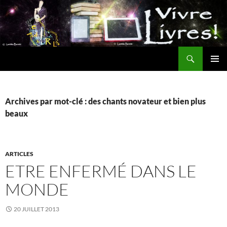
Aller
au
contenu
Recherche
MENU
PRINCI
Archives par mot-clé : des chants novateur et bien plus
beaux
ARTICLES
ETRE ENFERMÉ DANS LE
MONDE
20 JUILLET 2013