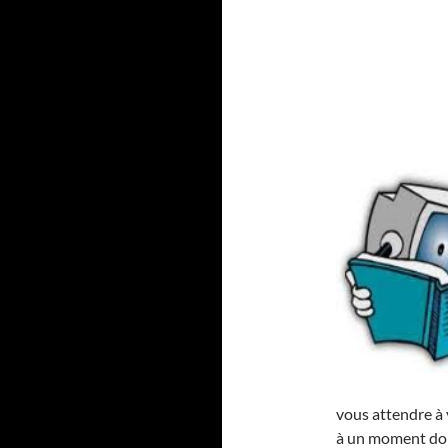
vous attendre à 
à un moment don