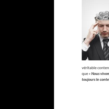
véritable contenu
que
«
Nous vivon
toujours le cont