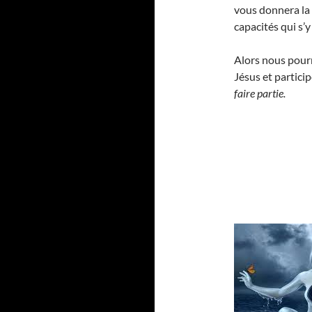
vous donnera la
capacités qui s’
Alors nous pourr
Jésus et partici
faire partie.