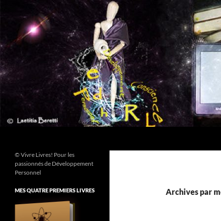
Aller
au
contenu
Recherche
© Vivre Livres! Pour les
passionnés de Développement
Personnel
MES QUATRE PREMIERS LIVRES
Archives par m