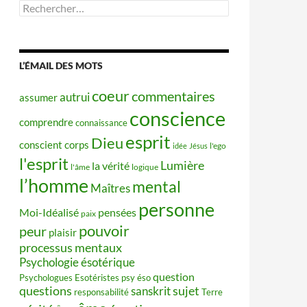
Rechercher :
L’ÉMAIL DES MOTS
coeur
commentaires
autrui
assumer
conscience
comprendre
connaissance
esprit
Dieu
conscient
corps
idée
Jésus
l'ego
l'esprit
Lumière
la vérité
l'âme
logique
l’homme
mental
Maîtres
personne
Moi-Idéalisé
pensées
paix
pouvoir
peur
plaisir
processus mentaux
Psychologie ésotérique
question
Psychologues Esotéristes
psy éso
questions
sujet
sanskrit
responsabilité
Terre