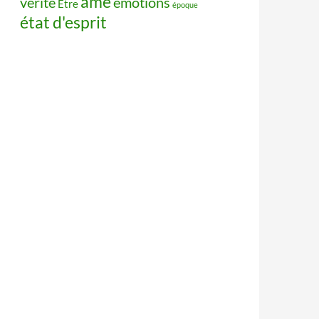
âme
vérité
émotions
Être
époque
état d'esprit