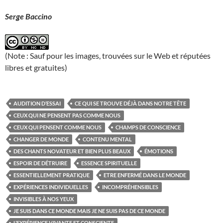
Serge Baccino
(Note : Sauf pour les images, trouvées sur le Web et réputées
libres et gratuites)
AUDITION D’ESSAI
CE QUI SE TROUVE DÉJÀ DANS NOTRE TÊTE
CEUX QUI NE PENSENT PAS COMME NOUS
CEUX QUI PENSENT COMME NOUS
CHAMPS DE CONSCIENCE
CHANGER DE MONDE
CONTENU MENTAL
DES CHANTS NOVATEUR ET BIEN PLUS BEAUX
ÉMOTIONS
ESPOIR DE DÉTRUIRE
ESSENCE SPIRITUELLE
ESSENTIELLEMENT PRATIQUE
ETRE ENFERMÉ DANS LE MONDE
EXPÉRIENCES INDIVIDUELLES
INCOMPRÉHENSIBLES
INVISIBLES À NOS YEUX
JE SUIS DANS CE MONDE MAIS JE NE SUIS PAS DE CE MONDE
L’EXPÉRIENCE VIVANTE ET CONSCIENTE