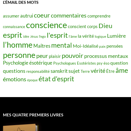
L’ÉMAIL DES MOTS
coeur
commentaires
autrui
assumer
comprendre
conscience
Dieu
conscient
corps
connaissance
esprit
l'esprit
Lumière
la vérité
idée
Jésus
l'ego
l'âme
logique
l’homme
mental
Maîtres
Moi-Idéalisé
pensées
paix
personne
pouvoir
peur
processus mentaux
plaisir
Psychologie ésotérique
question
Psychologues Esotéristes
psy éso
âme
vérité
questions
sujet
sanskrit
Être
responsabilité
Terre
état d'esprit
émotions
époque
MES QUATRE PREMIERS LIVRES