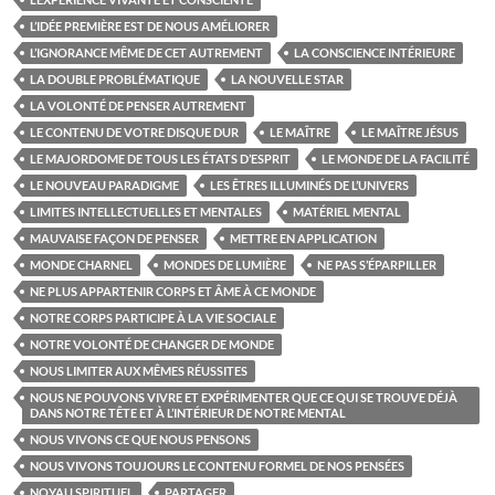
L’IDÉE PREMIÈRE EST DE NOUS AMÉLIORER
L’IGNORANCE MÊME DE CET AUTREMENT
LA CONSCIENCE INTÉRIEURE
LA DOUBLE PROBLÉMATIQUE
LA NOUVELLE STAR
LA VOLONTÉ DE PENSER AUTREMENT
LE CONTENU DE VOTRE DISQUE DUR
LE MAÎTRE
LE MAÎTRE JÉSUS
LE MAJORDOME DE TOUS LES ÉTATS D’ESPRIT
LE MONDE DE LA FACILITÉ
LE NOUVEAU PARADIGME
LES ÊTRES ILLUMINÉS DE L’UNIVERS
LIMITES INTELLECTUELLES ET MENTALES
MATÉRIEL MENTAL
MAUVAISE FAÇON DE PENSER
METTRE EN APPLICATION
MONDE CHARNEL
MONDES DE LUMIÈRE
NE PAS S’ÉPARPILLER
NE PLUS APPARTENIR CORPS ET ÂME À CE MONDE
NOTRE CORPS PARTICIPE À LA VIE SOCIALE
NOTRE VOLONTÉ DE CHANGER DE MONDE
NOUS LIMITER AUX MÊMES RÉUSSITES
NOUS NE POUVONS VIVRE ET EXPÉRIMENTER QUE CE QUI SE TROUVE DÉJÀ
DANS NOTRE TÊTE ET À L’INTÉRIEUR DE NOTRE MENTAL
NOUS VIVONS CE QUE NOUS PENSONS
NOUS VIVONS TOUJOURS LE CONTENU FORMEL DE NOS PENSÉES
NOYAU SPIRITUEL
PARTAGER