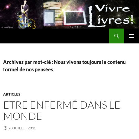
Aller
au
contenu
Recherche
MENU
PRINCI
Archives par mot-clé : Nous vivons toujours le contenu
formel de nos pensées
ARTICLES
ETRE ENFERMÉ DANS LE
MONDE
20 JUILLET 2013