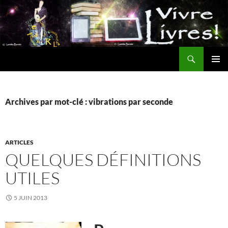
Aller
au
contenu
Recherche
MENU
PRINCI
Archives par mot-clé : vibrations par seconde
ARTICLES
QUELQUES DÉFINITIONS
UTILES
5 JUIN 2013