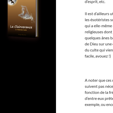
d’esprit, etc.
Il est d’ailleurs 
les ésotéristes s
qui a elle-même 
religieuses dont j
quelques ânes bâ
de Dieu sur une 
du culte qui vien
facile, avouez !)
A noter que ces 
suivent pas néc
fonction de la fr
d’entre eux prêt
exemple, ou enco