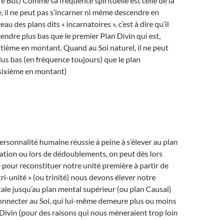
e But) Comme sa fréquence spirituelle est celle de la
 il ne peut pas s’incarner ni même descendre en
au des plans dits « incarnatoires », c’est à dire qu’il
endre plus bas que le premier Plan Divin qui est,
itième en montant. Quand au Soi naturel, il ne peut
us bas (en fréquence toujours) que le plan
sixième en montant)
ersonnalité humaine réussie à peine à s’élever au plan
ation ou lors de dédoublements, on peut dès lors
our reconstituer notre unité première à partir de
tri-unité » (ou trinité) nous devons élever notre
le jusqu’au plan mental supérieur (ou plan Causal)
connecter au Soi, qui lui-même demeure plus ou moins
Divin (pour des raisons qui nous mèneraient trop loin