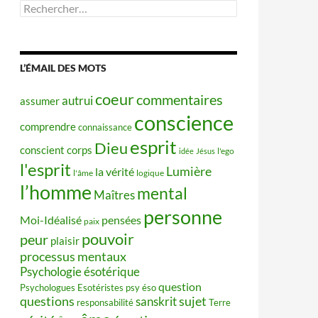
Rechercher :
L’ÉMAIL DES MOTS
coeur
commentaires
autrui
assumer
conscience
comprendre
connaissance
esprit
Dieu
conscient
corps
idée
Jésus
l'ego
l'esprit
Lumière
la vérité
l'âme
logique
l’homme
mental
Maîtres
personne
Moi-Idéalisé
pensées
paix
pouvoir
peur
plaisir
processus mentaux
Psychologie ésotérique
question
Psychologues Esotéristes
psy éso
questions
sujet
sanskrit
responsabilité
Terre