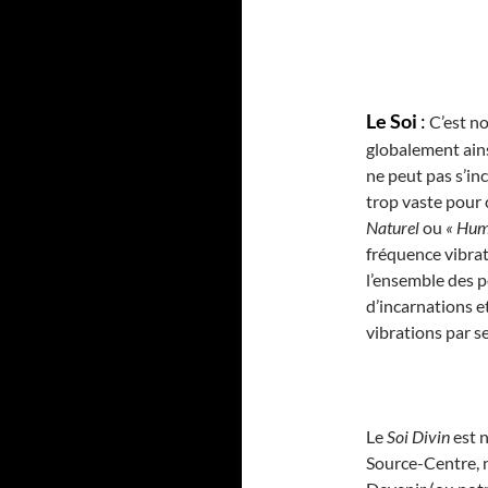
Le Soi
:
C’est no
globalement ainsi
ne peut pas s’inc
trop vaste pour 
Naturel
ou
« Hum
fréquence vibrat
l’ensemble des p
d’incarnations et
vibrations par s
Le
Soi Divin
est n
Source-Centre, n