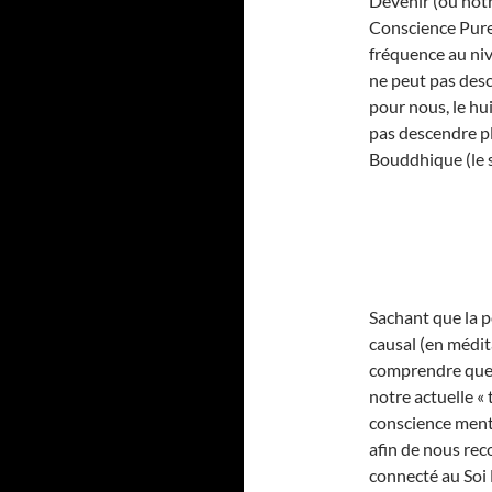
Devenir (ou notr
Conscience Pure,
fréquence au nive
ne peut pas desc
pour nous, le hu
pas descendre pl
Bouddhique (le 
Sachant que la p
causal (en médit
comprendre que p
notre actuelle « 
conscience menta
afin de nous re
connecté au Soi 