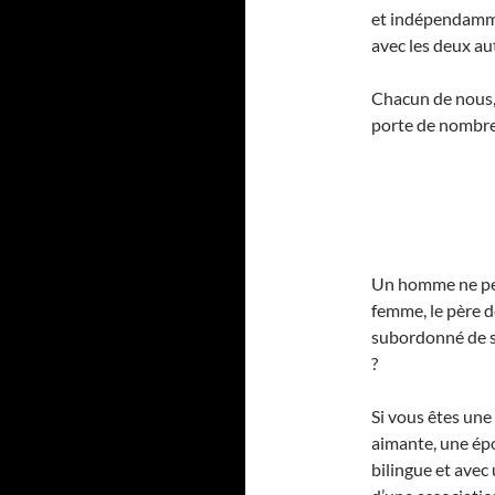
et indépendamme
avec les deux au
Chacun de nous, 
porte de nombre
Un homme ne peut
femme, le père de
subordonné de s
?
Si vous êtes une
aimante, une épo
bilingue et avec