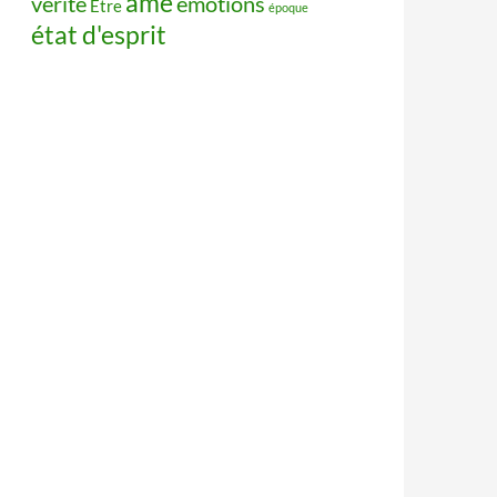
âme
vérité
émotions
Être
époque
état d'esprit