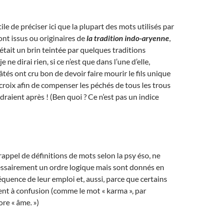
utile de préciser ici que la plupart des mots utilisés par
ont issus ou originaires de
la tradition indo-aryenne
,
était un brin teintée par quelques traditions
e ne dirai rien, si ce n’est que dans l’une d’elle,
tés ont cru bon de devoir faire mourir le fils unique
croix afin de compenser les péchés de tous les trous
draient après ! (Ben quoi ? Ce n’est pas un indice
rappel de définitions de mots selon la psy éso, ne
essairement un ordre logique mais sont donnés en
équence de leur emploi et, aussi, parce que certains
ent à confusion (comme le mot « karma », par
re « âme. »)