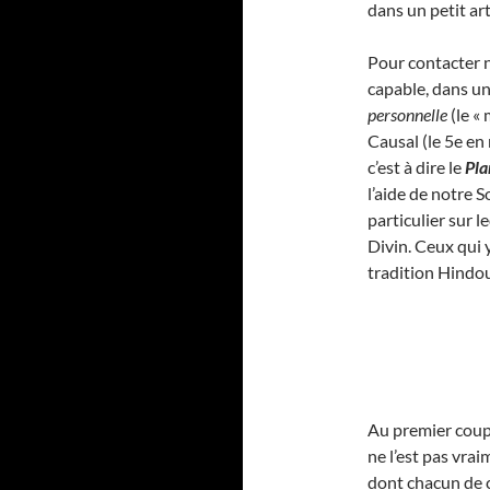
dans un petit art
Pour contacter 
capable, dans u
personnelle
(le «
Causal (le 5e en
c’est à dire le
Pla
l’aide de notre 
particulier sur l
Divin. Ceux qui 
tradition Hindou
Au premier coup d
ne l’est pas vr
dont chacun de c