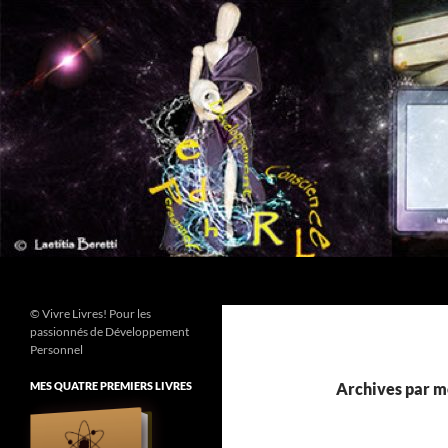
Aller
au
contenu
Recherche
© Vivre Livres! Pour les
passionnés de Développement
Personnel
MES QUATRE PREMIERS LIVRES
Archives par mo