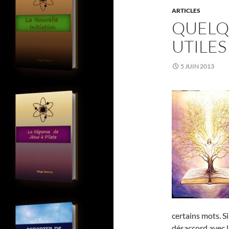
ARTICLES
QUELQ
UTILES
5 JUIN 2013
certains mots. S
désaccord avec l