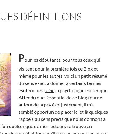
UES DÉFINITIONS
P
our les débutants, pour tous ceux qui
visitent pour la première fois ce Blog et
même pour les autres, voici un petit résumé
du sens exact à donner à certains termes
ésotériques,
selon
la psychologie ésotérique.
Attendu que l’essentiel de ce Blog tourne
autour de la psy éso, justement, il m’a
semblé opportun de placer ici et là quelques
rappels du sens précis que nous donnons à
i l’un quelconque de mes lecteurs se trouve en
’une de ces définitions, qu’il se souviennent avant de