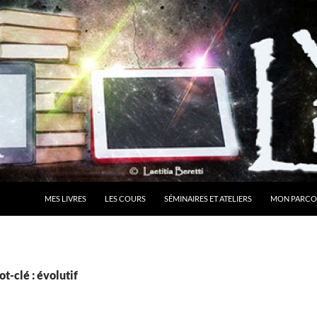
MES LIVRES
LES COURS
SÉMINAIRES ET ATELIERS
MON PARCO
t-clé : évolutif