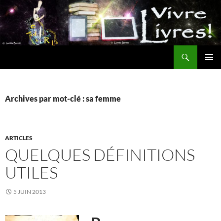
Aller
au
contenu
Recherche
MENU
PRINCI
Archives par mot-clé : sa femme
ARTICLES
QUELQUES DÉFINITIONS
UTILES
5 JUIN 2013