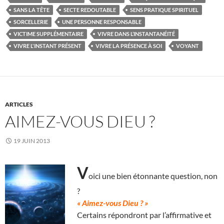
SANS LA TÊTE
SECTE REDOUTABLE
SENS PRATIQUE SPIRITUEL
SORCELLERIE
UNE PERSONNE RESPONSABLE
VICTIME SUPPLÉMENTAIRE
VIVRE DANS L’INSTANTANÉITÉ
VIVRE L'INSTANT PRÉSENT
VIVRE LA PRÉSENCE À SOI
VOYANT
ARTICLES
AIMEZ-VOUS DIEU ?
19 JUIN 2013
V
oici une bien étonnante question, non
?
« Aimez-vous Dieu ? »
Certains répondront par l’affirmative et