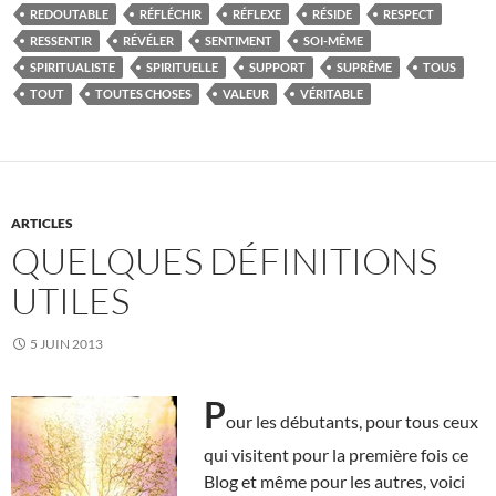
REDOUTABLE
RÉFLÉCHIR
RÉFLEXE
RÉSIDE
RESPECT
RESSENTIR
RÉVÉLER
SENTIMENT
SOI-MÊME
SPIRITUALISTE
SPIRITUELLE
SUPPORT
SUPRÊME
TOUS
TOUT
TOUTES CHOSES
VALEUR
VÉRITABLE
ARTICLES
QUELQUES DÉFINITIONS
UTILES
5 JUIN 2013
P
our les débutants, pour tous ceux
qui visitent pour la première fois ce
Blog et même pour les autres, voici