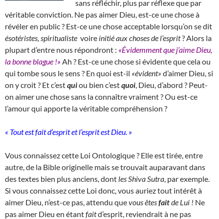
sans réfléchir, plus par réflexe que par
véritable conviction. Ne pas aimer Dieu, est-ce une chose à
révéler en public ? Est-ce une chose acceptable lorsqu’on se dit
ésotéristes, spiritualiste
voire
initié aux choses de l’esprit
? Alors la
plupart d’entre nous répondront :
«Évidemment que j’aime Dieu,
la bonne blague !»
Ah ? Est-ce une chose si évidente que cela ou
qui tombe sous le sens ? En quoi est-il
«évident»
d’aimer Dieu, si
on y croit ? Et c’est
qui
ou bien c’est
quoi
, Dieu, d’abord ? Peut-
on aimer une chose sans la connaître vraiment ? Ou est-ce
l’amour qui apporte la véritable compréhension ?
« Tout est fait d’esprit et l’esprit est Dieu. »
Vous connaissez cette Loi Ontologique ? Elle est tirée, entre
autre, de la Bible originelle mais se trouvait auparavant dans
des textes bien plus anciens, dont
les Shiva Sutra
, par exemple.
Si vous connaissez cette Loi donc, vous auriez tout intérêt à
aimer Dieu, n’est-ce pas, attendu que
vous êtes
fait
de Lui !
Ne
pas aimer Dieu en étant
fait
d’esprit, reviendrait à ne pas