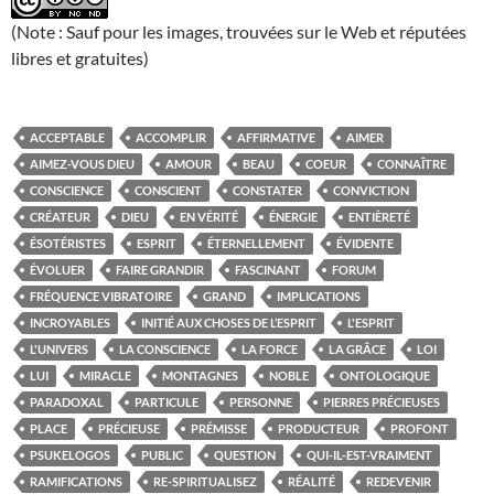
(Note : Sauf pour les images, trouvées sur le Web et réputées
libres et gratuites)
ACCEPTABLE
ACCOMPLIR
AFFIRMATIVE
AIMER
AIMEZ-VOUS DIEU
AMOUR
BEAU
COEUR
CONNAÎTRE
CONSCIENCE
CONSCIENT
CONSTATER
CONVICTION
CRÉATEUR
DIEU
EN VÉRITÉ
ÉNERGIE
ENTIÈRETÉ
ÉSOTÉRISTES
ESPRIT
ÉTERNELLEMENT
ÉVIDENTE
ÉVOLUER
FAIRE GRANDIR
FASCINANT
FORUM
FRÉQUENCE VIBRATOIRE
GRAND
IMPLICATIONS
INCROYABLES
INITIÉ AUX CHOSES DE L’ESPRIT
L'ESPRIT
L'UNIVERS
LA CONSCIENCE
LA FORCE
LA GRÂCE
LOI
LUI
MIRACLE
MONTAGNES
NOBLE
ONTOLOGIQUE
PARADOXAL
PARTICULE
PERSONNE
PIERRES PRÉCIEUSES
PLACE
PRÉCIEUSE
PRÉMISSE
PRODUCTEUR
PROFONT
PSUKELOGOS
PUBLIC
QUESTION
QUI-IL-EST-VRAIMENT
RAMIFICATIONS
RE-SPIRITUALISEZ
RÉALITÉ
REDEVENIR