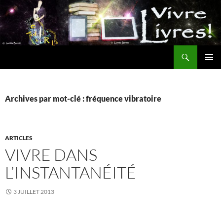
Aller
au
contenu
Recherche
MENU
PRINCI
Archives par mot-clé : fréquence vibratoire
ARTICLES
VIVRE DANS
L’INSTANTANÉITÉ
3 JUILLET 2013