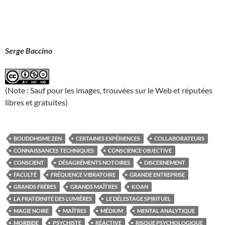
Serge Baccino
(Note : Sauf pour les images, trouvées sur le Web et réputées
libres et gratuites)
BOUDDHISME ZEN
CERTAINES EXPÉRIENCES
COLLABORATEURS
CONNAISSANCES TECHNIQUES
CONSCIENCE OBJECTIVE
CONSCIENT
DÉSAGRÉMENTS NOTOIRES
DISCERNEMENT
FACULTÉ
FRÉQUENCE VIBRATOIRE
GRANDE ENTREPRISE
GRANDS FRÈRES
GRANDS MAÎTRES
KOAN
LA FRATERNITÉ DES LUMIÈRES
LE DÉLESTAGE SPIRITUEL
MAGIE NOIRE
MAÎTRES
MÉDIUM
MENTAL ANALYTIQUE
MORBIDE
PSYCHISTE
RÉACTIVE
RISQUE PSYCHOLOGIQUE