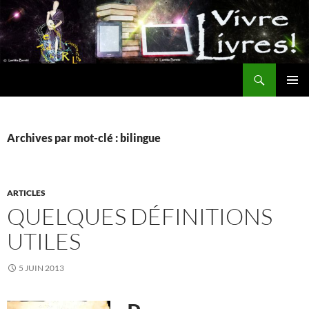
Aller
au
contenu
Recherche
MENU
PRINCI
Archives par mot-clé : bilingue
ARTICLES
QUELQUES DÉFINITIONS
UTILES
5 JUIN 2013