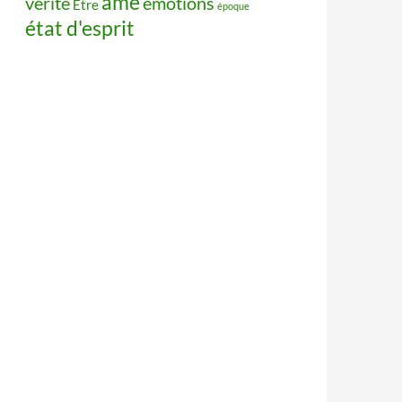
âme
vérité
émotions
Être
époque
état d'esprit