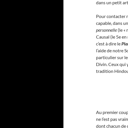
dans un petit art
Pour contacter 
capable, dans u
personnelle
(le «
Causal (le 5e en
c’est à dire le
Pla
l’aide de notre 
particulier sur l
Divin. Ceux qui 
tradition Hindou
Au premier coup d
ne l’est pas vr
dont chacun de c