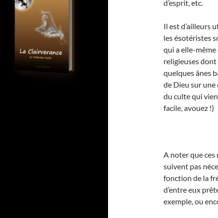
d’esprit, etc.
Il est d’ailleurs 
les ésotéristes s
qui a elle-même 
religieuses dont j
quelques ânes bâ
de Dieu sur une 
du culte qui vien
facile, avouez !)
A noter que ces 
suivent pas néc
fonction de la fr
d’entre eux prêt
exemple, ou enco