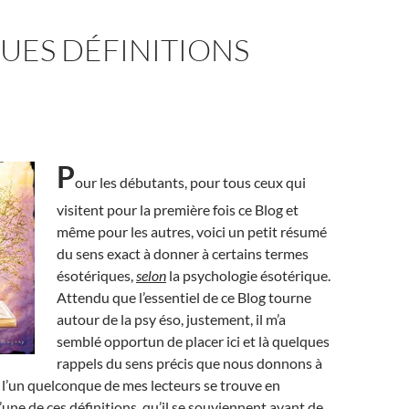
UES DÉFINITIONS
P
our les débutants, pour tous ceux qui
visitent pour la première fois ce Blog et
même pour les autres, voici un petit résumé
du sens exact à donner à certains termes
ésotériques,
selon
la psychologie ésotérique.
Attendu que l’essentiel de ce Blog tourne
autour de la psy éso, justement, il m’a
semblé opportun de placer ici et là quelques
rappels du sens précis que nous donnons à
i l’un quelconque de mes lecteurs se trouve en
’une de ces définitions, qu’il se souviennent avant de