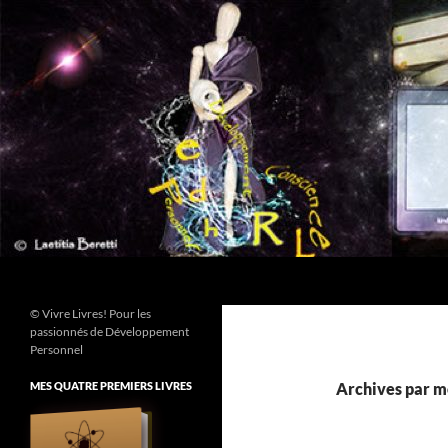
Aller
au
contenu
Recherche
© Vivre Livres! Pour les
passionnés de Développement
Personnel
MES QUATRE PREMIERS LIVRES
Archives par m