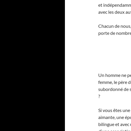
et indépendamme
avec les deux au
Chacun de nous, 
porte de nombre
Un homme ne peut
femme, le père de
subordonné de s
?
Si vous êtes une
aimante, une épo
bilingue et avec