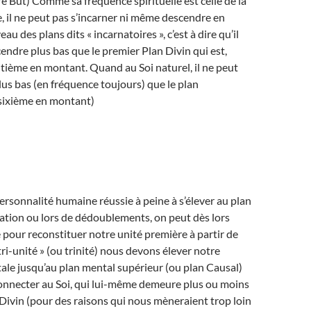
e But) Comme sa fréquence spirituelle est celle de la
 il ne peut pas s’incarner ni même descendre en
au des plans dits « incarnatoires », c’est à dire qu’il
endre plus bas que le premier Plan Divin qui est,
itième en montant. Quand au Soi naturel, il ne peut
us bas (en fréquence toujours) que le plan
sixième en montant)
ersonnalité humaine réussie à peine à s’élever au plan
ation ou lors de dédoublements, on peut dès lors
our reconstituer notre unité première à partir de
tri-unité » (ou trinité) nous devons élever notre
le jusqu’au plan mental supérieur (ou plan Causal)
connecter au Soi, qui lui-même demeure plus ou moins
Divin (pour des raisons qui nous mèneraient trop loin