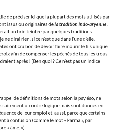
utile de préciser ici que la plupart des mots utilisés par
ont issus ou originaires de
la tradition indo-aryenne
,
était un brin teintée par quelques traditions
e ne dirai rien, si ce n’est que dans l’une d’elle,
tés ont cru bon de devoir faire mourir le fils unique
croix afin de compenser les péchés de tous les trous
draient après ! (Ben quoi ? Ce n’est pas un indice
rappel de définitions de mots selon la psy éso, ne
essairement un ordre logique mais sont donnés en
équence de leur emploi et, aussi, parce que certains
ent à confusion (comme le mot « karma », par
re « âme. »)