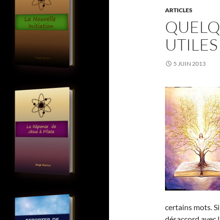
ARTICLES
QUELQ
UTILES
5 JUIN 2013
certains mots. S
désaccord avec l