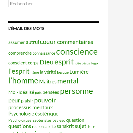
Rechercher :
L’ÉMAIL DES MOTS
coeur
commentaires
autrui
assumer
conscience
comprendre
connaissance
esprit
Dieu
conscient
corps
idée
Jésus
l'ego
l'esprit
Lumière
la vérité
l'âme
logique
l’homme
mental
Maîtres
personne
Moi-Idéalisé
pensées
paix
pouvoir
peur
plaisir
processus mentaux
Psychologie ésotérique
question
Psychologues Esotéristes
psy éso
questions
sujet
sanskrit
responsabilité
Terre