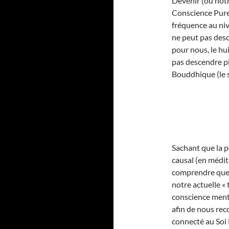
Devenir (ou notr
Conscience Pure,
fréquence au nive
ne peut pas desc
pour nous, le hu
pas descendre pl
Bouddhique (le 
Sachant que la p
causal (en médit
comprendre que p
notre actuelle « 
conscience menta
afin de nous re
connecté au Soi 