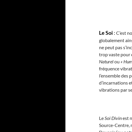
Le Soi
:
C’est no
globalement ainsi
ne peut pas s’inc
trop vaste pour 
Naturel
ou
« Hum
fréquence vibrat
l’ensemble des p
d’incarnations et
vibrations par s
Le
Soi Divin
est n
Source-Centre, n