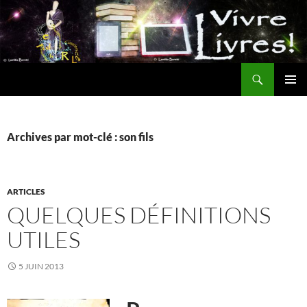
Aller
au
contenu
Recherche
MENU
PRINCI
Archives par mot-clé : son fils
ARTICLES
QUELQUES DÉFINITIONS
UTILES
5 JUIN 2013