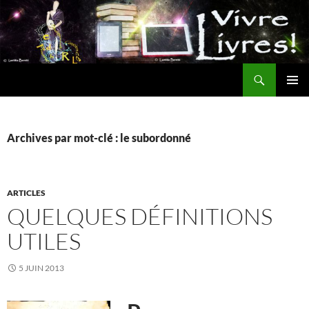
Aller
au
contenu
Recherche
MENU
PRINCI
Archives par mot-clé : le subordonné
ARTICLES
QUELQUES DÉFINITIONS
UTILES
5 JUIN 2013