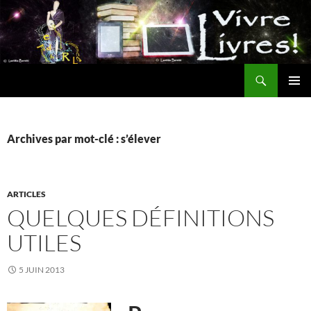
Aller
au
contenu
Recherche
MENU
PRINCI
Archives par mot-clé : s’élever
ARTICLES
QUELQUES DÉFINITIONS
UTILES
5 JUIN 2013