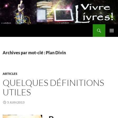
Aller
au
contenu
Recherche
MENU
PRINCI
Archives par mot-clé : Plan Divin
ARTICLES
QUELQUES DÉFINITIONS
UTILES
5 JUIN 2013