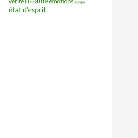
âme
vérité
émotions
Être
époque
état d'esprit