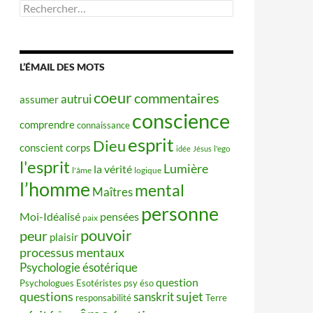
Rechercher :
L’ÉMAIL DES MOTS
coeur
commentaires
autrui
assumer
conscience
comprendre
connaissance
esprit
Dieu
conscient
corps
idée
Jésus
l'ego
l'esprit
Lumière
la vérité
l'âme
logique
l’homme
mental
Maîtres
personne
Moi-Idéalisé
pensées
paix
pouvoir
peur
plaisir
processus mentaux
Psychologie ésotérique
question
Psychologues Esotéristes
psy éso
questions
sujet
sanskrit
responsabilité
Terre