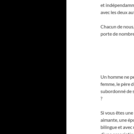
et indépendamme
avec les deux au
Chacun de nous, 
porte de nombre
Un homme ne peut
femme, le père de
subordonné de s
?
Si vous êtes une
aimante, une épo
bilingue et avec