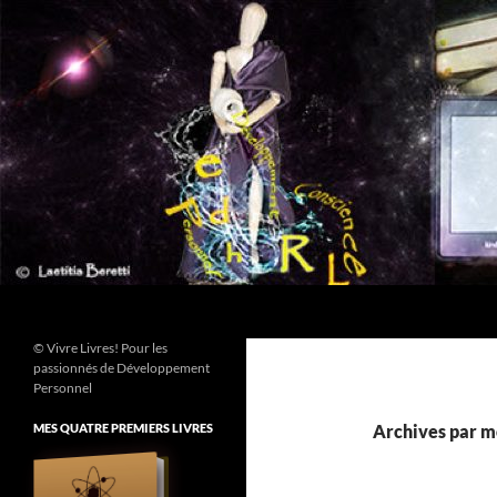
Aller
au
contenu
Recherche
© Vivre Livres! Pour les
passionnés de Développement
Personnel
MES QUATRE PREMIERS LIVRES
Archives par mo