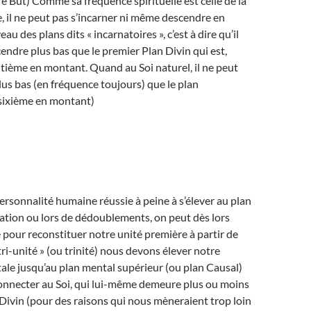
e But) Comme sa fréquence spirituelle est celle de la
 il ne peut pas s’incarner ni même descendre en
au des plans dits « incarnatoires », c’est à dire qu’il
endre plus bas que le premier Plan Divin qui est,
itième en montant. Quand au Soi naturel, il ne peut
us bas (en fréquence toujours) que le plan
sixième en montant)
ersonnalité humaine réussie à peine à s’élever au plan
ation ou lors de dédoublements, on peut dès lors
our reconstituer notre unité première à partir de
tri-unité » (ou trinité) nous devons élever notre
le jusqu’au plan mental supérieur (ou plan Causal)
connecter au Soi, qui lui-même demeure plus ou moins
Divin (pour des raisons qui nous mèneraient trop loin