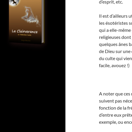
d’esprit, etc.
Il est d’ailleurs 
les ésotéristes s
qui a elle-même 
religieuses dont j
quelques ânes bâ
de Dieu sur une 
du culte qui vien
facile, avouez !)
A noter que ces 
suivent pas néc
fonction de la fr
d’entre eux prêt
exemple, ou enco