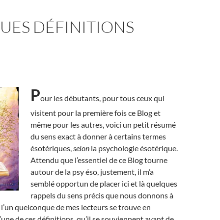
UES DÉFINITIONS
P
our les débutants, pour tous ceux qui
visitent pour la première fois ce Blog et
même pour les autres, voici un petit résumé
du sens exact à donner à certains termes
ésotériques,
selon
la psychologie ésotérique.
Attendu que l’essentiel de ce Blog tourne
autour de la psy éso, justement, il m’a
semblé opportun de placer ici et là quelques
rappels du sens précis que nous donnons à
i l’un quelconque de mes lecteurs se trouve en
’une de ces définitions, qu’il se souviennent avant de