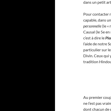
dans un petit art
Pour contacter 
capable, dans u
personnelle
(le «
Causal (le 5e en
c’est à dire le
Pla
l’aide de notre 
particulier sur l
Divin. Ceux qui 
tradition Hindou
Au premier coup d
ne l’est pas vr
dont chacun de c