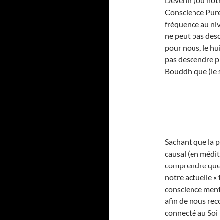
Devenir (ou notr
Conscience Pure,
fréquence au nive
ne peut pas desc
pour nous, le hu
pas descendre pl
Bouddhique (le 
Sachant que la p
causal (en médit
comprendre que p
notre actuelle « 
conscience menta
afin de nous re
connecté au Soi 