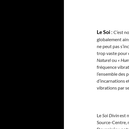
Le Soi
:
C’est no
globalement ainsi
ne peut pas s’inc
trop vaste pour 
Naturel
ou
« Hum
fréquence vibrat
l’ensemble des p
d’incarnations et
vibrations par s
Le
Soi Divin
est n
Source-Centre, n