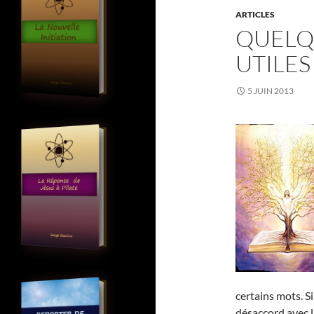
ARTICLES
QUELQ
UTILES
5 JUIN 2013
certains mots. S
désaccord avec l