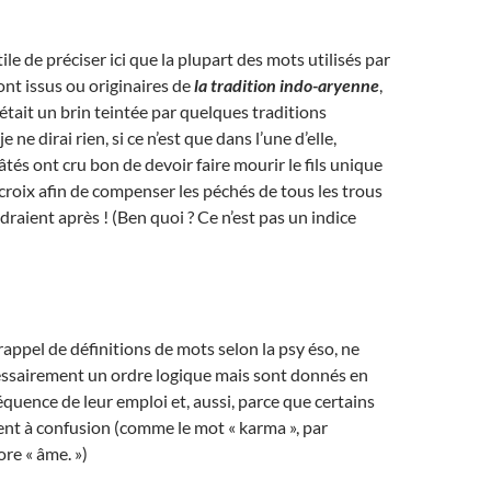
utile de préciser ici que la plupart des mots utilisés par
ont issus ou originaires de
la tradition indo-aryenne
,
était un brin teintée par quelques traditions
e ne dirai rien, si ce n’est que dans l’une d’elle,
tés ont cru bon de devoir faire mourir le fils unique
croix afin de compenser les péchés de tous les trous
draient après ! (Ben quoi ? Ce n’est pas un indice
rappel de définitions de mots selon la psy éso, ne
essairement un ordre logique mais sont donnés en
équence de leur emploi et, aussi, parce que certains
ent à confusion (comme le mot « karma », par
re « âme. »)