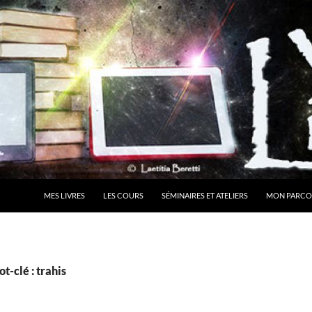
MES LIVRES
LES COURS
SÉMINAIRES ET ATELIERS
MON PARCO
t-clé : trahis