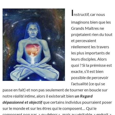
I
nstructif, car nous
imaginons bien que les
Grands Maîtres ne
projetaient rien du tout
et percevaient
réellement les travers
les plus importants de
leurs disciples. Alors
quoi ? Si la prémisse est
exacte, s’il est bien
possible de percevoir
l’actualité (ce qui se
passe en fait) et non pas seulement de tourner en boucle sur
notre
réalité intime
, alors il existerait bien
un Regard
dépassionné et objectif
que certains individus pourraient poser
sur le monde et sur les êtres qui le composent… Qui le
composent non pas »
au-dehors
« , mais au véritable »
endroit
»