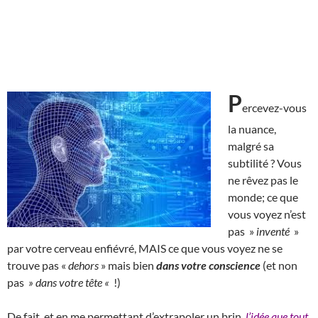
P
ercevez-vous
la nuance,
malgré sa
subtilité ? Vous
ne rêvez pas le
monde; ce que
vous voyez n’est
pas »
inventé
»
par votre cerveau enfiévré, MAIS ce que vous voyez ne se
trouve pas «
dehors
» mais bien
dans votre conscience
(et non
pas
» dans votre tête «
!)
De fait, et en me permettant d’extrapoler un brin,
l’idée que tout