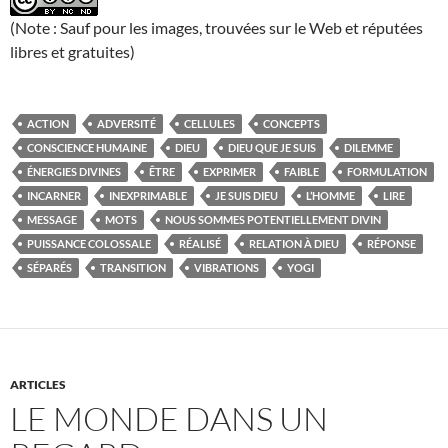
(Note : Sauf pour les images, trouvées sur le Web et réputées
libres et gratuites)
ACTION
ADVERSITÉ
CELLULES
CONCEPTS
CONSCIENCE HUMAINE
DIEU
DIEU QUE JE SUIS
DILEMME
ÉNERGIES DIVINES
ÊTRE
EXPRIMER
FAIBLE
FORMULATION
INCARNER
INEXPRIMABLE
JE SUIS DIEU
L’HOMME
LIRE
MESSAGE
MOTS
NOUS SOMMES POTENTIELLEMENT DIVIN
PUISSANCE COLOSSALE
RÉALISÉ
RELATION À DIEU
RÉPONSE
SÉPARÉS
TRANSITION
VIBRATIONS
YOGI
ARTICLES
LE MONDE DANS UN