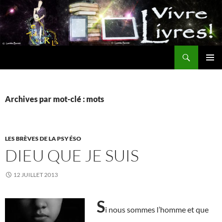
Aller
au
contenu
Recherche
MENU
PRINCI
Archives par mot-clé : mots
LES BRÈVES DE LA PSY ÉSO
DIEU QUE JE SUIS
12 JUILLET 2013
S
i nous sommes l’homme et que