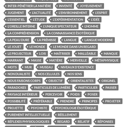
INTER-PÉNÉTRER LA MATIÈRE
INVENTÉ
JOYEUSEMENT
JUGEMENT
L'ACTUALITÉ
L'ENVIRONNEMENT
L'ESPRIT
L'ESSENTIEL
L'ÉTUDE
L'EXPÉRIMENTATION
L'IDÉE
L'OREILLE INTERNE
L'UNIQUE SPECTATEUR
L’HOMME
LA COMPRÉHENSION
LA CONNAISSANCE ÉSOTÉRIQUE
LA PEAU DURE
LA PRÉMISSE
LANGUE
LANGUE MODERNE
LE JOUET
LE MONDE
LE MONDE DANS UN REGARD
LE PROJECTEUR
LOIS
MAÎTRISER
MALLÉABLE
MANQUE
MARRANT
MASSE
MATIÈRE
MERVEILLE
MÉTAPHYSIQUE
MOTS
MUR
MUSEAU
NIVEAUX D'EXISTENCE
NON DUALISTE
NOS CELLULES
NOS SENS
NOUS FAISONS CORPS
OBJECTIF
ORIENTALISTES
ORIGINEL
PARADOXES
PARTICULES DE LUMIÈRE
PARTICULIER
PASSER
PAYSAGE INTÉRIEUR
PERCEVOIR
POIDS
POSER
POSSIBILITÉ
PRÉFÉRABLE
PRENDRE
PRINCIPES
PROJETER
PROJETTE
PSYCHISTE
PSYCHOLOGIE ÉSOTÉRIQUE
PUREMENT INTELLECTUELLE
RÉELLEMENT
RÉFLEXES PHYSIOLOGIQUES
REGARD
RELATIF
RÉPONSES