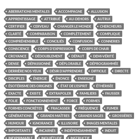
ABERRATIONS MENTALES
ACCOMPAGNE
ALLUSION
APPRENTISSAGE
ATTRIBUÉ
AU-DEHORS
AUTRUI
CERTIFIER
CERVEAU
CHANGER LE MONDE
CHERCHEURS
CLARTÉ
COMPARAISON
COMPLÈTEMENT
COMPLIQUE
COMPRÉHENSIBLE
CONCILIÉS
CONFUSION
CONNERIES
CONSCIENCE
CORPS D'EXPRESSION
CORPS DE CHAIR
CROYANCE
DÉDOUBLEMENT
DÉFAUT
DEMI-VÉRITÉ
DENSE
DÉPASSIONNÉ
DÉPLORABLE
DÉPROGRAMMÉE
DERRIÈRE NOS YEUX
DÉSIR D'APPRENDRE
DIFFICILE
DIRECTE
DISCIPLES
ÉNERGIE
ÉNONCE
ENSEIGNÉ
ÉSOTÉRISME DES ORIGINES
ÉTAT DE L'ESPRIT
ÉTHÉRISÉE
EXACTE
EXISTE
EXTRAPOLER
FAMILIERS
FAUSSER
FOLIE
FONCTIONNEMENT
FORCE
FORMES
FORMES CONCRÈTES
FRACASSER
FRÉQUENCE
FUMER
GÉNÉRATIONS
GRANDS MAÎTRES
GRANDS SAGES
GROSSIÈRES
HUMOUR
IGNORANCE
ILLUSOIRE
IMAGES MENTALES
IMPORTANTS
INCARNÉS
INDÉPENDAMMENT
INDUIT
INEXPRIMABLE
INQUIÉTUDE
INSTRUCTIF