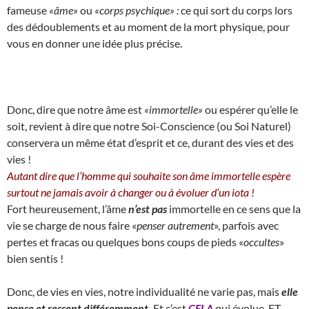
fameuse
«âme»
ou
«corps psychique» :
ce qui sort du corps lors
des dédoublements et au moment de la mort physique, pour
vous en donner une idée plus précise.
Donc, dire que notre âme est
«immortelle»
ou espérer qu’elle le
soit, revient à dire que notre Soi-Conscience (ou Soi Naturel)
conservera un même état d’esprit et ce, durant des vies et des
vies !
Autant dire que l’homme qui souhaite son âme immortelle espère
surtout ne jamais avoir à changer ou à évoluer d’un iota !
Fort heureusement, l’âme
n’est pas
immortelle en ce sens que la
vie se charge de nous faire «
penser autrement
», parfois avec
pertes et fracas ou quelques bons coups de pieds «
occultes
»
bien sentis !
Donc, de vies en vies, notre individualité ne varie pas, mais
elle
pense et ressent différemment.
Et c’est
CELA
qui évolue, ET