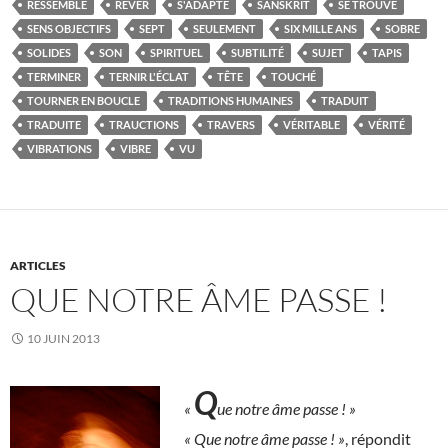
RESSEMBLE
RÊVER
S'ADAPTE
SANSKRIT
SE TROUVE
SENS OBJECTIFS
SEPT
SEULEMENT
SIX MILLE ANS
SOBRE
SOLIDES
SON
SPIRITUEL
SUBTILITÉ
SUJET
TAPIS
TERMINER
TERNIR L'ÉCLAT
TÊTE
TOUCHÉ
TOURNER EN BOUCLE
TRADITIONS HUMAINES
TRADUIT
TRADUITE
TRAUCTIONS
TRAVERS
VÉRITABLE
VÉRITÉ
VIBRATIONS
VIBRE
VU
ARTICLES
QUE NOTRE ÂME PASSE !
10 JUIN 2013
Q
«
ue notre âme passe ! »
« Que notre âme passe ! »
, répondit