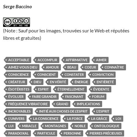
Serge Baccino
(Note : Sauf pour les images, trouvées sur le Web et réputées
libres et gratuites)
ACCEPTABLE
ACCOMPLIR
AFFIRMATIVE
AIMER
AIMEZ-VOUS DIEU
AMOUR
BEAU
COEUR
CONNAÎTRE
CONSCIENCE
CONSCIENT
CONSTATER
CONVICTION
CRÉATEUR
DIEU
EN VÉRITÉ
ÉNERGIE
ENTIÈRETÉ
ÉSOTÉRISTES
ESPRIT
ÉTERNELLEMENT
ÉVIDENTE
ÉVOLUER
FAIRE GRANDIR
FASCINANT
FORUM
FRÉQUENCE VIBRATOIRE
GRAND
IMPLICATIONS
INCROYABLES
INITIÉ AUX CHOSES DE L’ESPRIT
L'ESPRIT
L'UNIVERS
LA CONSCIENCE
LA FORCE
LA GRÂCE
LOI
LUI
MIRACLE
MONTAGNES
NOBLE
ONTOLOGIQUE
PARADOXAL
PARTICULE
PERSONNE
PIERRES PRÉCIEUSES