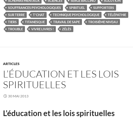
SCHÉMAS MENTAUX
SCIENCES
SERGE BACCINO
SOLUTION
SOUFFRANCES PSYCHOLOGIQUES
SPIRITUEL
SUPPORTERS
SUR TERRE
T'CHAT
TECHNIQUE PSYCHOLOGIQUE
TÉLÉPATHIE
TIERS
TITANESQUE
TRAVAIL DE SAPE
TROISIÈME NIVEAU
TROUBLE
VIVRE LIVRES !
ZÉLÉS
ARTICLES
L’ÉDUCATION ET LES LOIS
SPIRITUELLES
30 MAI 2013
L’éducation et les lois spirituelles