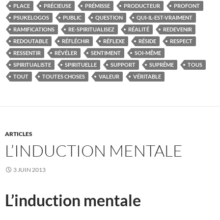
PLACE
PRÉCIEUSE
PRÉMISSE
PRODUCTEUR
PROFONT
PSUKELOGOS
PUBLIC
QUESTION
QUI-IL-EST-VRAIMENT
RAMIFICATIONS
RE-SPIRITUALISEZ
RÉALITÉ
REDEVENIR
REDOUTABLE
RÉFLÉCHIR
RÉFLEXE
RÉSIDE
RESPECT
RESSENTIR
RÉVÉLER
SENTIMENT
SOI-MÊME
SPIRITUALISTE
SPIRITUELLE
SUPPORT
SUPRÊME
TOUS
TOUT
TOUTES CHOSES
VALEUR
VÉRITABLE
ARTICLES
L’INDUCTION MENTALE
3 JUIN 2013
L’induction mentale