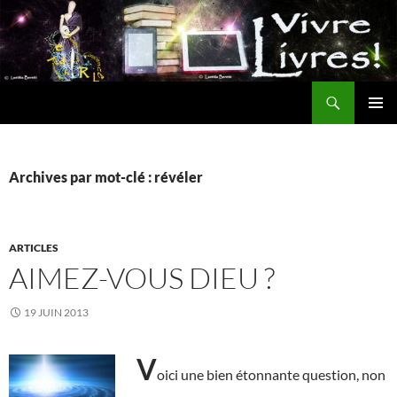
Aller
au
contenu
Recherche
MENU
PRINCI
Archives par mot-clé : révéler
ARTICLES
AIMEZ-VOUS DIEU ?
19 JUIN 2013
V
oici une bien étonnante question, non