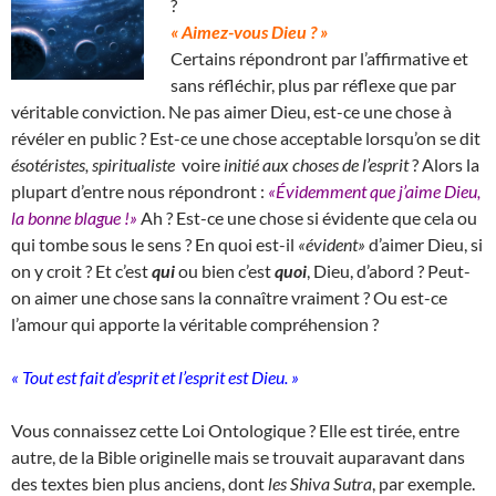
?
« Aimez-vous Dieu ? »
Certains répondront par l’affirmative et
sans réfléchir, plus par réflexe que par
véritable conviction. Ne pas aimer Dieu, est-ce une chose à
révéler en public ? Est-ce une chose acceptable lorsqu’on se dit
ésotéristes, spiritualiste
voire
initié aux choses de l’esprit
? Alors la
plupart d’entre nous répondront :
«Évidemment que j’aime Dieu,
la bonne blague !»
Ah ? Est-ce une chose si évidente que cela ou
qui tombe sous le sens ? En quoi est-il
«évident»
d’aimer Dieu, si
on y croit ? Et c’est
qui
ou bien c’est
quoi
, Dieu, d’abord ? Peut-
on aimer une chose sans la connaître vraiment ? Ou est-ce
l’amour qui apporte la véritable compréhension ?
« Tout est fait d’esprit et l’esprit est Dieu. »
Vous connaissez cette Loi Ontologique ? Elle est tirée, entre
autre, de la Bible originelle mais se trouvait auparavant dans
des textes bien plus anciens, dont
les Shiva Sutra
, par exemple.