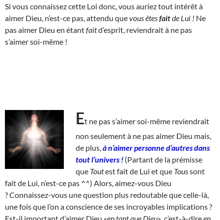
Si vous connaissez cette Loi donc, vous auriez tout intérêt à
aimer Dieu, n’est-ce pas, attendu que
vous êtes
fait
de Lui !
Ne
pas aimer Dieu en étant
fait
d’esprit, reviendrait à ne pas
s’aimer soi-même !
E
t ne pas s’aimer soi-même reviendrait
non seulement à ne pas aimer Dieu mais,
de plus,
à n’aimer personne d’autres dans
tout l’univers !
(Partant de la prémisse
que
Tout
est fait de Lui et que
Tous
sont
fait de Lui, n’est-ce pas ^^) Alors, aimez-vous Dieu
? Connaissez-vous une question plus redoutable que celle-là,
une fois que l’on a conscience de ses incroyables implications ?
Est-il important d’aimer Dieu
«en tant que Dieu»
, c’est-à-dire
en