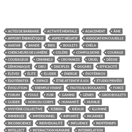
ACTES DE BARBARIE
ACTIVITÉ MENTALE
AGACEMENT
ÂME
APPORT ÉNERGÉTIQUE
ASPECT NÉGATIF
ASSOCIATION CULRELLE
AVATAR
BANDE
BIEN
BOULETS
CHÉLA
CHERCHEURS DE LUMIÈRE
COLÈRE
COMPULSIONS
COURAGE
COURAGEUX
CRIMINELS
CROYANCES
CRUEL
DÉESSE
DÉMONIAQUE
DIEU
DISCIPLES
DOGMES
EFFICACITÉ
ÉLÈVES
ÉLITE
ÉLUDER
ÉNERGIE
ÉSOTÉRIKOS
ÉSOTÉRISTES
ESPACE
ÊTRE ATTENTIF À SOI
ÉTUDES PRIVÉES
ÉVOLUTION
EXEMPLE VIVANT
FAUTEUILS ROULANTS
FORCE
FORUM
FOULE
FUIR
GAMINS
GÉNIES
GROS BOULETS
GUIDER
HORS DU CORPS
HUMANITÉ
HUMILIÉ
HYSTÉRIE COLLECTIVE
ICEBERG
IDÉAUX
ILLUMINÉ
IMMERGÉE
IMPERSONNEL
IMPUNITÉ
INCARNER
INCONSCIENCE
INDIVIDUALITÉ
INFLUENCE
INOFFENSIFS
INTELLECT
INTERACTION HUMAINE
INTERRELATION