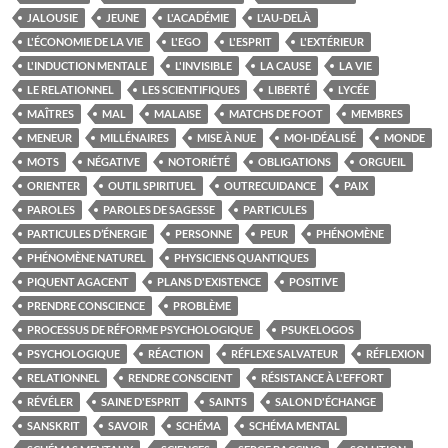
JALOUSIE
JEUNE
L'ACADÉMIE
L'AU-DELÀ
L'ÉCONOMIE DE LA VIE
L'EGO
L'ESPRIT
L'EXTÉRIEUR
L'INDUCTION MENTALE
L'INVISIBLE
LA CAUSE
LA VIE
LE RELATIONNEL
LES SCIENTIFIQUES
LIBERTÉ
LYCÉE
MAÎTRES
MAL
MALAISE
MATCHS DE FOOT
MEMBRES
MENEUR
MILLÉNAIRES
MISE À NUE
MOI-IDÉALISÉ
MONDE
MOTS
NÉGATIVE
NOTORIÉTÉ
OBLIGATIONS
ORGUEIL
ORIENTER
OUTIL SPIRITUEL
OUTRECUIDANCE
PAIX
PAROLES
PAROLES DE SAGESSE
PARTICULES
PARTICULES D’ÉNERGIE
PERSONNE
PEUR
PHÉNOMÈNE
PHÉNOMÈNE NATUREL
PHYSICIENS QUANTIQUES
PIQUENT AGACENT
PLANS D'EXISTENCE
POSITIVE
PRENDRE CONSCIENCE
PROBLÈME
PROCESSUS DE RÉFORME PSYCHOLOGIQUE
PSUKELOGOS
PSYCHOLOGIQUE
RÉACTION
RÉFLEXE SALVATEUR
RÉFLEXION
RELATIONNEL
RENDRE CONSCIENT
RÉSISTANCE À L'EFFORT
RÉVÉLER
SAINE D'ESPRIT
SAINTS
SALON D'ÉCHANGE
SANSKRIT
SAVOIR
SCHÉMA
SCHÉMA MENTAL