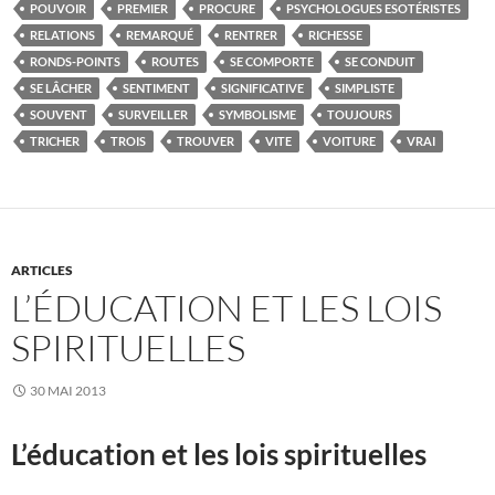
POUVOIR
PREMIER
PROCURE
PSYCHOLOGUES ESOTÉRISTES
RELATIONS
REMARQUÉ
RENTRER
RICHESSE
RONDS-POINTS
ROUTES
SE COMPORTE
SE CONDUIT
SE LÂCHER
SENTIMENT
SIGNIFICATIVE
SIMPLISTE
SOUVENT
SURVEILLER
SYMBOLISME
TOUJOURS
TRICHER
TROIS
TROUVER
VITE
VOITURE
VRAI
ARTICLES
L’ÉDUCATION ET LES LOIS
SPIRITUELLES
30 MAI 2013
L’éducation et les lois spirituelles