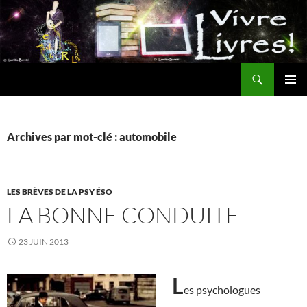
Aller
au
contenu
Recherche
MENU
PRINCI
Archives par mot-clé : automobile
LES BRÈVES DE LA PSY ÉSO
LA BONNE CONDUITE
23 JUIN 2013
L
es psychologues