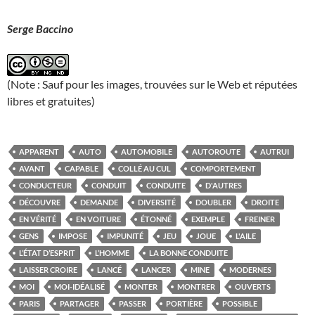
Serge Baccino
(Note : Sauf pour les images, trouvées sur le Web et réputées
libres et gratuites)
APPARENT
AUTO
AUTOMOBILE
AUTOROUTE
AUTRUI
AVANT
CAPABLE
COLLÉ AU CUL
COMPORTEMENT
CONDUCTEUR
CONDUIT
CONDUITE
D'AUTRES
DÉCOUVRE
DEMANDE
DIVERSITÉ
DOUBLER
DROITE
EN VÉRITÉ
EN VOITURE
ÉTONNÉ
EXEMPLE
FREINER
GENS
IMPOSE
IMPUNITÉ
JEU
JOUE
L'AILE
L’ÉTAT D’ESPRIT
L’HOMME
LA BONNE CONDUITE
LAISSER CROIRE
LANCÉ
LANCER
MINE
MODERNES
MOI
MOI-IDÉALISÉ
MONTER
MONTRER
OUVERTS
PARIS
PARTAGER
PASSER
PORTIÈRE
POSSIBLE