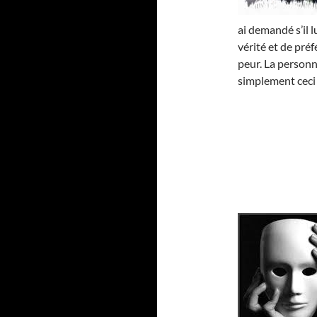
ai demandé s’il l
vérité et de pré
peur. La personne
simplement ceci