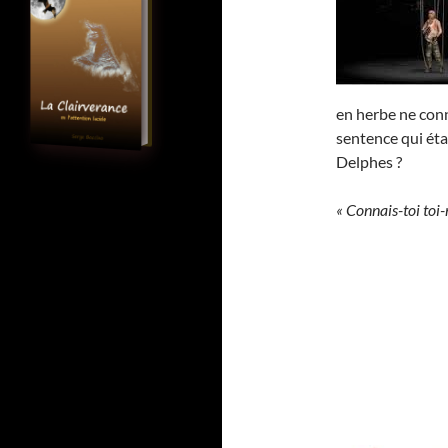
en herbe ne conn
sentence qui éta
Delphes ?
« Connais-toi toi-