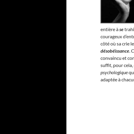
entière à
se
trahi
courageux d’entr
côté où sa crie l
désobéissance
. 
convaincu et com
suffit, pour cel
psychologique
qui
adaptée à chacu