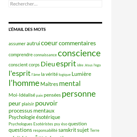
Rechercher :
L’ÉMAIL DES MOTS
coeur
commentaires
autrui
assumer
conscience
comprendre
connaissance
esprit
Dieu
conscient
corps
idée
Jésus
l'ego
l'esprit
Lumière
la vérité
l'âme
logique
l’homme
mental
Maîtres
personne
Moi-Idéalisé
pensées
paix
pouvoir
peur
plaisir
processus mentaux
Psychologie ésotérique
question
Psychologues Esotéristes
psy éso
questions
sujet
sanskrit
responsabilité
Terre