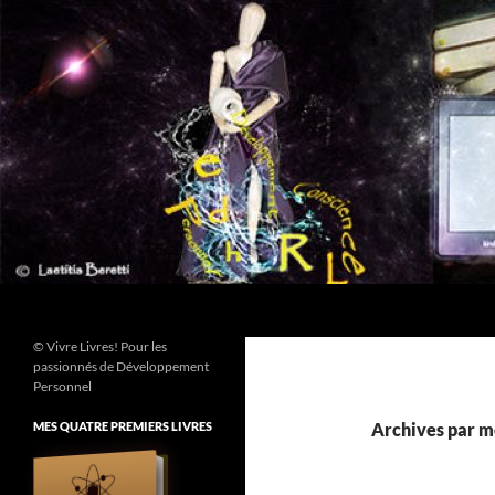
Aller
au
contenu
Recherche
© Vivre Livres! Pour les
passionnés de Développement
Personnel
MES QUATRE PREMIERS LIVRES
Archives par mo