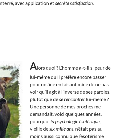
terré, avec application et
secrète satisfaction
.
A
lors quoi ? L’homme a-t-il si peur de
lui-même qu’il préfère encore passer
pour un âne en faisant mine de ne pas
voir qu’il agit à l’inverse de ses paroles,
plutôt que de
se rencontrer
lui-même ?
Une personne de mes proches me
demandait, voici quelques années,
pourquoi
la psychologie ésotérique
,
vieille de
six mille ans
, n’était pas au
moins aussi connu que l’ésotérisme