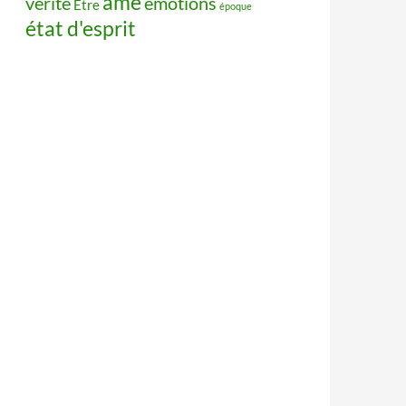
âme
vérité
émotions
Être
époque
état d'esprit