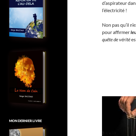
d’aspirateur dan
l’électricité !
Non pas qu’il n’
pour affirmer
le
quête de vérité
es
MON DERNIER LIVRE