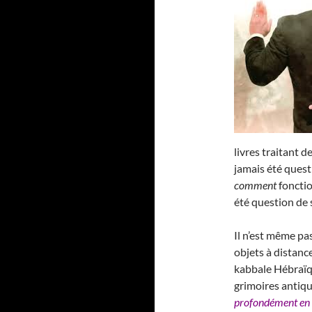
livres traitant de
jamais été ques
comment
fonctio
été question de 
Il n’est même pas
objets à distance
kabbale Hébraïqu
grimoires antique
profondément en 