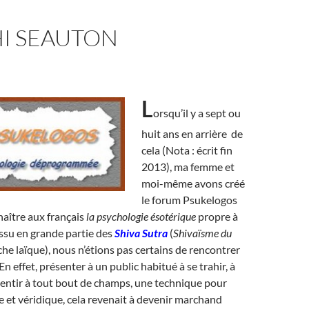
I SEAUTON
L
orsqu’il y a sept ou
huit ans en arrière de
cela (Nota : écrit fin
2013), ma femme et
moi-même avons créé
le forum Psukelogos
naître aux français
la psychologie ésotérique
propre à
ssu en grande partie des
Shiva Sutra
(
Shivaïsme du
che laïque), nous n’étions pas certains de rencontrer
En effet, présenter à un public habitué à se trahir, à
entir à tout bout de champs, une technique pour
e et véridique, cela revenait à devenir marchand