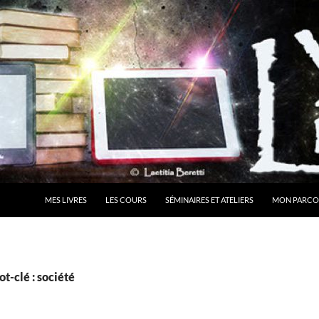
MES LIVRES
LES COURS
SÉMINAIRES ET ATELIERS
MON PARCO
t-clé : société