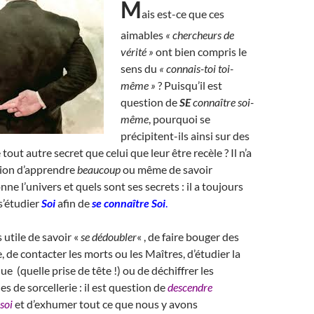
M
ais est-ce que ces
aimables
« chercheurs de
vérité »
ont bien compris le
sens du
« connais-toi toi-
même »
? Puisqu’il est
question de
SE
connaître soi-
même
, pourquoi se
précipitent-ils ainsi sur des
 tout autre secret que celui que leur être recèle ? Il n’a
tion d’apprendre
beaucoup
ou même de savoir
nne l’univers et quels sont ses secrets : il a toujours
s’étudier
Soi
afin de
se connaître Soi
.
 utile de savoir «
se dédoubler
« , de faire bouger des
, de contacter les morts ou les Maîtres, d’étudier la
e (quelle prise de tête !) ou de déchiffrer les
s de sorcellerie : il est question de
descendre
soi
et d’exhumer tout ce que nous y avons