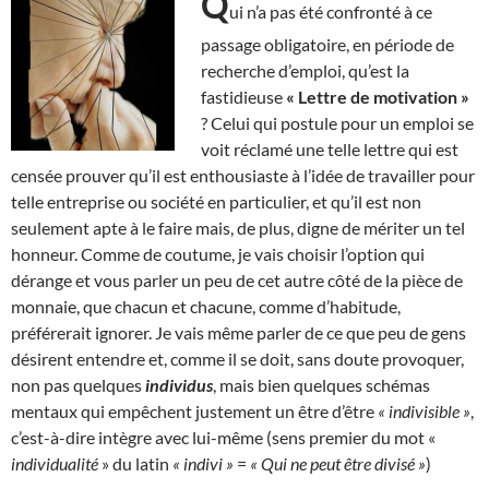
Q
ui n’a pas été confronté à ce
passage obligatoire, en période de
recherche d’emploi, qu’est la
fastidieuse
« Lettre de motivation »
? Celui qui postule pour un emploi se
voit réclamé une telle lettre qui est
censée prouver qu’il est enthousiaste à l’idée de travailler pour
telle entreprise ou société en particulier, et qu’il est non
seulement apte à le faire mais, de plus, digne de mériter un tel
honneur. Comme de coutume, je vais choisir l’option qui
dérange et vous parler un peu de cet autre côté de la pièce de
monnaie, que chacun et chacune, comme d’habitude,
préférerait ignorer. Je vais même parler de ce que peu de gens
désirent entendre et, comme il se doit, sans doute provoquer,
non pas quelques
individus
, mais bien quelques schémas
mentaux qui empêchent justement un être d’être
« indivisible »
,
c’est-à-dire intègre avec lui-même (sens premier du mot «
individualité
» du latin
« indivi »
=
« Qui ne peut être divisé »
)