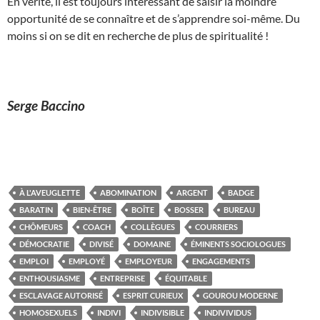
En vérité, il est toujours intéressant de saisir la moindre
opportunité de se connaître et de s’apprendre soi-même. Du
moins si on se dit en recherche de plus de spiritualité !
Serge Baccino
À L'AVEUGLETTE
ABOMINATION
ARGENT
BADGE
BARATIN
BIEN-ÊTRE
BOÎTE
BOSSER
BUREAU
CHÔMEURS
COACH
COLLÈGUES
COURRIERS
DÉMOCRATIE
DIVISÉ
DOMAINE
ÉMINENTS SOCIOLOGUES
EMPLOI
EMPLOYÉ
EMPLOYEUR
ENGAGEMENTS
ENTHOUSIASME
ENTREPRISE
ÉQUITABLE
ESCLAVAGE AUTORISÉ
ESPRIT CURIEUX
GOUROU MODERNE
HOMOSEXUELS
INDIVI
INDIVISIBLE
INDIVIVIDUS