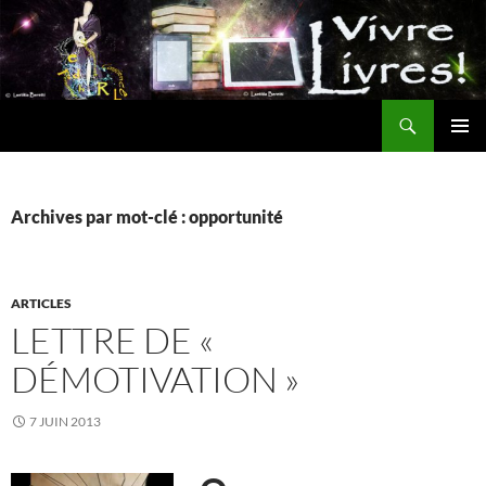
Aller
au
contenu
Recherche
MENU
PRINCI
Archives par mot-clé : opportunité
ARTICLES
LETTRE DE «
DÉMOTIVATION »
7 JUIN 2013