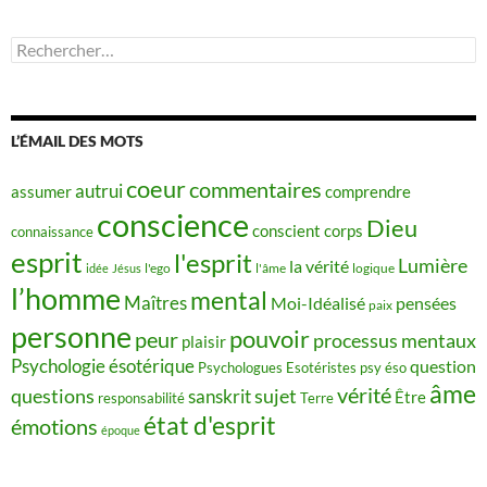
Rechercher :
L’ÉMAIL DES MOTS
coeur
commentaires
autrui
assumer
comprendre
conscience
Dieu
conscient
corps
connaissance
esprit
l'esprit
Lumière
la vérité
idée
Jésus
l'ego
l'âme
logique
l’homme
mental
Maîtres
Moi-Idéalisé
pensées
paix
personne
pouvoir
peur
processus mentaux
plaisir
Psychologie ésotérique
question
Psychologues Esotéristes
psy éso
âme
vérité
questions
sujet
sanskrit
Être
responsabilité
Terre
état d'esprit
émotions
époque