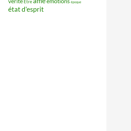
âme
vérité
émotions
Être
époque
état d'esprit