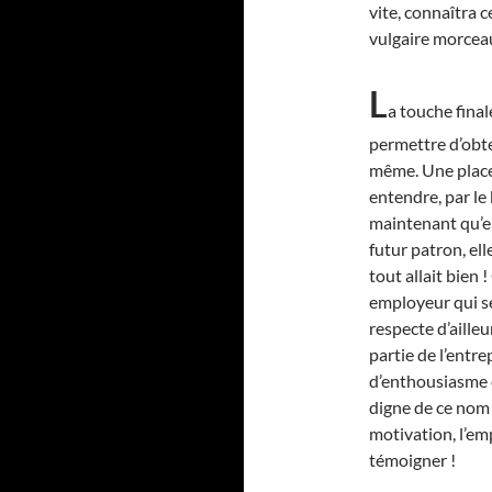
vite, connaîtra 
vulgaire morcea
L
a touche final
permettre d’obte
même. Une place p
entendre, par le 
maintenant qu’el
futur patron, ell
tout allait bien 
employeur qui se
respecte d’ailleu
partie de l’entre
d’enthousiasme e
digne de ce nom ?
motivation, l’emp
témoigner !