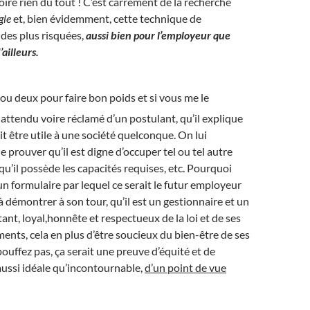
oire rien du tout ! C’est carrément de la recherche
gle
et, bien évidemment, cette technique de
des plus risquées,
aussi bien pour l’employeur que
ailleurs.
ou deux pour faire bon poids et si vous me le
t attendu voire réclamé d’un postulant, qu’il explique
it être utile à une société quelconque. On lui
prouver qu’il est digne d’occuper tel ou tel autre
qu’il possède les capacités requises, etc. Pourquoi
 un formulaire par lequel ce serait le futur employeur
 à démontrer à son tour, qu’il est un gestionnaire et un
t, loyal,honnête et respectueux de la loi et de ses
nts, cela en plus d’être soucieux du bien-être de ses
ouffez pas, ça serait une preuve d’équité et de
ussi idéale qu’incontournable,
d’un point de vue