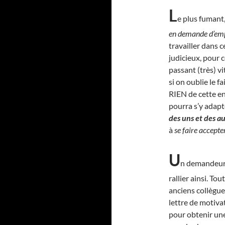
L
e plus fumant, 
en demande d’em
travailler dans c
judicieux, pour c
passant (très) v
si on oublie le 
RIEN de cette ent
pourra s’y adapte
des uns et des a
à
se faire accepte
U
n demandeur d
rallier ainsi. Tou
anciens collègues
lettre de motiva
pour obtenir une