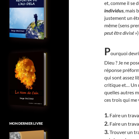
et, comme il se 
individus
, mais
justement un êtr
même (sens pre
peut être divisé »
)
P
ourquoi devri
Dieu ? Je ne pos
réponse préforma
qui sont assez l
critique et… Un 
quelles autres m
ces trois qui me 
1.
Faire un travai
2.
Faire un travai
MON DERNIER LIVRE
3.
Trouver un tra