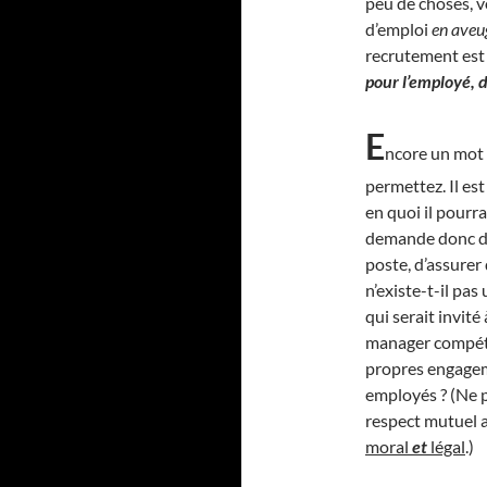
peu de choses, v
d’emploi
en aveu
recrutement est 
pour l’employé, d’
E
ncore un mot 
permettez. Il es
en quoi il pourra
demande donc de 
poste, d’assurer 
n’existe-t-il pas
qui serait invité
manager compétan
propres engageme
employés ? (Ne p
respect mutuel a
moral
et
légal
.)