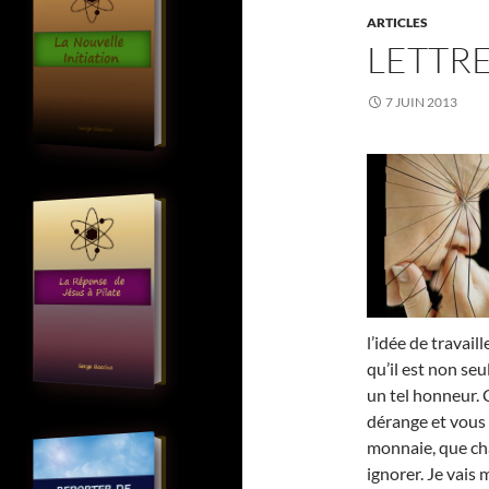
ARTICLES
LETTRE
7 JUIN 2013
l’idée de travail
qu’il est non seu
un tel honneur. 
dérange et vous 
monnaie, que ch
ignorer. Je vais