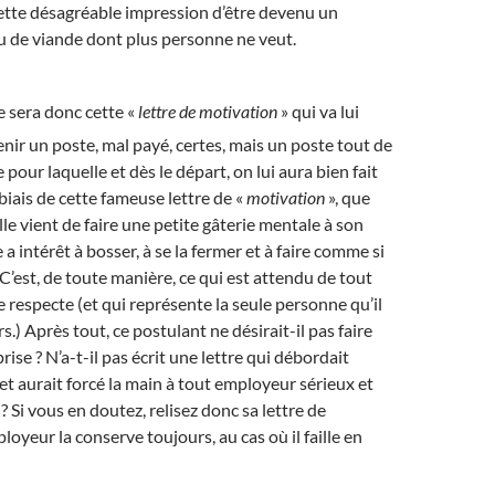
cette désagréable impression d’être devenu un
u de viande dont plus personne ne veut.
e sera donc cette «
lettre de motivation
» qui va lui
nir un poste, mal payé, certes, mais un poste tout de
our laquelle et dès le départ, on lui aura bien fait
biais de cette fameuse lettre de «
motivation
», que
le vient de faire une petite gâterie mentale à son
e a intérêt à bosser, à se la fermer et à faire comme si
! C’est, de toute manière, ce qui est attendu de tout
 respecte (et qui représente la seule personne qu’il
rs.) Après tout, ce postulant ne désirait-il pas faire
prise ? N’a-t-il pas écrit une lettre qui débordait
t aurait forcé la main à tout employeur sérieux et
 Si vous en doutez, relisez donc sa lettre de
loyeur la conserve toujours, au cas où il faille en