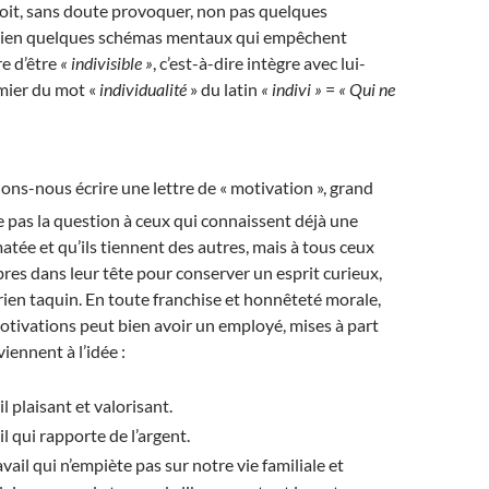
doit, sans doute provoquer, non pas quelques
 bien quelques schémas mentaux qui empêchent
e d’être
« indivisible »
, c’est-à-dire intègre avec lui-
mier du mot «
individualité
» du latin
« indivi »
=
« Qui ne
ons-nous écrire une lettre de « motivation », grand
e pas la question à ceux qui connaissent déjà une
tée et qu’ils tiennent des autres, mais à tous ceux
ibres dans leur tête pour conserver un esprit curieux,
rien taquin. En toute franchise et honnêteté morale,
otivations peut bien avoir un employé, mises à part
viennent à l’idée :
l plaisant et valorisant.
l qui rapporte de l’argent.
vail qui n’empiète pas sur notre vie familiale et