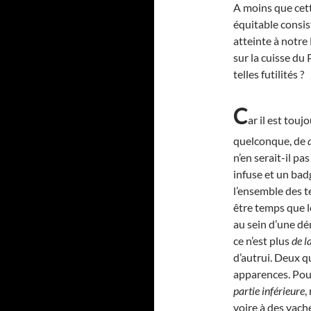
A moins que cet
équitable consis
atteinte à notre
sur la cuisse du 
telles futilités ?
C
ar il est tou
quelconque, de
n’en serait-il pa
infuse et un badg
l’ensemble des te
être temps que l
au sein d’une d
ce n’est plus
de l
d’autrui. Deux q
apparences. Pour
partie inférieure
,
voire à des vache