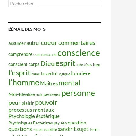
Rechercher :
L’ÉMAIL DES MOTS
coeur
commentaires
autrui
assumer
conscience
comprendre
connaissance
esprit
Dieu
conscient
corps
idée
Jésus
l'ego
l'esprit
Lumière
la vérité
l'âme
logique
l’homme
mental
Maîtres
personne
Moi-Idéalisé
pensées
paix
pouvoir
peur
plaisir
processus mentaux
Psychologie ésotérique
question
Psychologues Esotéristes
psy éso
questions
sujet
sanskrit
responsabilité
Terre