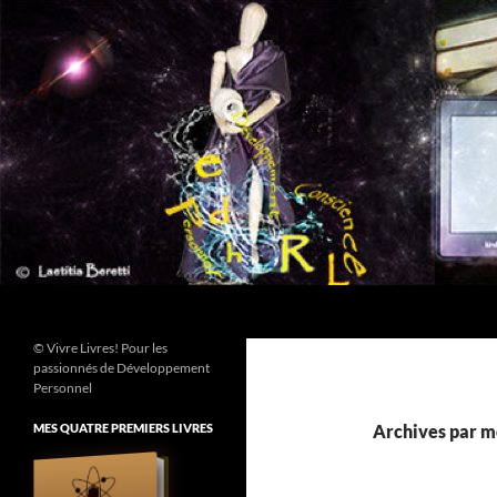
Aller
au
contenu
Recherche
© Vivre Livres! Pour les
passionnés de Développement
Personnel
MES QUATRE PREMIERS LIVRES
Archives par m