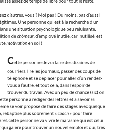
laisse assez de temps de libre pour tout le reste.
ez d’autres, vous ? Moi pas ! Du moins, pas d’aussi
égitimes.
U
ne personne qui est à la recherche d’un
dans une situation psychologique peu reluisante.
dition de
chômeur
, d’employé inutile, car inutilisé, est
aute
motivation
en soi !
C
ette personne devra faire des dizaines de
courriers, lire les journaux, passer des coups de
téléphone et se déplacer pour aller d’un rendez-
vous à l’autre, et tout cela, dans l’espoir de
trouver du travail. Avec un peu de chance (sic) on
ette personne à rédiger des lettres et à savoir
se
même se voir proposé de faire des stages avec quelque
 rebaptisé plus sobrement «
coach
» pour faire
 Bref, cette personne va vivre le marasme qui est celui
qui galère pour trouver un nouvel emploi et qui, très